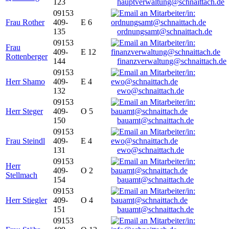
123
hauptverwaltung@schnaittach.de
09153
Frau Rother
409-
E 6
135
ordnungsamt@schnaittach.de
09153
Frau
409-
E 12
Rottenberger
144
finanzverwaltung@schnaittach.de
09153
Herr Shamo
409-
E 4
132
ewo@schnaittach.de
09153
Herr Steger
409-
O 5
150
bauamt@schnaittach.de
09153
Frau Steindl
409-
E 4
131
ewo@schnaittach.de
09153
Herr
409-
O 2
Stellmach
154
bauamt@schnaittach.de
09153
Herr Stiegler
409-
O 4
151
bauamt@schnaittach.de
09153