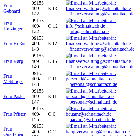
09153
Frau
409-
E 13
Gebhard
142
finanzverwaltung@schnaittach.de
09153
Frau
409-
O 12
Holzinger
122
info@schnaittach.de
09153
Frau Hüßner
409-
E 12
143
finanzverwaltung@schnaittach.de
09153
Frau Karg
409-
E 15
140
finanzverwaltung@schnaittach.de
09153
Frau
409-
E 11
Mehlinger
148
personal@schnaittach.de
09153
Frau Pasler
409-
E 11
147
personal@schnaittach.de
09153
Frau Pfister
409-
O 6
155
bauamt@schnaittach.de
09153
Frau
409-
O 11
Quadvlieg