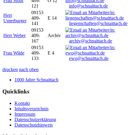
Frau Stöhr
409-
O 12
121
info@schnaittach.de
09153
Herr
409-
E 14
Unterburger
141
liegenschaften@schnaittach.de
09153
Herr Weber
409-
Archiv
167
archiv@schnaittach.de
09153
Frau Wilde
409-
E 4
133
ewo@schnaittach.de
drucken
nach oben
1000 Jahre Schnaittach
Quicklinks
Kontakt
Inhaltsverzeichnis
Impressum
Datenschutzerklärung
Datenschutzhinweis