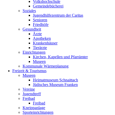
Volkshochschule
Gemeindebücherei
Soziales
Jugendhilfezentrum der Caritas
Senioren
Friedhöfe
Gesundheit
Ärzte
Apotheken
Krankenhäuser
Tierärzte
Einrichtungen
Kirchen, Kapellen und Pfarrämter
Museen
Kommunale Wärmeplanung
Freizeit & Tourismus
Museen
Heimatmuseum Schnaittach
Jüdisches Museum Franken
Vereine
Jugendtreff
Freibad
Freibad
Kneippanlage
Sporteinrichtungen