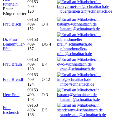
09153
Pitterlein
409-
Erster
120
buergermeister@schnaittach.de
Bürgermeister
09153
Frau Bisch
409-
O 4
152
bauamt@schnaittach.de
Dr. Frau
09153
Brandmüller-
409-
DG 4
Pfeil
157
n.brandmueller-
pfeil@schnaittach.de
09153
Frau Braun
409-
E 4
130
ewo@schnaittach.de
09153
Frau Brendl
409-
O 12
124
info@schnaittach.de
09153
Herr Ertel
409-
O 3
153
bauamt@schnaittach.de
09153
Frau
409-
E 5
Escherich
136
standesamt@schnaittach.de