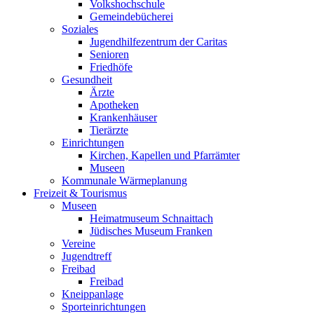
Volkshochschule
Gemeindebücherei
Soziales
Jugendhilfezentrum der Caritas
Senioren
Friedhöfe
Gesundheit
Ärzte
Apotheken
Krankenhäuser
Tierärzte
Einrichtungen
Kirchen, Kapellen und Pfarrämter
Museen
Kommunale Wärmeplanung
Freizeit & Tourismus
Museen
Heimatmuseum Schnaittach
Jüdisches Museum Franken
Vereine
Jugendtreff
Freibad
Freibad
Kneippanlage
Sporteinrichtungen