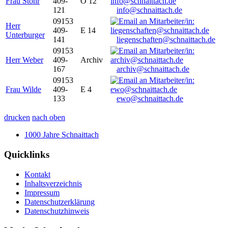
Frau Stöhr
409-
O 12
121
info@schnaittach.de
09153
Herr
409-
E 14
Unterburger
141
liegenschaften@schnaittach.de
09153
Herr Weber
409-
Archiv
167
archiv@schnaittach.de
09153
Frau Wilde
409-
E 4
133
ewo@schnaittach.de
drucken
nach oben
1000 Jahre Schnaittach
Quicklinks
Kontakt
Inhaltsverzeichnis
Impressum
Datenschutzerklärung
Datenschutzhinweis