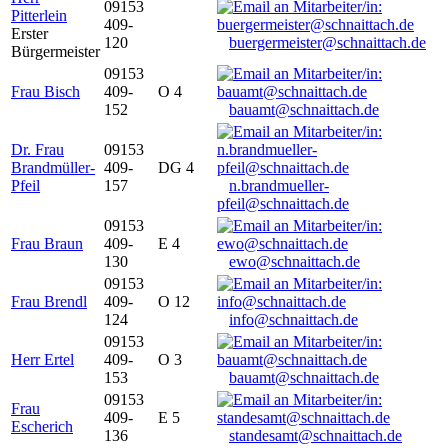
09153
Pitterlein
409-
Erster
120
buergermeister@schnaittach.de
Bürgermeister
09153
Frau Bisch
409-
O 4
152
bauamt@schnaittach.de
Dr. Frau
09153
Brandmüller-
409-
DG 4
Pfeil
157
n.brandmueller-
pfeil@schnaittach.de
09153
Frau Braun
409-
E 4
130
ewo@schnaittach.de
09153
Frau Brendl
409-
O 12
124
info@schnaittach.de
09153
Herr Ertel
409-
O 3
153
bauamt@schnaittach.de
09153
Frau
409-
E 5
Escherich
136
standesamt@schnaittach.de