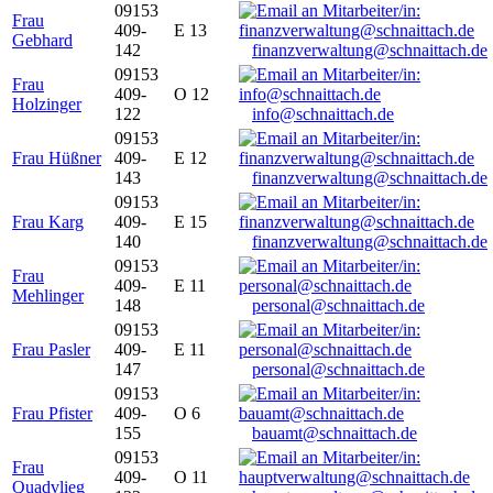
09153
Frau
409-
E 13
Gebhard
142
finanzverwaltung@schnaittach.de
09153
Frau
409-
O 12
Holzinger
122
info@schnaittach.de
09153
Frau Hüßner
409-
E 12
143
finanzverwaltung@schnaittach.de
09153
Frau Karg
409-
E 15
140
finanzverwaltung@schnaittach.de
09153
Frau
409-
E 11
Mehlinger
148
personal@schnaittach.de
09153
Frau Pasler
409-
E 11
147
personal@schnaittach.de
09153
Frau Pfister
409-
O 6
155
bauamt@schnaittach.de
09153
Frau
409-
O 11
Quadvlieg