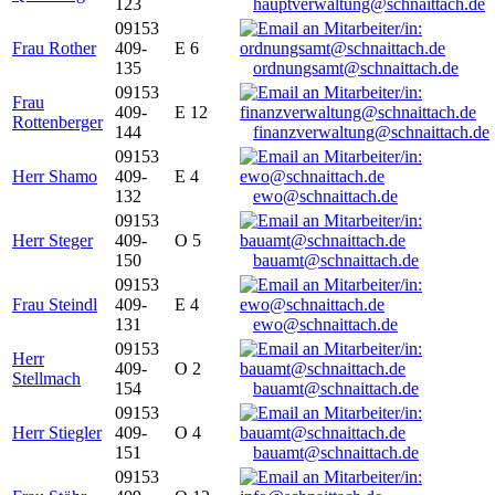
123
hauptverwaltung@schnaittach.de
09153
Frau Rother
409-
E 6
135
ordnungsamt@schnaittach.de
09153
Frau
409-
E 12
Rottenberger
144
finanzverwaltung@schnaittach.de
09153
Herr Shamo
409-
E 4
132
ewo@schnaittach.de
09153
Herr Steger
409-
O 5
150
bauamt@schnaittach.de
09153
Frau Steindl
409-
E 4
131
ewo@schnaittach.de
09153
Herr
409-
O 2
Stellmach
154
bauamt@schnaittach.de
09153
Herr Stiegler
409-
O 4
151
bauamt@schnaittach.de
09153