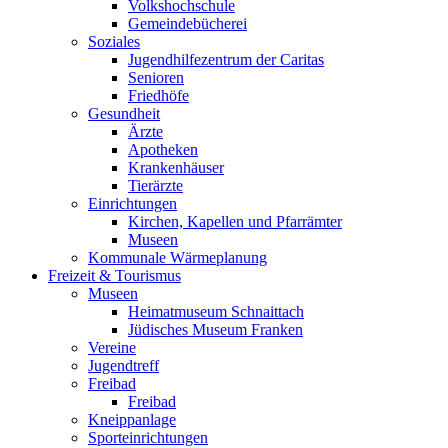
Volkshochschule
Gemeindebücherei
Soziales
Jugendhilfezentrum der Caritas
Senioren
Friedhöfe
Gesundheit
Ärzte
Apotheken
Krankenhäuser
Tierärzte
Einrichtungen
Kirchen, Kapellen und Pfarrämter
Museen
Kommunale Wärmeplanung
Freizeit & Tourismus
Museen
Heimatmuseum Schnaittach
Jüdisches Museum Franken
Vereine
Jugendtreff
Freibad
Freibad
Kneippanlage
Sporteinrichtungen