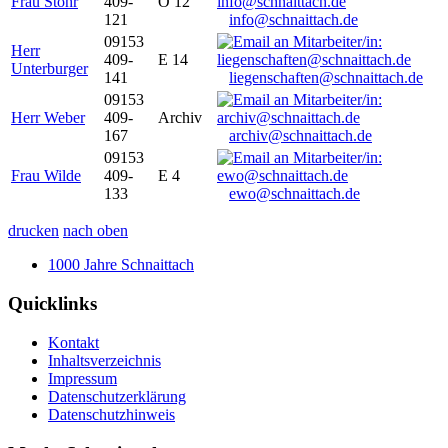
Frau Stöhr
409-
O 12
121
info@schnaittach.de
09153
Herr
409-
E 14
Unterburger
141
liegenschaften@schnaittach.de
09153
Herr Weber
409-
Archiv
167
archiv@schnaittach.de
09153
Frau Wilde
409-
E 4
133
ewo@schnaittach.de
drucken
nach oben
1000 Jahre Schnaittach
Quicklinks
Kontakt
Inhaltsverzeichnis
Impressum
Datenschutzerklärung
Datenschutzhinweis