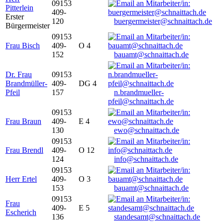
09153
Pitterlein
409-
Erster
120
buergermeister@schnaittach.de
Bürgermeister
09153
Frau Bisch
409-
O 4
152
bauamt@schnaittach.de
Dr. Frau
09153
Brandmüller-
409-
DG 4
Pfeil
157
n.brandmueller-
pfeil@schnaittach.de
09153
Frau Braun
409-
E 4
130
ewo@schnaittach.de
09153
Frau Brendl
409-
O 12
124
info@schnaittach.de
09153
Herr Ertel
409-
O 3
153
bauamt@schnaittach.de
09153
Frau
409-
E 5
Escherich
136
standesamt@schnaittach.de