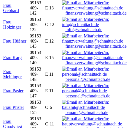
09153
Frau
409-
E 13
Gebhard
142
finanzverwaltung@schnaittach.de
09153
Frau
409-
O 12
Holzinger
122
info@schnaittach.de
09153
Frau Hüßner
409-
E 12
143
finanzverwaltung@schnaittach.de
09153
Frau Karg
409-
E 15
140
finanzverwaltung@schnaittach.de
09153
Frau
409-
E 11
Mehlinger
148
personal@schnaittach.de
09153
Frau Pasler
409-
E 11
147
personal@schnaittach.de
09153
Frau Pfister
409-
O 6
155
bauamt@schnaittach.de
09153
Frau
409-
O 11
Quadvlieg