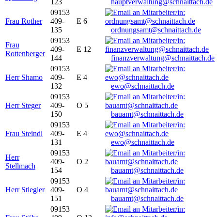
123
hauptverwaltung@schnaittach.de
09153
Frau Rother
409-
E 6
135
ordnungsamt@schnaittach.de
09153
Frau
409-
E 12
Rottenberger
144
finanzverwaltung@schnaittach.de
09153
Herr Shamo
409-
E 4
132
ewo@schnaittach.de
09153
Herr Steger
409-
O 5
150
bauamt@schnaittach.de
09153
Frau Steindl
409-
E 4
131
ewo@schnaittach.de
09153
Herr
409-
O 2
Stellmach
154
bauamt@schnaittach.de
09153
Herr Stiegler
409-
O 4
151
bauamt@schnaittach.de
09153