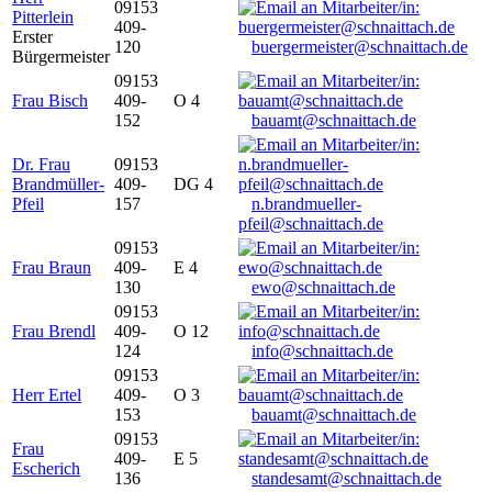
09153
Pitterlein
409-
Erster
120
buergermeister@schnaittach.de
Bürgermeister
09153
Frau Bisch
409-
O 4
152
bauamt@schnaittach.de
Dr. Frau
09153
Brandmüller-
409-
DG 4
Pfeil
157
n.brandmueller-
pfeil@schnaittach.de
09153
Frau Braun
409-
E 4
130
ewo@schnaittach.de
09153
Frau Brendl
409-
O 12
124
info@schnaittach.de
09153
Herr Ertel
409-
O 3
153
bauamt@schnaittach.de
09153
Frau
409-
E 5
Escherich
136
standesamt@schnaittach.de