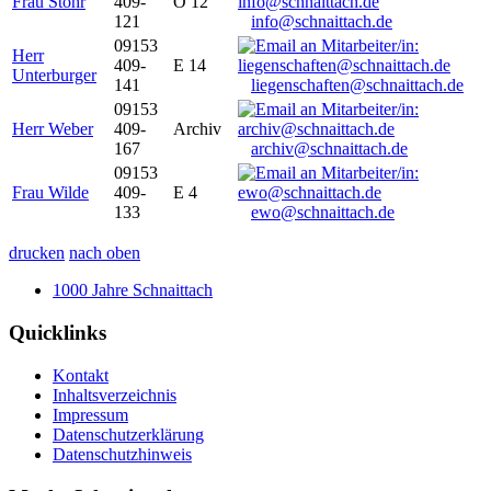
Frau Stöhr
409-
O 12
121
info@schnaittach.de
09153
Herr
409-
E 14
Unterburger
141
liegenschaften@schnaittach.de
09153
Herr Weber
409-
Archiv
167
archiv@schnaittach.de
09153
Frau Wilde
409-
E 4
133
ewo@schnaittach.de
drucken
nach oben
1000 Jahre Schnaittach
Quicklinks
Kontakt
Inhaltsverzeichnis
Impressum
Datenschutzerklärung
Datenschutzhinweis