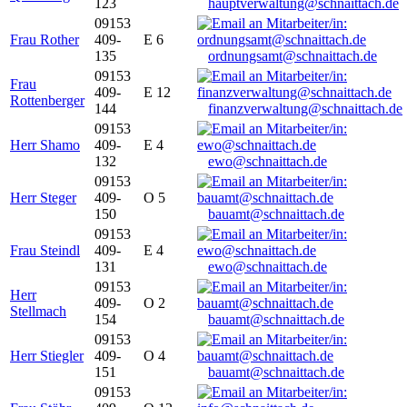
123
hauptverwaltung@schnaittach.de
09153
Frau Rother
409-
E 6
135
ordnungsamt@schnaittach.de
09153
Frau
409-
E 12
Rottenberger
144
finanzverwaltung@schnaittach.de
09153
Herr Shamo
409-
E 4
132
ewo@schnaittach.de
09153
Herr Steger
409-
O 5
150
bauamt@schnaittach.de
09153
Frau Steindl
409-
E 4
131
ewo@schnaittach.de
09153
Herr
409-
O 2
Stellmach
154
bauamt@schnaittach.de
09153
Herr Stiegler
409-
O 4
151
bauamt@schnaittach.de
09153