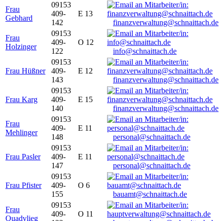
09153
Frau
409-
E 13
Gebhard
142
finanzverwaltung@schnaittach.de
09153
Frau
409-
O 12
Holzinger
122
info@schnaittach.de
09153
Frau Hüßner
409-
E 12
143
finanzverwaltung@schnaittach.de
09153
Frau Karg
409-
E 15
140
finanzverwaltung@schnaittach.de
09153
Frau
409-
E 11
Mehlinger
148
personal@schnaittach.de
09153
Frau Pasler
409-
E 11
147
personal@schnaittach.de
09153
Frau Pfister
409-
O 6
155
bauamt@schnaittach.de
09153
Frau
409-
O 11
Quadvlieg