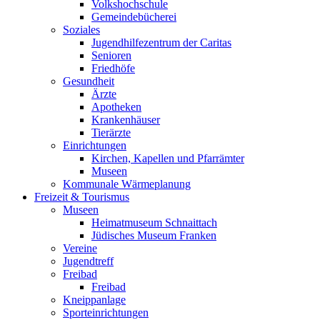
Volkshochschule
Gemeindebücherei
Soziales
Jugendhilfezentrum der Caritas
Senioren
Friedhöfe
Gesundheit
Ärzte
Apotheken
Krankenhäuser
Tierärzte
Einrichtungen
Kirchen, Kapellen und Pfarrämter
Museen
Kommunale Wärmeplanung
Freizeit & Tourismus
Museen
Heimatmuseum Schnaittach
Jüdisches Museum Franken
Vereine
Jugendtreff
Freibad
Freibad
Kneippanlage
Sporteinrichtungen