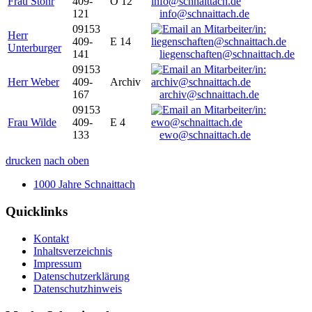
Frau Stöhr
409-
O 12
121
info@schnaittach.de
09153
Herr
409-
E 14
Unterburger
141
liegenschaften@schnaittach.de
09153
Herr Weber
409-
Archiv
167
archiv@schnaittach.de
09153
Frau Wilde
409-
E 4
133
ewo@schnaittach.de
drucken
nach oben
1000 Jahre Schnaittach
Quicklinks
Kontakt
Inhaltsverzeichnis
Impressum
Datenschutzerklärung
Datenschutzhinweis