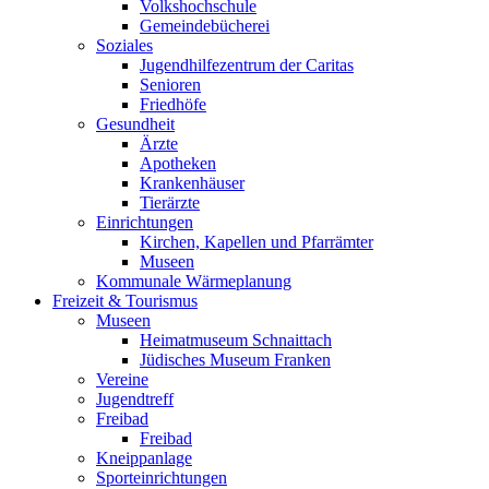
Volkshochschule
Gemeindebücherei
Soziales
Jugendhilfezentrum der Caritas
Senioren
Friedhöfe
Gesundheit
Ärzte
Apotheken
Krankenhäuser
Tierärzte
Einrichtungen
Kirchen, Kapellen und Pfarrämter
Museen
Kommunale Wärmeplanung
Freizeit & Tourismus
Museen
Heimatmuseum Schnaittach
Jüdisches Museum Franken
Vereine
Jugendtreff
Freibad
Freibad
Kneippanlage
Sporteinrichtungen