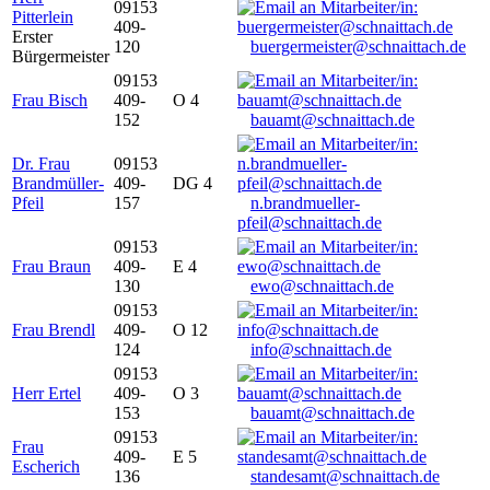
09153
Pitterlein
409-
Erster
120
buergermeister@schnaittach.de
Bürgermeister
09153
Frau Bisch
409-
O 4
152
bauamt@schnaittach.de
Dr. Frau
09153
Brandmüller-
409-
DG 4
Pfeil
157
n.brandmueller-
pfeil@schnaittach.de
09153
Frau Braun
409-
E 4
130
ewo@schnaittach.de
09153
Frau Brendl
409-
O 12
124
info@schnaittach.de
09153
Herr Ertel
409-
O 3
153
bauamt@schnaittach.de
09153
Frau
409-
E 5
Escherich
136
standesamt@schnaittach.de