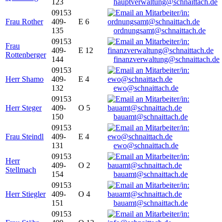
123
hauptverwaltung@schnaittach.de
09153
Frau Rother
409-
E 6
135
ordnungsamt@schnaittach.de
09153
Frau
409-
E 12
Rottenberger
144
finanzverwaltung@schnaittach.de
09153
Herr Shamo
409-
E 4
132
ewo@schnaittach.de
09153
Herr Steger
409-
O 5
150
bauamt@schnaittach.de
09153
Frau Steindl
409-
E 4
131
ewo@schnaittach.de
09153
Herr
409-
O 2
Stellmach
154
bauamt@schnaittach.de
09153
Herr Stiegler
409-
O 4
151
bauamt@schnaittach.de
09153