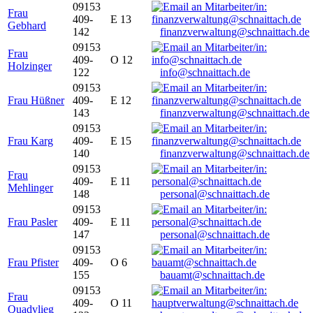
09153
Frau
409-
E 13
Gebhard
142
finanzverwaltung@schnaittach.de
09153
Frau
409-
O 12
Holzinger
122
info@schnaittach.de
09153
Frau Hüßner
409-
E 12
143
finanzverwaltung@schnaittach.de
09153
Frau Karg
409-
E 15
140
finanzverwaltung@schnaittach.de
09153
Frau
409-
E 11
Mehlinger
148
personal@schnaittach.de
09153
Frau Pasler
409-
E 11
147
personal@schnaittach.de
09153
Frau Pfister
409-
O 6
155
bauamt@schnaittach.de
09153
Frau
409-
O 11
Quadvlieg