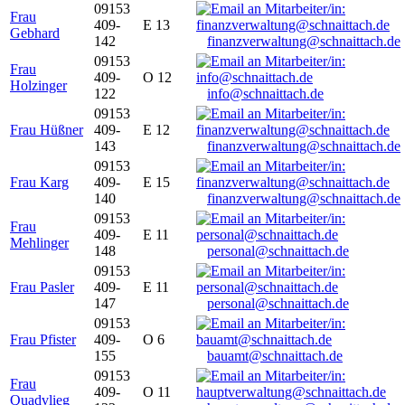
09153
Frau
409-
E 13
Gebhard
142
finanzverwaltung@schnaittach.de
09153
Frau
409-
O 12
Holzinger
122
info@schnaittach.de
09153
Frau Hüßner
409-
E 12
143
finanzverwaltung@schnaittach.de
09153
Frau Karg
409-
E 15
140
finanzverwaltung@schnaittach.de
09153
Frau
409-
E 11
Mehlinger
148
personal@schnaittach.de
09153
Frau Pasler
409-
E 11
147
personal@schnaittach.de
09153
Frau Pfister
409-
O 6
155
bauamt@schnaittach.de
09153
Frau
409-
O 11
Quadvlieg