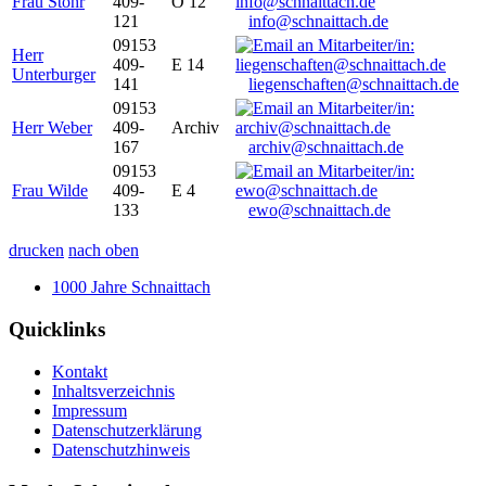
Frau Stöhr
409-
O 12
121
info@schnaittach.de
09153
Herr
409-
E 14
Unterburger
141
liegenschaften@schnaittach.de
09153
Herr Weber
409-
Archiv
167
archiv@schnaittach.de
09153
Frau Wilde
409-
E 4
133
ewo@schnaittach.de
drucken
nach oben
1000 Jahre Schnaittach
Quicklinks
Kontakt
Inhaltsverzeichnis
Impressum
Datenschutzerklärung
Datenschutzhinweis