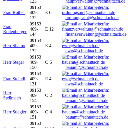
123
hauptverwaltung@schnaittach.de
09153
Frau Rother
409-
E 6
135
ordnungsamt@schnaittach.de
09153
Frau
409-
E 12
Rottenberger
144
finanzverwaltung@schnaittach.de
09153
Herr Shamo
409-
E 4
132
ewo@schnaittach.de
09153
Herr Steger
409-
O 5
150
bauamt@schnaittach.de
09153
Frau Steindl
409-
E 4
131
ewo@schnaittach.de
09153
Herr
409-
O 2
Stellmach
154
bauamt@schnaittach.de
09153
Herr Stiegler
409-
O 4
151
bauamt@schnaittach.de
09153