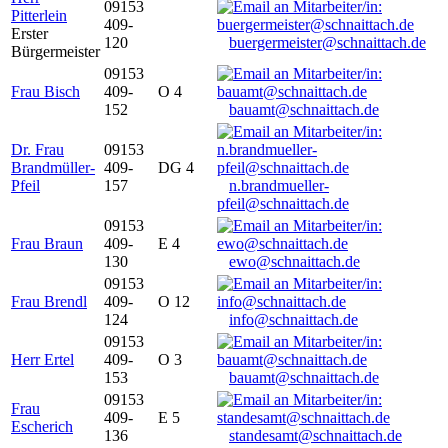
09153
Pitterlein
409-
Erster
120
buergermeister@schnaittach.de
Bürgermeister
09153
Frau Bisch
409-
O 4
152
bauamt@schnaittach.de
Dr. Frau
09153
Brandmüller-
409-
DG 4
Pfeil
157
n.brandmueller-
pfeil@schnaittach.de
09153
Frau Braun
409-
E 4
130
ewo@schnaittach.de
09153
Frau Brendl
409-
O 12
124
info@schnaittach.de
09153
Herr Ertel
409-
O 3
153
bauamt@schnaittach.de
09153
Frau
409-
E 5
Escherich
136
standesamt@schnaittach.de