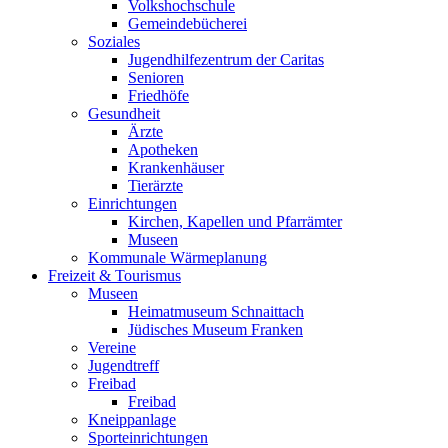
Volkshochschule
Gemeindebücherei
Soziales
Jugendhilfezentrum der Caritas
Senioren
Friedhöfe
Gesundheit
Ärzte
Apotheken
Krankenhäuser
Tierärzte
Einrichtungen
Kirchen, Kapellen und Pfarrämter
Museen
Kommunale Wärmeplanung
Freizeit & Tourismus
Museen
Heimatmuseum Schnaittach
Jüdisches Museum Franken
Vereine
Jugendtreff
Freibad
Freibad
Kneippanlage
Sporteinrichtungen