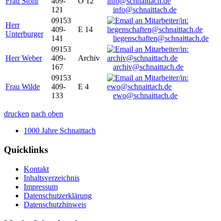
Frau Stöhr
409-
O 12
121
info@schnaittach.de
09153
Herr
409-
E 14
Unterburger
141
liegenschaften@schnaittach.de
09153
Herr Weber
409-
Archiv
167
archiv@schnaittach.de
09153
Frau Wilde
409-
E 4
133
ewo@schnaittach.de
drucken
nach oben
1000 Jahre Schnaittach
Quicklinks
Kontakt
Inhaltsverzeichnis
Impressum
Datenschutzerklärung
Datenschutzhinweis