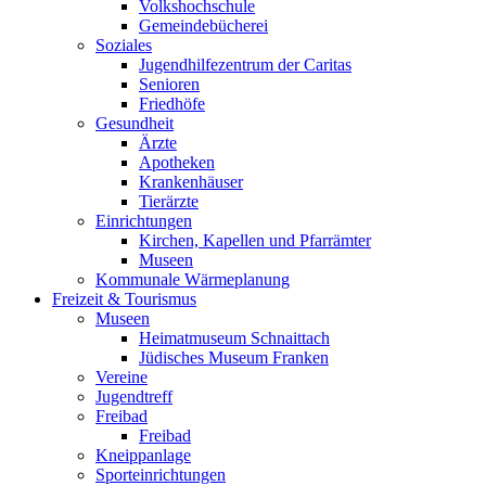
Volkshochschule
Gemeindebücherei
Soziales
Jugendhilfezentrum der Caritas
Senioren
Friedhöfe
Gesundheit
Ärzte
Apotheken
Krankenhäuser
Tierärzte
Einrichtungen
Kirchen, Kapellen und Pfarrämter
Museen
Kommunale Wärmeplanung
Freizeit & Tourismus
Museen
Heimatmuseum Schnaittach
Jüdisches Museum Franken
Vereine
Jugendtreff
Freibad
Freibad
Kneippanlage
Sporteinrichtungen