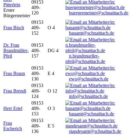
09153
Pitterlein
409-
Erster
120
buergermeister@schnaittach.de
Bürgermeister
09153
Frau Bisch
409-
O 4
152
bauamt@schnaittach.de
Dr. Frau
09153
Brandmüller-
409-
DG 4
Pfeil
157
n.brandmueller-
pfeil@schnaittach.de
09153
Frau Braun
409-
E 4
130
ewo@schnaittach.de
09153
Frau Brendl
409-
O 12
124
info@schnaittach.de
09153
Herr Ertel
409-
O 3
153
bauamt@schnaittach.de
09153
Frau
409-
E 5
Escherich
136
standesamt@schnaittach.de