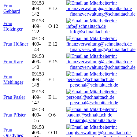
09153
Frau
409-
E 13
Gebhard
142
finanzverwaltung@schnaittach.de
09153
Frau
409-
O 12
Holzinger
122
info@schnaittach.de
09153
Frau Hüßner
409-
E 12
143
finanzverwaltung@schnaittach.de
09153
Frau Karg
409-
E 15
140
finanzverwaltung@schnaittach.de
09153
Frau
409-
E 11
Mehlinger
148
personal@schnaittach.de
09153
Frau Pasler
409-
E 11
147
personal@schnaittach.de
09153
Frau Pfister
409-
O 6
155
bauamt@schnaittach.de
09153
Frau
409-
O 11
Quadvlieg