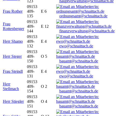
123
hauptverwaltung@schnaittach.de
09153
Frau Rother
409-
E 6
135
ordnungsamt@schnaittach.de
09153
Frau
409-
E 12
Rottenberger
144
finanzverwaltung@schnaittach.de
09153
Herr Shamo
409-
E 4
132
ewo@schnaittach.de
09153
Herr Steger
409-
O 5
150
bauamt@schnaittach.de
09153
Frau Steindl
409-
E 4
131
ewo@schnaittach.de
09153
Herr
409-
O 2
Stellmach
154
bauamt@schnaittach.de
09153
Herr Stiegler
409-
O 4
151
bauamt@schnaittach.de
09153