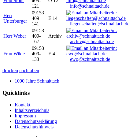
Frau Stöhr
409-
O 12
121
info@schnaittach.de
09153
Herr
409-
E 14
Unterburger
141
liegenschaften@schnaittach.de
09153
Herr Weber
409-
Archiv
167
archiv@schnaittach.de
09153
Frau Wilde
409-
E 4
133
ewo@schnaittach.de
drucken
nach oben
1000 Jahre Schnaittach
Quicklinks
Kontakt
Inhaltsverzeichnis
Impressum
Datenschutzerklärung
Datenschutzhinweis