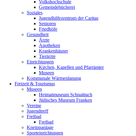
Volkshochschule
Gemeindebücherei
Soziales
Jugendhilfezentrum der Caritas
Senioren
Friedhöfe
Gesundheit
Ärzte
Apotheken
Krankenhäuser
Tierärzte
Einrichtungen
Kirchen, Kapellen und Pfarrämter
Museen
Kommunale Wärmeplanung
Freizeit & Tourismus
Museen
Heimatmuseum Schnaittach
Jüdisches Museum Franken
Vereine
Jugendtreff
Freibad
Freibad
Kneippanlage
Sporteinrichtungen