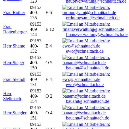
123
hauptverwaltung@schnaittach.de
09153
Frau Rother
409-
E 6
135
ordnungsamt@schnaittach.de
09153
Frau
409-
E 12
Rottenberger
144
finanzverwaltung@schnaittach.de
09153
Herr Shamo
409-
E 4
132
ewo@schnaittach.de
09153
Herr Steger
409-
O 5
150
bauamt@schnaittach.de
09153
Frau Steindl
409-
E 4
131
ewo@schnaittach.de
09153
Herr
409-
O 2
Stellmach
154
bauamt@schnaittach.de
09153
Herr Stiegler
409-
O 4
151
bauamt@schnaittach.de
09153