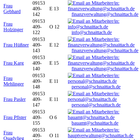
09153
Frau
409-
E 13
Gebhard
142
finanzverwaltung@schnaittach.de
09153
Frau
409-
O 12
Holzinger
122
info@schnaittach.de
09153
Frau Hüßner
409-
E 12
143
finanzverwaltung@schnaittach.de
09153
Frau Karg
409-
E 15
140
finanzverwaltung@schnaittach.de
09153
Frau
409-
E 11
Mehlinger
148
personal@schnaittach.de
09153
Frau Pasler
409-
E 11
147
personal@schnaittach.de
09153
Frau Pfister
409-
O 6
155
bauamt@schnaittach.de
09153
Frau
409-
O 11
Quadvlieg