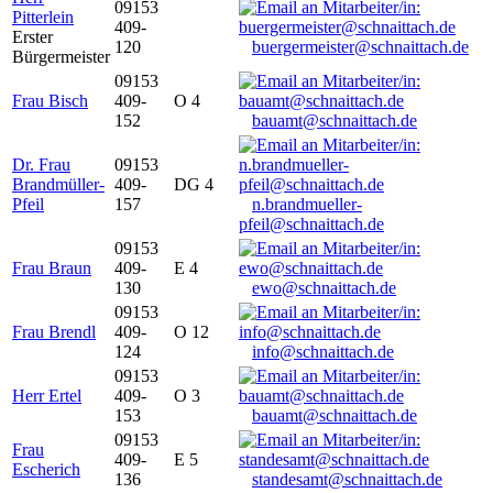
09153
Pitterlein
409-
Erster
120
buergermeister@schnaittach.de
Bürgermeister
09153
Frau Bisch
409-
O 4
152
bauamt@schnaittach.de
Dr. Frau
09153
Brandmüller-
409-
DG 4
Pfeil
157
n.brandmueller-
pfeil@schnaittach.de
09153
Frau Braun
409-
E 4
130
ewo@schnaittach.de
09153
Frau Brendl
409-
O 12
124
info@schnaittach.de
09153
Herr Ertel
409-
O 3
153
bauamt@schnaittach.de
09153
Frau
409-
E 5
Escherich
136
standesamt@schnaittach.de