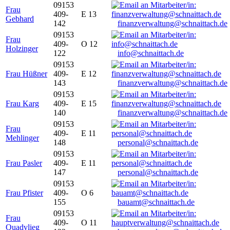
09153
Frau
409-
E 13
Gebhard
142
finanzverwaltung@schnaittach.de
09153
Frau
409-
O 12
Holzinger
122
info@schnaittach.de
09153
Frau Hüßner
409-
E 12
143
finanzverwaltung@schnaittach.de
09153
Frau Karg
409-
E 15
140
finanzverwaltung@schnaittach.de
09153
Frau
409-
E 11
Mehlinger
148
personal@schnaittach.de
09153
Frau Pasler
409-
E 11
147
personal@schnaittach.de
09153
Frau Pfister
409-
O 6
155
bauamt@schnaittach.de
09153
Frau
409-
O 11
Quadvlieg