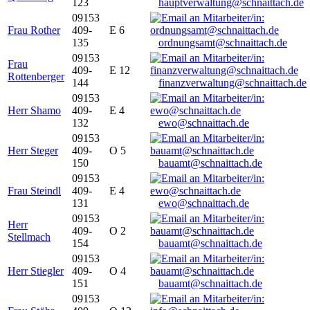
123
hauptverwaltung@schnaittach.de
09153
Frau Rother
409-
E 6
135
ordnungsamt@schnaittach.de
09153
Frau
409-
E 12
Rottenberger
144
finanzverwaltung@schnaittach.de
09153
Herr Shamo
409-
E 4
132
ewo@schnaittach.de
09153
Herr Steger
409-
O 5
150
bauamt@schnaittach.de
09153
Frau Steindl
409-
E 4
131
ewo@schnaittach.de
09153
Herr
409-
O 2
Stellmach
154
bauamt@schnaittach.de
09153
Herr Stiegler
409-
O 4
151
bauamt@schnaittach.de
09153