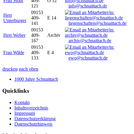
Frau Stöhr
409-
O 12
121
info@schnaittach.de
09153
Herr
409-
E 14
Unterburger
141
liegenschaften@schnaittach.de
09153
Herr Weber
409-
Archiv
167
archiv@schnaittach.de
09153
Frau Wilde
409-
E 4
133
ewo@schnaittach.de
drucken
nach oben
1000 Jahre Schnaittach
Quicklinks
Kontakt
Inhaltsverzeichnis
Impressum
Datenschutzerklärung
Datenschutzhinweis