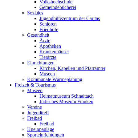
Volkshochschule
Gemeindebücherei
Soziales
Jugendhilfezentrum der Caritas
Senioren
Friedhöfe
Gesundheit
Ärzte
Apotheken
Krankenhäuser
Tierärzte
Einrichtungen
Kirchen, Kapellen und Pfarrämter
Museen
Kommunale Wärmeplanung
Freizeit & Tourismus
Museen
Heimatmuseum Schnaittach
Jüdisches Museum Franken
Vereine
Jugendtreff
Freibad
Freibad
Kneippanlage
Sporteinrichtungen