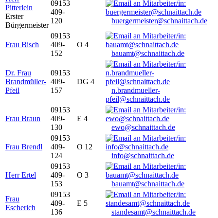
09153
Pitterlein
409-
Erster
120
buergermeister@schnaittach.de
Bürgermeister
09153
Frau Bisch
409-
O 4
152
bauamt@schnaittach.de
Dr. Frau
09153
Brandmüller-
409-
DG 4
Pfeil
157
n.brandmueller-
pfeil@schnaittach.de
09153
Frau Braun
409-
E 4
130
ewo@schnaittach.de
09153
Frau Brendl
409-
O 12
124
info@schnaittach.de
09153
Herr Ertel
409-
O 3
153
bauamt@schnaittach.de
09153
Frau
409-
E 5
Escherich
136
standesamt@schnaittach.de