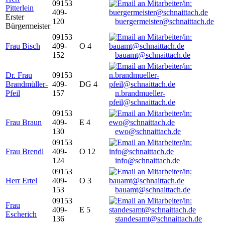
09153
Pitterlein
409-
Erster
120
buergermeister@schnaittach.de
Bürgermeister
09153
Frau Bisch
409-
O 4
152
bauamt@schnaittach.de
Dr. Frau
09153
Brandmüller-
409-
DG 4
Pfeil
157
n.brandmueller-
pfeil@schnaittach.de
09153
Frau Braun
409-
E 4
130
ewo@schnaittach.de
09153
Frau Brendl
409-
O 12
124
info@schnaittach.de
09153
Herr Ertel
409-
O 3
153
bauamt@schnaittach.de
09153
Frau
409-
E 5
Escherich
136
standesamt@schnaittach.de