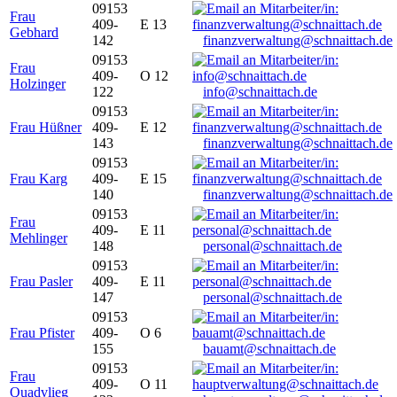
09153
Frau
409-
E 13
Gebhard
142
finanzverwaltung@schnaittach.de
09153
Frau
409-
O 12
Holzinger
122
info@schnaittach.de
09153
Frau Hüßner
409-
E 12
143
finanzverwaltung@schnaittach.de
09153
Frau Karg
409-
E 15
140
finanzverwaltung@schnaittach.de
09153
Frau
409-
E 11
Mehlinger
148
personal@schnaittach.de
09153
Frau Pasler
409-
E 11
147
personal@schnaittach.de
09153
Frau Pfister
409-
O 6
155
bauamt@schnaittach.de
09153
Frau
409-
O 11
Quadvlieg