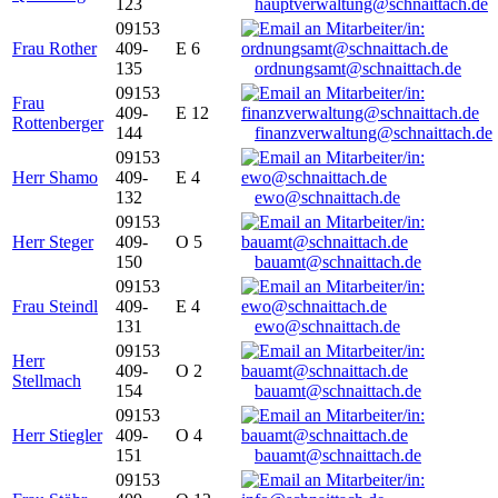
123
hauptverwaltung@schnaittach.de
09153
Frau Rother
409-
E 6
135
ordnungsamt@schnaittach.de
09153
Frau
409-
E 12
Rottenberger
144
finanzverwaltung@schnaittach.de
09153
Herr Shamo
409-
E 4
132
ewo@schnaittach.de
09153
Herr Steger
409-
O 5
150
bauamt@schnaittach.de
09153
Frau Steindl
409-
E 4
131
ewo@schnaittach.de
09153
Herr
409-
O 2
Stellmach
154
bauamt@schnaittach.de
09153
Herr Stiegler
409-
O 4
151
bauamt@schnaittach.de
09153