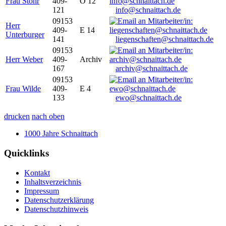
Frau Stöhr
409-
O 12
121
info@schnaittach.de
09153
Herr
409-
E 14
Unterburger
141
liegenschaften@schnaittach.de
09153
Herr Weber
409-
Archiv
167
archiv@schnaittach.de
09153
Frau Wilde
409-
E 4
133
ewo@schnaittach.de
drucken
nach oben
1000 Jahre Schnaittach
Quicklinks
Kontakt
Inhaltsverzeichnis
Impressum
Datenschutzerklärung
Datenschutzhinweis