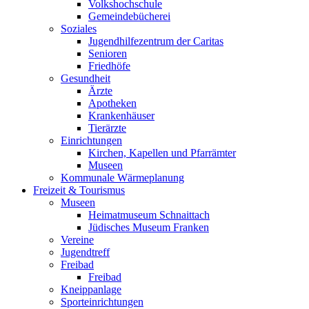
Volkshochschule
Gemeindebücherei
Soziales
Jugendhilfezentrum der Caritas
Senioren
Friedhöfe
Gesundheit
Ärzte
Apotheken
Krankenhäuser
Tierärzte
Einrichtungen
Kirchen, Kapellen und Pfarrämter
Museen
Kommunale Wärmeplanung
Freizeit & Tourismus
Museen
Heimatmuseum Schnaittach
Jüdisches Museum Franken
Vereine
Jugendtreff
Freibad
Freibad
Kneippanlage
Sporteinrichtungen