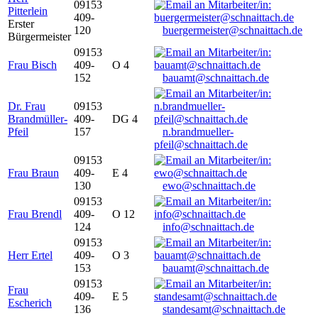
09153
Pitterlein
409-
Erster
120
buergermeister@schnaittach.de
Bürgermeister
09153
Frau Bisch
409-
O 4
152
bauamt@schnaittach.de
Dr. Frau
09153
Brandmüller-
409-
DG 4
Pfeil
157
n.brandmueller-
pfeil@schnaittach.de
09153
Frau Braun
409-
E 4
130
ewo@schnaittach.de
09153
Frau Brendl
409-
O 12
124
info@schnaittach.de
09153
Herr Ertel
409-
O 3
153
bauamt@schnaittach.de
09153
Frau
409-
E 5
Escherich
136
standesamt@schnaittach.de