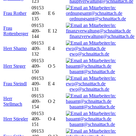
123
hauptverwaltung@schnaittach.de
09153
Frau Rother
409-
E 6
135
ordnungsamt@schnaittach.de
09153
Frau
409-
E 12
Rottenberger
144
finanzverwaltung@schnaittach.de
09153
Herr Shamo
409-
E 4
132
ewo@schnaittach.de
09153
Herr Steger
409-
O 5
150
bauamt@schnaittach.de
09153
Frau Steindl
409-
E 4
131
ewo@schnaittach.de
09153
Herr
409-
O 2
Stellmach
154
bauamt@schnaittach.de
09153
Herr Stiegler
409-
O 4
151
bauamt@schnaittach.de
09153