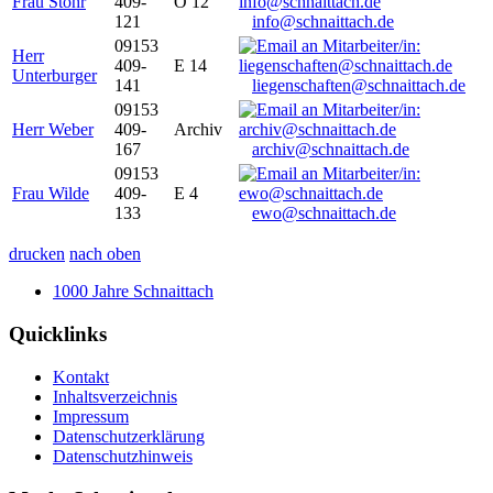
Frau Stöhr
409-
O 12
121
info@schnaittach.de
09153
Herr
409-
E 14
Unterburger
141
liegenschaften@schnaittach.de
09153
Herr Weber
409-
Archiv
167
archiv@schnaittach.de
09153
Frau Wilde
409-
E 4
133
ewo@schnaittach.de
drucken
nach oben
1000 Jahre Schnaittach
Quicklinks
Kontakt
Inhaltsverzeichnis
Impressum
Datenschutzerklärung
Datenschutzhinweis