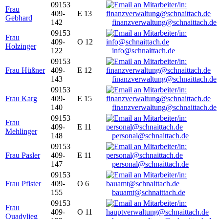
09153
Frau
409-
E 13
Gebhard
142
finanzverwaltung@schnaittach.de
09153
Frau
409-
O 12
Holzinger
122
info@schnaittach.de
09153
Frau Hüßner
409-
E 12
143
finanzverwaltung@schnaittach.de
09153
Frau Karg
409-
E 15
140
finanzverwaltung@schnaittach.de
09153
Frau
409-
E 11
Mehlinger
148
personal@schnaittach.de
09153
Frau Pasler
409-
E 11
147
personal@schnaittach.de
09153
Frau Pfister
409-
O 6
155
bauamt@schnaittach.de
09153
Frau
409-
O 11
Quadvlieg