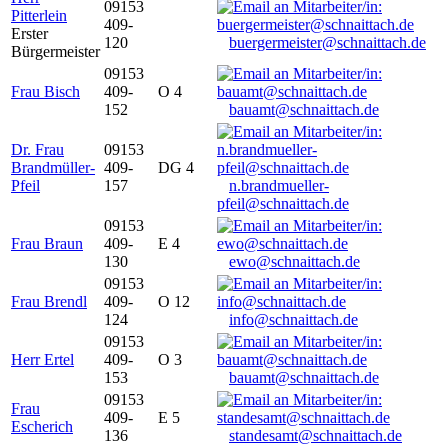
09153
Pitterlein
409-
Erster
120
buergermeister@schnaittach.de
Bürgermeister
09153
Frau Bisch
409-
O 4
152
bauamt@schnaittach.de
Dr. Frau
09153
Brandmüller-
409-
DG 4
Pfeil
157
n.brandmueller-
pfeil@schnaittach.de
09153
Frau Braun
409-
E 4
130
ewo@schnaittach.de
09153
Frau Brendl
409-
O 12
124
info@schnaittach.de
09153
Herr Ertel
409-
O 3
153
bauamt@schnaittach.de
09153
Frau
409-
E 5
Escherich
136
standesamt@schnaittach.de