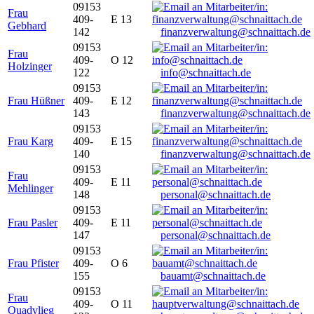
09153
Frau
409-
E 13
Gebhard
142
finanzverwaltung@schnaittach.de
09153
Frau
409-
O 12
Holzinger
122
info@schnaittach.de
09153
Frau Hüßner
409-
E 12
143
finanzverwaltung@schnaittach.de
09153
Frau Karg
409-
E 15
140
finanzverwaltung@schnaittach.de
09153
Frau
409-
E 11
Mehlinger
148
personal@schnaittach.de
09153
Frau Pasler
409-
E 11
147
personal@schnaittach.de
09153
Frau Pfister
409-
O 6
155
bauamt@schnaittach.de
09153
Frau
409-
O 11
Quadvlieg