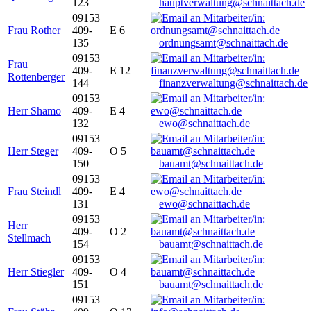
123
hauptverwaltung@schnaittach.de
09153
Frau Rother
409-
E 6
135
ordnungsamt@schnaittach.de
09153
Frau
409-
E 12
Rottenberger
144
finanzverwaltung@schnaittach.de
09153
Herr Shamo
409-
E 4
132
ewo@schnaittach.de
09153
Herr Steger
409-
O 5
150
bauamt@schnaittach.de
09153
Frau Steindl
409-
E 4
131
ewo@schnaittach.de
09153
Herr
409-
O 2
Stellmach
154
bauamt@schnaittach.de
09153
Herr Stiegler
409-
O 4
151
bauamt@schnaittach.de
09153