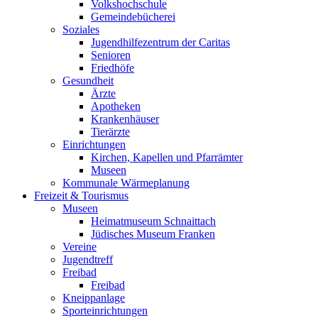
Volkshochschule
Gemeindebücherei
Soziales
Jugendhilfezentrum der Caritas
Senioren
Friedhöfe
Gesundheit
Ärzte
Apotheken
Krankenhäuser
Tierärzte
Einrichtungen
Kirchen, Kapellen und Pfarrämter
Museen
Kommunale Wärmeplanung
Freizeit & Tourismus
Museen
Heimatmuseum Schnaittach
Jüdisches Museum Franken
Vereine
Jugendtreff
Freibad
Freibad
Kneippanlage
Sporteinrichtungen