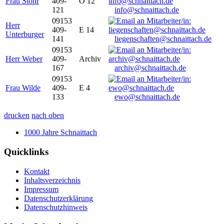
Frau Stöhr
409-
O 12
121
info@schnaittach.de
09153
Herr
409-
E 14
Unterburger
141
liegenschaften@schnaittach.de
09153
Herr Weber
409-
Archiv
167
archiv@schnaittach.de
09153
Frau Wilde
409-
E 4
133
ewo@schnaittach.de
drucken
nach oben
1000 Jahre Schnaittach
Quicklinks
Kontakt
Inhaltsverzeichnis
Impressum
Datenschutzerklärung
Datenschutzhinweis