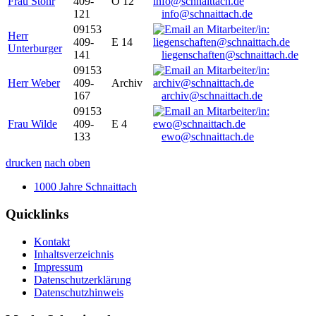
Frau Stöhr
409-
O 12
121
info@schnaittach.de
09153
Herr
409-
E 14
Unterburger
141
liegenschaften@schnaittach.de
09153
Herr Weber
409-
Archiv
167
archiv@schnaittach.de
09153
Frau Wilde
409-
E 4
133
ewo@schnaittach.de
drucken
nach oben
1000 Jahre Schnaittach
Quicklinks
Kontakt
Inhaltsverzeichnis
Impressum
Datenschutzerklärung
Datenschutzhinweis