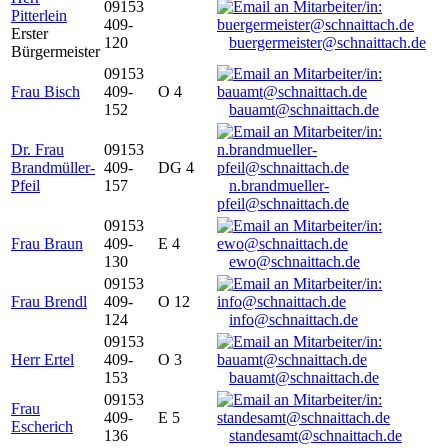
09153
Pitterlein
409-
Erster
120
buergermeister@schnaittach.de
Bürgermeister
09153
Frau Bisch
409-
O 4
152
bauamt@schnaittach.de
Dr. Frau
09153
Brandmüller-
409-
DG 4
Pfeil
157
n.brandmueller-
pfeil@schnaittach.de
09153
Frau Braun
409-
E 4
130
ewo@schnaittach.de
09153
Frau Brendl
409-
O 12
124
info@schnaittach.de
09153
Herr Ertel
409-
O 3
153
bauamt@schnaittach.de
09153
Frau
409-
E 5
Escherich
136
standesamt@schnaittach.de