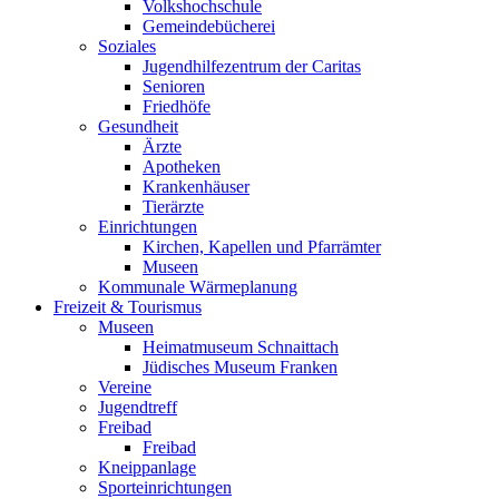
Volkshochschule
Gemeindebücherei
Soziales
Jugendhilfezentrum der Caritas
Senioren
Friedhöfe
Gesundheit
Ärzte
Apotheken
Krankenhäuser
Tierärzte
Einrichtungen
Kirchen, Kapellen und Pfarrämter
Museen
Kommunale Wärmeplanung
Freizeit & Tourismus
Museen
Heimatmuseum Schnaittach
Jüdisches Museum Franken
Vereine
Jugendtreff
Freibad
Freibad
Kneippanlage
Sporteinrichtungen