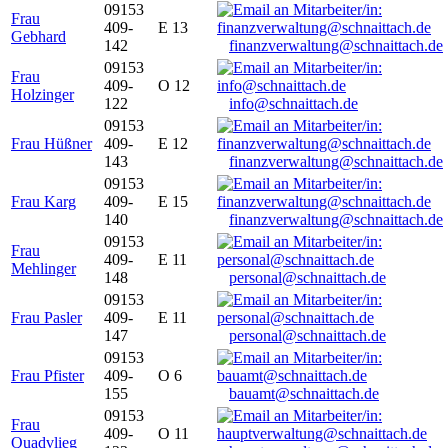
09153
Frau
409-
E 13
Gebhard
142
finanzverwaltung@schnaittach.de
09153
Frau
409-
O 12
Holzinger
122
info@schnaittach.de
09153
Frau Hüßner
409-
E 12
143
finanzverwaltung@schnaittach.de
09153
Frau Karg
409-
E 15
140
finanzverwaltung@schnaittach.de
09153
Frau
409-
E 11
Mehlinger
148
personal@schnaittach.de
09153
Frau Pasler
409-
E 11
147
personal@schnaittach.de
09153
Frau Pfister
409-
O 6
155
bauamt@schnaittach.de
09153
Frau
409-
O 11
Quadvlieg