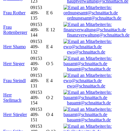
123
hauptverwaltung@schnaittach.de
09153
Frau Rother
409-
E 6
135
ordnungsamt@schnaittach.de
09153
Frau
409-
E 12
Rottenberger
144
finanzverwaltung@schnaittach.de
09153
Herr Shamo
409-
E 4
132
ewo@schnaittach.de
09153
Herr Steger
409-
O 5
150
bauamt@schnaittach.de
09153
Frau Steindl
409-
E 4
131
ewo@schnaittach.de
09153
Herr
409-
O 2
Stellmach
154
bauamt@schnaittach.de
09153
Herr Stiegler
409-
O 4
151
bauamt@schnaittach.de
09153