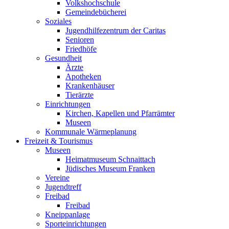
Volkshochschule
Gemeindebücherei
Soziales
Jugendhilfezentrum der Caritas
Senioren
Friedhöfe
Gesundheit
Ärzte
Apotheken
Krankenhäuser
Tierärzte
Einrichtungen
Kirchen, Kapellen und Pfarrämter
Museen
Kommunale Wärmeplanung
Freizeit & Tourismus
Museen
Heimatmuseum Schnaittach
Jüdisches Museum Franken
Vereine
Jugendtreff
Freibad
Freibad
Kneippanlage
Sporteinrichtungen