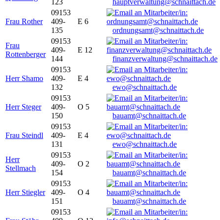
123
hauptverwaltung@schnaittach.de
09153
Frau Rother
409-
E 6
135
ordnungsamt@schnaittach.de
09153
Frau
409-
E 12
Rottenberger
144
finanzverwaltung@schnaittach.de
09153
Herr Shamo
409-
E 4
132
ewo@schnaittach.de
09153
Herr Steger
409-
O 5
150
bauamt@schnaittach.de
09153
Frau Steindl
409-
E 4
131
ewo@schnaittach.de
09153
Herr
409-
O 2
Stellmach
154
bauamt@schnaittach.de
09153
Herr Stiegler
409-
O 4
151
bauamt@schnaittach.de
09153