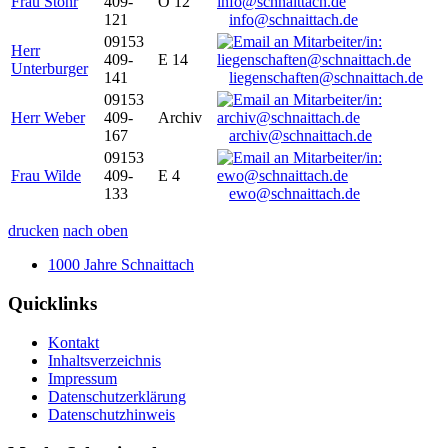
Frau Stöhr
409-
O 12
121
info@schnaittach.de
09153
Herr
409-
E 14
Unterburger
141
liegenschaften@schnaittach.de
09153
Herr Weber
409-
Archiv
167
archiv@schnaittach.de
09153
Frau Wilde
409-
E 4
133
ewo@schnaittach.de
drucken
nach oben
1000 Jahre Schnaittach
Quicklinks
Kontakt
Inhaltsverzeichnis
Impressum
Datenschutzerklärung
Datenschutzhinweis