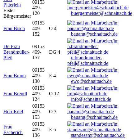
09153
Pitterlein
409-
Erster
120
buergermeister@schnaittach.de
Bürgermeister
09153
Frau Bisch
409-
O 4
152
bauamt@schnaittach.de
Dr. Frau
09153
Brandmüller-
409-
DG 4
Pfeil
157
n.brandmueller-
pfeil@schnaittach.de
09153
Frau Braun
409-
E 4
130
ewo@schnaittach.de
09153
Frau Brendl
409-
O 12
124
info@schnaittach.de
09153
Herr Ertel
409-
O 3
153
bauamt@schnaittach.de
09153
Frau
409-
E 5
Escherich
136
standesamt@schnaittach.de