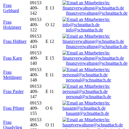
09153
Frau
409-
E 13
Gebhard
142
finanzverwaltung@schnaittach.de
09153
Frau
409-
O 12
Holzinger
122
info@schnaittach.de
09153
Frau Hüßner
409-
E 12
143
finanzverwaltung@schnaittach.de
09153
Frau Karg
409-
E 15
140
finanzverwaltung@schnaittach.de
09153
Frau
409-
E 11
Mehlinger
148
personal@schnaittach.de
09153
Frau Pasler
409-
E 11
147
personal@schnaittach.de
09153
Frau Pfister
409-
O 6
155
bauamt@schnaittach.de
09153
Frau
409-
O 11
Quadvlieg