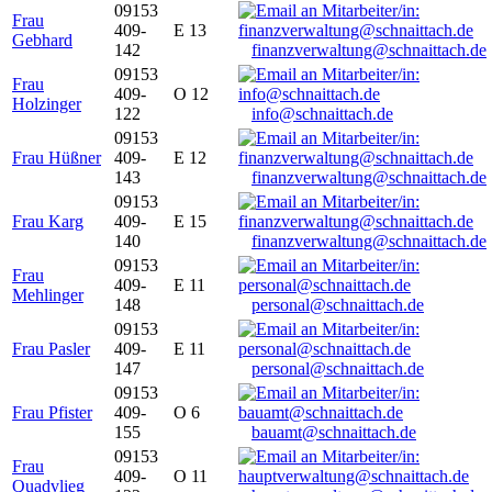
09153
Frau
409-
E 13
Gebhard
142
finanzverwaltung@schnaittach.de
09153
Frau
409-
O 12
Holzinger
122
info@schnaittach.de
09153
Frau Hüßner
409-
E 12
143
finanzverwaltung@schnaittach.de
09153
Frau Karg
409-
E 15
140
finanzverwaltung@schnaittach.de
09153
Frau
409-
E 11
Mehlinger
148
personal@schnaittach.de
09153
Frau Pasler
409-
E 11
147
personal@schnaittach.de
09153
Frau Pfister
409-
O 6
155
bauamt@schnaittach.de
09153
Frau
409-
O 11
Quadvlieg