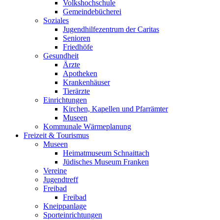
Volkshochschule
Gemeindebücherei
Soziales
Jugendhilfezentrum der Caritas
Senioren
Friedhöfe
Gesundheit
Ärzte
Apotheken
Krankenhäuser
Tierärzte
Einrichtungen
Kirchen, Kapellen und Pfarrämter
Museen
Kommunale Wärmeplanung
Freizeit & Tourismus
Museen
Heimatmuseum Schnaittach
Jüdisches Museum Franken
Vereine
Jugendtreff
Freibad
Freibad
Kneippanlage
Sporteinrichtungen