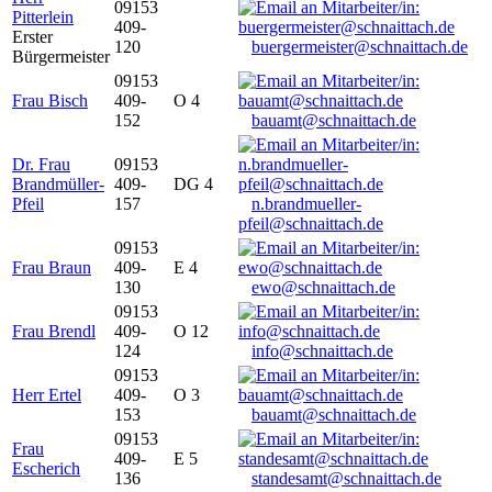
09153
Pitterlein
409-
Erster
120
buergermeister@schnaittach.de
Bürgermeister
09153
Frau Bisch
409-
O 4
152
bauamt@schnaittach.de
Dr. Frau
09153
Brandmüller-
409-
DG 4
Pfeil
157
n.brandmueller-
pfeil@schnaittach.de
09153
Frau Braun
409-
E 4
130
ewo@schnaittach.de
09153
Frau Brendl
409-
O 12
124
info@schnaittach.de
09153
Herr Ertel
409-
O 3
153
bauamt@schnaittach.de
09153
Frau
409-
E 5
Escherich
136
standesamt@schnaittach.de