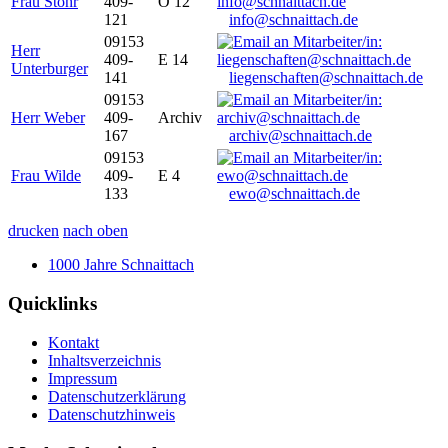
Frau Stöhr
409-
O 12
121
info@schnaittach.de
09153
Herr
409-
E 14
Unterburger
141
liegenschaften@schnaittach.de
09153
Herr Weber
409-
Archiv
167
archiv@schnaittach.de
09153
Frau Wilde
409-
E 4
133
ewo@schnaittach.de
drucken
nach oben
1000 Jahre Schnaittach
Quicklinks
Kontakt
Inhaltsverzeichnis
Impressum
Datenschutzerklärung
Datenschutzhinweis