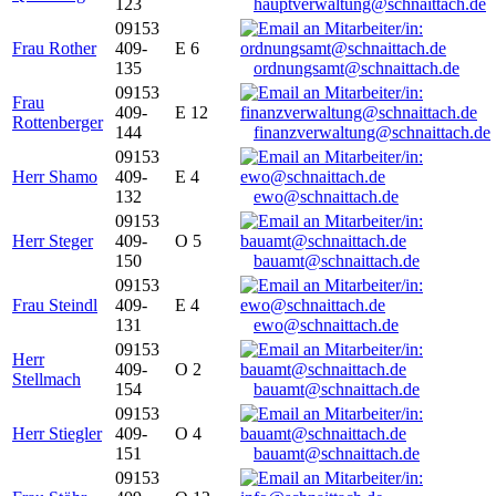
123
hauptverwaltung@schnaittach.de
09153
Frau Rother
409-
E 6
135
ordnungsamt@schnaittach.de
09153
Frau
409-
E 12
Rottenberger
144
finanzverwaltung@schnaittach.de
09153
Herr Shamo
409-
E 4
132
ewo@schnaittach.de
09153
Herr Steger
409-
O 5
150
bauamt@schnaittach.de
09153
Frau Steindl
409-
E 4
131
ewo@schnaittach.de
09153
Herr
409-
O 2
Stellmach
154
bauamt@schnaittach.de
09153
Herr Stiegler
409-
O 4
151
bauamt@schnaittach.de
09153