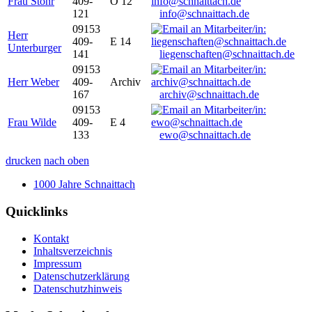
Frau Stöhr
409-
O 12
121
info@schnaittach.de
09153
Herr
409-
E 14
Unterburger
141
liegenschaften@schnaittach.de
09153
Herr Weber
409-
Archiv
167
archiv@schnaittach.de
09153
Frau Wilde
409-
E 4
133
ewo@schnaittach.de
drucken
nach oben
1000 Jahre Schnaittach
Quicklinks
Kontakt
Inhaltsverzeichnis
Impressum
Datenschutzerklärung
Datenschutzhinweis