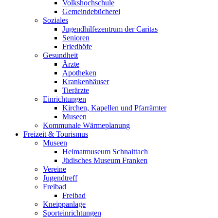
Volkshochschule
Gemeindebücherei
Soziales
Jugendhilfezentrum der Caritas
Senioren
Friedhöfe
Gesundheit
Ärzte
Apotheken
Krankenhäuser
Tierärzte
Einrichtungen
Kirchen, Kapellen und Pfarrämter
Museen
Kommunale Wärmeplanung
Freizeit & Tourismus
Museen
Heimatmuseum Schnaittach
Jüdisches Museum Franken
Vereine
Jugendtreff
Freibad
Freibad
Kneippanlage
Sporteinrichtungen