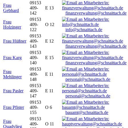
09153
Frau
409-
E 13
Gebhard
142
finanzverwaltung@schnaittach.de
09153
Frau
409-
O 12
Holzinger
122
info@schnaittach.de
09153
Frau Hüßner
409-
E 12
143
finanzverwaltung@schnaittach.de
09153
Frau Karg
409-
E 15
140
finanzverwaltung@schnaittach.de
09153
Frau
409-
E 11
Mehlinger
148
personal@schnaittach.de
09153
Frau Pasler
409-
E 11
147
personal@schnaittach.de
09153
Frau Pfister
409-
O 6
155
bauamt@schnaittach.de
09153
Frau
409-
O 11
Quadvlieg