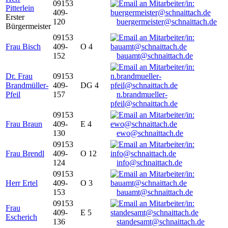
09153
Pitterlein
409-
Erster
120
buergermeister@schnaittach.de
Bürgermeister
09153
Frau Bisch
409-
O 4
152
bauamt@schnaittach.de
Dr. Frau
09153
Brandmüller-
409-
DG 4
Pfeil
157
n.brandmueller-
pfeil@schnaittach.de
09153
Frau Braun
409-
E 4
130
ewo@schnaittach.de
09153
Frau Brendl
409-
O 12
124
info@schnaittach.de
09153
Herr Ertel
409-
O 3
153
bauamt@schnaittach.de
09153
Frau
409-
E 5
Escherich
136
standesamt@schnaittach.de