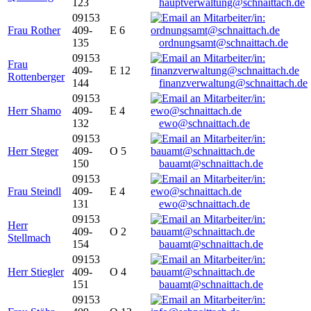
123
hauptverwaltung@schnaittach.de
09153
Frau Rother
409-
E 6
135
ordnungsamt@schnaittach.de
09153
Frau
409-
E 12
Rottenberger
144
finanzverwaltung@schnaittach.de
09153
Herr Shamo
409-
E 4
132
ewo@schnaittach.de
09153
Herr Steger
409-
O 5
150
bauamt@schnaittach.de
09153
Frau Steindl
409-
E 4
131
ewo@schnaittach.de
09153
Herr
409-
O 2
Stellmach
154
bauamt@schnaittach.de
09153
Herr Stiegler
409-
O 4
151
bauamt@schnaittach.de
09153