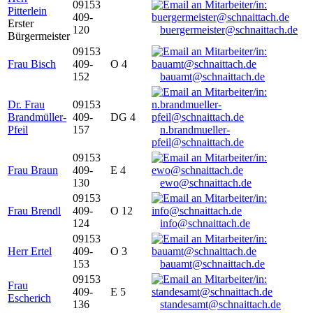
09153
Pitterlein
409-
Erster
120
buergermeister@schnaittach.de
Bürgermeister
09153
Frau Bisch
409-
O 4
152
bauamt@schnaittach.de
Dr. Frau
09153
Brandmüller-
409-
DG 4
Pfeil
157
n.brandmueller-
pfeil@schnaittach.de
09153
Frau Braun
409-
E 4
130
ewo@schnaittach.de
09153
Frau Brendl
409-
O 12
124
info@schnaittach.de
09153
Herr Ertel
409-
O 3
153
bauamt@schnaittach.de
09153
Frau
409-
E 5
Escherich
136
standesamt@schnaittach.de