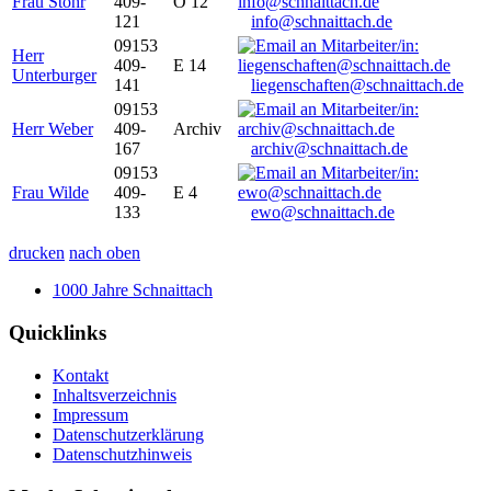
Frau Stöhr
409-
O 12
121
info@schnaittach.de
09153
Herr
409-
E 14
Unterburger
141
liegenschaften@schnaittach.de
09153
Herr Weber
409-
Archiv
167
archiv@schnaittach.de
09153
Frau Wilde
409-
E 4
133
ewo@schnaittach.de
drucken
nach oben
1000 Jahre Schnaittach
Quicklinks
Kontakt
Inhaltsverzeichnis
Impressum
Datenschutzerklärung
Datenschutzhinweis