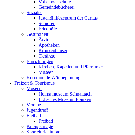
Volkshochschule
Gemeindebücherei
Soziales
Jugendhilfezentrum der Caritas
Senioren
Friedhöfe
Gesundheit
Ärzte
Apotheken
Krankenhäuser
Tierärzte
Einrichtungen
Kirchen, Kapellen und Pfarrämter
Museen
Kommunale Wärmeplanung
Freizeit & Tourismus
Museen
Heimatmuseum Schnaittach
Jüdisches Museum Franken
Vereine
Jugendtreff
Freibad
Freibad
Kneippanlage
Sporteinrichtungen