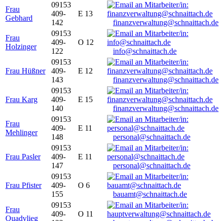
09153
Frau
409-
E 13
Gebhard
142
finanzverwaltung@schnaittach.de
09153
Frau
409-
O 12
Holzinger
122
info@schnaittach.de
09153
Frau Hüßner
409-
E 12
143
finanzverwaltung@schnaittach.de
09153
Frau Karg
409-
E 15
140
finanzverwaltung@schnaittach.de
09153
Frau
409-
E 11
Mehlinger
148
personal@schnaittach.de
09153
Frau Pasler
409-
E 11
147
personal@schnaittach.de
09153
Frau Pfister
409-
O 6
155
bauamt@schnaittach.de
09153
Frau
409-
O 11
Quadvlieg