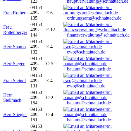
123
hauptverwaltung@schnaittach.de
09153
Frau Rother
409-
E 6
135
ordnungsamt@schnaittach.de
09153
Frau
409-
E 12
Rottenberger
144
finanzverwaltung@schnaittach.de
09153
Herr Shamo
409-
E 4
132
ewo@schnaittach.de
09153
Herr Steger
409-
O 5
150
bauamt@schnaittach.de
09153
Frau Steindl
409-
E 4
131
ewo@schnaittach.de
09153
Herr
409-
O 2
Stellmach
154
bauamt@schnaittach.de
09153
Herr Stiegler
409-
O 4
151
bauamt@schnaittach.de
09153