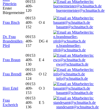
09153
Pitterlein
409-
Erster
120
buergermeister@schnaittach.de
Bürgermeister
09153
Frau Bisch
409-
O 4
152
bauamt@schnaittach.de
Dr. Frau
09153
Brandmüller-
409-
DG 4
Pfeil
157
n.brandmueller-
pfeil@schnaittach.de
09153
Frau Braun
409-
E 4
130
ewo@schnaittach.de
09153
Frau Brendl
409-
O 12
124
info@schnaittach.de
09153
Herr Ertel
409-
O 3
153
bauamt@schnaittach.de
09153
Frau
409-
E 5
Escherich
136
standesamt@schnaittach.de