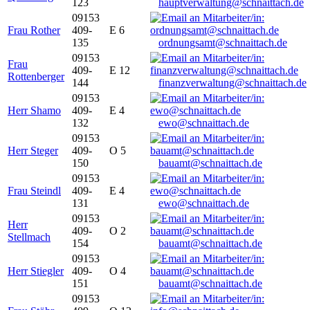
123
hauptverwaltung@schnaittach.de
09153
Frau Rother
409-
E 6
135
ordnungsamt@schnaittach.de
09153
Frau
409-
E 12
Rottenberger
144
finanzverwaltung@schnaittach.de
09153
Herr Shamo
409-
E 4
132
ewo@schnaittach.de
09153
Herr Steger
409-
O 5
150
bauamt@schnaittach.de
09153
Frau Steindl
409-
E 4
131
ewo@schnaittach.de
09153
Herr
409-
O 2
Stellmach
154
bauamt@schnaittach.de
09153
Herr Stiegler
409-
O 4
151
bauamt@schnaittach.de
09153