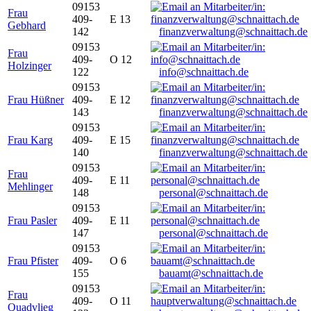
09153
Frau
409-
E 13
Gebhard
142
finanzverwaltung@schnaittach.de
09153
Frau
409-
O 12
Holzinger
122
info@schnaittach.de
09153
Frau Hüßner
409-
E 12
143
finanzverwaltung@schnaittach.de
09153
Frau Karg
409-
E 15
140
finanzverwaltung@schnaittach.de
09153
Frau
409-
E 11
Mehlinger
148
personal@schnaittach.de
09153
Frau Pasler
409-
E 11
147
personal@schnaittach.de
09153
Frau Pfister
409-
O 6
155
bauamt@schnaittach.de
09153
Frau
409-
O 11
Quadvlieg