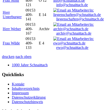
Frau Stöhr
409-
O 12
121
info@schnaittach.de
09153
Herr
409-
E 14
Unterburger
141
liegenschaften@schnaittach.de
09153
Herr Weber
409-
Archiv
167
archiv@schnaittach.de
09153
Frau Wilde
409-
E 4
133
ewo@schnaittach.de
drucken
nach oben
1000 Jahre Schnaittach
Quicklinks
Kontakt
Inhaltsverzeichnis
Impressum
Datenschutzerklärung
Datenschutzhinweis