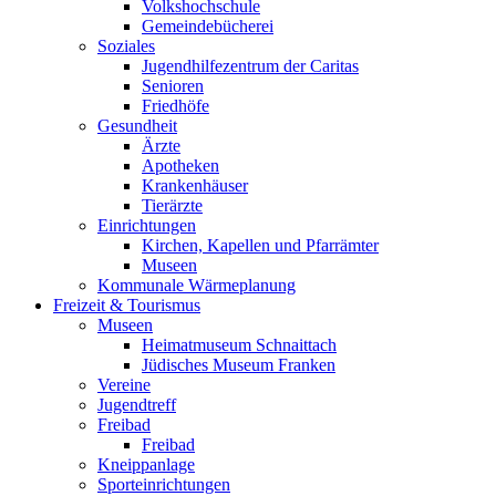
Volkshochschule
Gemeindebücherei
Soziales
Jugendhilfezentrum der Caritas
Senioren
Friedhöfe
Gesundheit
Ärzte
Apotheken
Krankenhäuser
Tierärzte
Einrichtungen
Kirchen, Kapellen und Pfarrämter
Museen
Kommunale Wärmeplanung
Freizeit & Tourismus
Museen
Heimatmuseum Schnaittach
Jüdisches Museum Franken
Vereine
Jugendtreff
Freibad
Freibad
Kneippanlage
Sporteinrichtungen