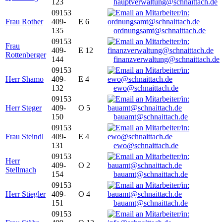
123
hauptverwaltung@schnaittach.de
09153
Frau Rother
409-
E 6
135
ordnungsamt@schnaittach.de
09153
Frau
409-
E 12
Rottenberger
144
finanzverwaltung@schnaittach.de
09153
Herr Shamo
409-
E 4
132
ewo@schnaittach.de
09153
Herr Steger
409-
O 5
150
bauamt@schnaittach.de
09153
Frau Steindl
409-
E 4
131
ewo@schnaittach.de
09153
Herr
409-
O 2
Stellmach
154
bauamt@schnaittach.de
09153
Herr Stiegler
409-
O 4
151
bauamt@schnaittach.de
09153