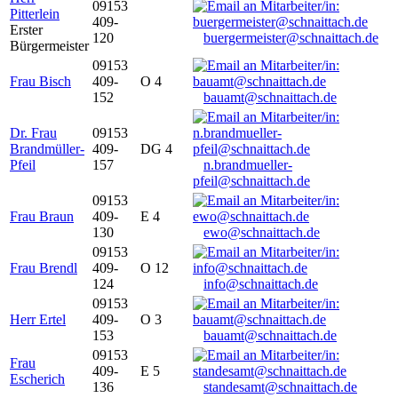
09153
Pitterlein
409-
Erster
120
buergermeister@schnaittach.de
Bürgermeister
09153
Frau Bisch
409-
O 4
152
bauamt@schnaittach.de
Dr. Frau
09153
Brandmüller-
409-
DG 4
Pfeil
157
n.brandmueller-
pfeil@schnaittach.de
09153
Frau Braun
409-
E 4
130
ewo@schnaittach.de
09153
Frau Brendl
409-
O 12
124
info@schnaittach.de
09153
Herr Ertel
409-
O 3
153
bauamt@schnaittach.de
09153
Frau
409-
E 5
Escherich
136
standesamt@schnaittach.de