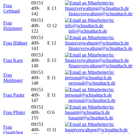
09153
Frau
409-
E 13
Gebhard
142
finanzverwaltung@schnaittach.de
09153
Frau
409-
O 12
Holzinger
122
info@schnaittach.de
09153
Frau Hüßner
409-
E 12
143
finanzverwaltung@schnaittach.de
09153
Frau Karg
409-
E 15
140
finanzverwaltung@schnaittach.de
09153
Frau
409-
E 11
Mehlinger
148
personal@schnaittach.de
09153
Frau Pasler
409-
E 11
147
personal@schnaittach.de
09153
Frau Pfister
409-
O 6
155
bauamt@schnaittach.de
09153
Frau
409-
O 11
Quadvlieg