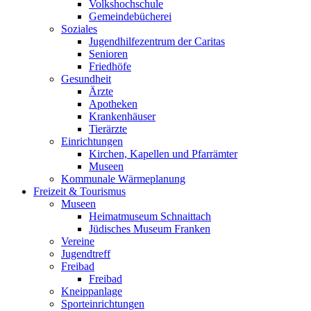
Volkshochschule
Gemeindebücherei
Soziales
Jugendhilfezentrum der Caritas
Senioren
Friedhöfe
Gesundheit
Ärzte
Apotheken
Krankenhäuser
Tierärzte
Einrichtungen
Kirchen, Kapellen und Pfarrämter
Museen
Kommunale Wärmeplanung
Freizeit & Tourismus
Museen
Heimatmuseum Schnaittach
Jüdisches Museum Franken
Vereine
Jugendtreff
Freibad
Freibad
Kneippanlage
Sporteinrichtungen