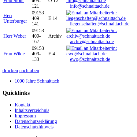
Frau Stöhr
409-
O 12
121
info@schnaittach.de
09153
Herr
409-
E 14
Unterburger
141
liegenschaften@schnaittach.de
09153
Herr Weber
409-
Archiv
167
archiv@schnaittach.de
09153
Frau Wilde
409-
E 4
133
ewo@schnaittach.de
drucken
nach oben
1000 Jahre Schnaittach
Quicklinks
Kontakt
Inhaltsverzeichnis
Impressum
Datenschutzerklärung
Datenschutzhinweis