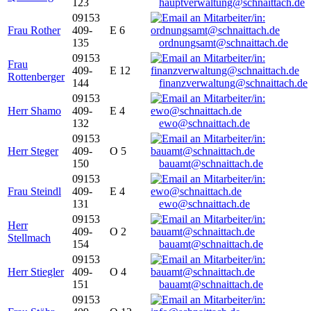
123
hauptverwaltung@schnaittach.de
09153
Frau Rother
409-
E 6
135
ordnungsamt@schnaittach.de
09153
Frau
409-
E 12
Rottenberger
144
finanzverwaltung@schnaittach.de
09153
Herr Shamo
409-
E 4
132
ewo@schnaittach.de
09153
Herr Steger
409-
O 5
150
bauamt@schnaittach.de
09153
Frau Steindl
409-
E 4
131
ewo@schnaittach.de
09153
Herr
409-
O 2
Stellmach
154
bauamt@schnaittach.de
09153
Herr Stiegler
409-
O 4
151
bauamt@schnaittach.de
09153