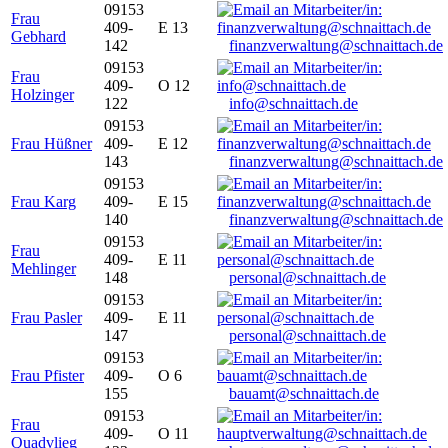
09153
Frau
409-
E 13
Gebhard
142
finanzverwaltung@schnaittach.de
09153
Frau
409-
O 12
Holzinger
122
info@schnaittach.de
09153
Frau Hüßner
409-
E 12
143
finanzverwaltung@schnaittach.de
09153
Frau Karg
409-
E 15
140
finanzverwaltung@schnaittach.de
09153
Frau
409-
E 11
Mehlinger
148
personal@schnaittach.de
09153
Frau Pasler
409-
E 11
147
personal@schnaittach.de
09153
Frau Pfister
409-
O 6
155
bauamt@schnaittach.de
09153
Frau
409-
O 11
Quadvlieg