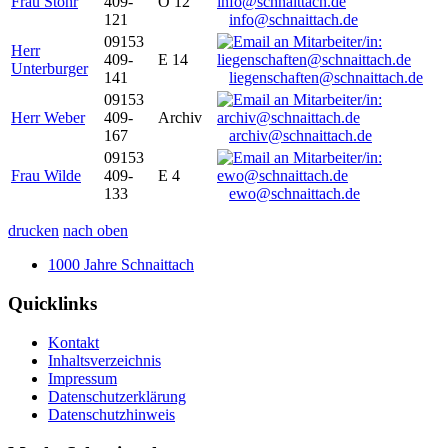
Frau Stöhr
409-
O 12
121
info@schnaittach.de
09153
Herr
409-
E 14
Unterburger
141
liegenschaften@schnaittach.de
09153
Herr Weber
409-
Archiv
167
archiv@schnaittach.de
09153
Frau Wilde
409-
E 4
133
ewo@schnaittach.de
drucken
nach oben
1000 Jahre Schnaittach
Quicklinks
Kontakt
Inhaltsverzeichnis
Impressum
Datenschutzerklärung
Datenschutzhinweis