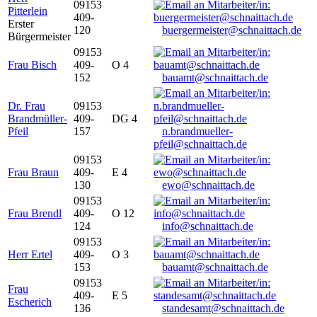
09153
Pitterlein
409-
Erster
120
buergermeister@schnaittach.de
Bürgermeister
09153
Frau Bisch
409-
O 4
152
bauamt@schnaittach.de
Dr. Frau
09153
Brandmüller-
409-
DG 4
Pfeil
157
n.brandmueller-
pfeil@schnaittach.de
09153
Frau Braun
409-
E 4
130
ewo@schnaittach.de
09153
Frau Brendl
409-
O 12
124
info@schnaittach.de
09153
Herr Ertel
409-
O 3
153
bauamt@schnaittach.de
09153
Frau
409-
E 5
Escherich
136
standesamt@schnaittach.de