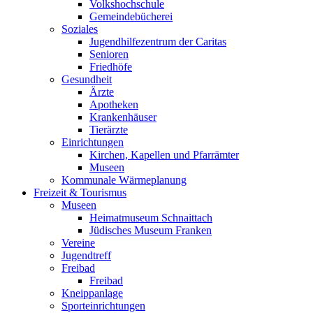
Volkshochschule
Gemeindebücherei
Soziales
Jugendhilfezentrum der Caritas
Senioren
Friedhöfe
Gesundheit
Ärzte
Apotheken
Krankenhäuser
Tierärzte
Einrichtungen
Kirchen, Kapellen und Pfarrämter
Museen
Kommunale Wärmeplanung
Freizeit & Tourismus
Museen
Heimatmuseum Schnaittach
Jüdisches Museum Franken
Vereine
Jugendtreff
Freibad
Freibad
Kneippanlage
Sporteinrichtungen