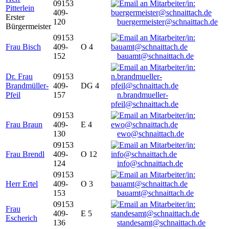
09153
Pitterlein
409-
Erster
120
buergermeister@schnaittach.de
Bürgermeister
09153
Frau Bisch
409-
O 4
152
bauamt@schnaittach.de
Dr. Frau
09153
Brandmüller-
409-
DG 4
Pfeil
157
n.brandmueller-
pfeil@schnaittach.de
09153
Frau Braun
409-
E 4
130
ewo@schnaittach.de
09153
Frau Brendl
409-
O 12
124
info@schnaittach.de
09153
Herr Ertel
409-
O 3
153
bauamt@schnaittach.de
09153
Frau
409-
E 5
Escherich
136
standesamt@schnaittach.de