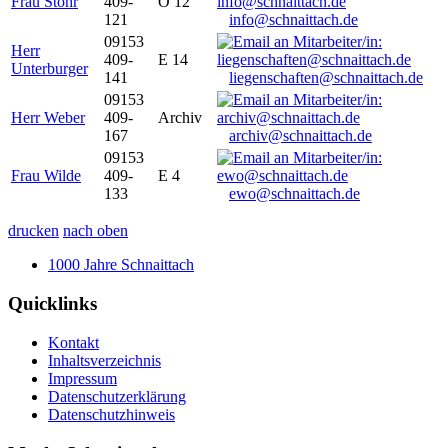
Frau Stöhr
409-
O 12
121
info@schnaittach.de
09153
Herr
409-
E 14
Unterburger
141
liegenschaften@schnaittach.de
09153
Herr Weber
409-
Archiv
167
archiv@schnaittach.de
09153
Frau Wilde
409-
E 4
133
ewo@schnaittach.de
drucken
nach oben
1000 Jahre Schnaittach
Quicklinks
Kontakt
Inhaltsverzeichnis
Impressum
Datenschutzerklärung
Datenschutzhinweis