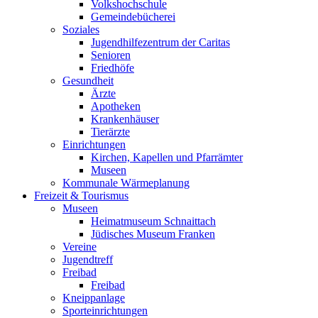
Volkshochschule
Gemeindebücherei
Soziales
Jugendhilfezentrum der Caritas
Senioren
Friedhöfe
Gesundheit
Ärzte
Apotheken
Krankenhäuser
Tierärzte
Einrichtungen
Kirchen, Kapellen und Pfarrämter
Museen
Kommunale Wärmeplanung
Freizeit & Tourismus
Museen
Heimatmuseum Schnaittach
Jüdisches Museum Franken
Vereine
Jugendtreff
Freibad
Freibad
Kneippanlage
Sporteinrichtungen