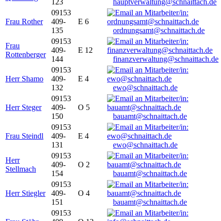
123
hauptverwaltung@schnaittach.de
09153
Frau Rother
409-
E 6
135
ordnungsamt@schnaittach.de
09153
Frau
409-
E 12
Rottenberger
144
finanzverwaltung@schnaittach.de
09153
Herr Shamo
409-
E 4
132
ewo@schnaittach.de
09153
Herr Steger
409-
O 5
150
bauamt@schnaittach.de
09153
Frau Steindl
409-
E 4
131
ewo@schnaittach.de
09153
Herr
409-
O 2
Stellmach
154
bauamt@schnaittach.de
09153
Herr Stiegler
409-
O 4
151
bauamt@schnaittach.de
09153