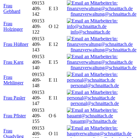
09153
Frau
409-
E 13
Gebhard
142
finanzverwaltung@schnaittach.de
09153
Frau
409-
O 12
Holzinger
122
info@schnaittach.de
09153
Frau Hüßner
409-
E 12
143
finanzverwaltung@schnaittach.de
09153
Frau Karg
409-
E 15
140
finanzverwaltung@schnaittach.de
09153
Frau
409-
E 11
Mehlinger
148
personal@schnaittach.de
09153
Frau Pasler
409-
E 11
147
personal@schnaittach.de
09153
Frau Pfister
409-
O 6
155
bauamt@schnaittach.de
09153
Frau
409-
O 11
Quadvlieg