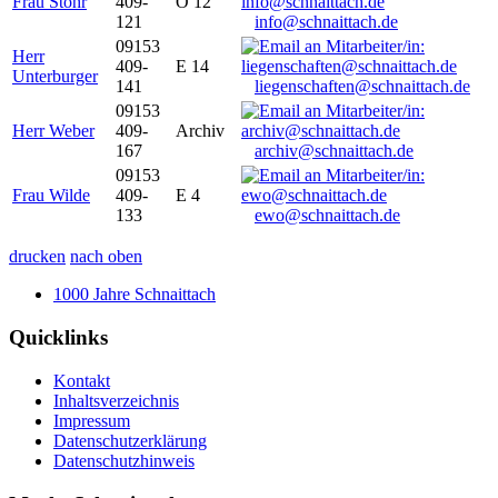
Frau Stöhr
409-
O 12
121
info@schnaittach.de
09153
Herr
409-
E 14
Unterburger
141
liegenschaften@schnaittach.de
09153
Herr Weber
409-
Archiv
167
archiv@schnaittach.de
09153
Frau Wilde
409-
E 4
133
ewo@schnaittach.de
drucken
nach oben
1000 Jahre Schnaittach
Quicklinks
Kontakt
Inhaltsverzeichnis
Impressum
Datenschutzerklärung
Datenschutzhinweis