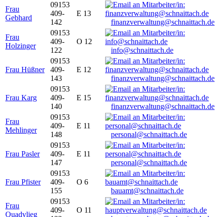
09153
Frau
409-
E 13
Gebhard
142
finanzverwaltung@schnaittach.de
09153
Frau
409-
O 12
Holzinger
122
info@schnaittach.de
09153
Frau Hüßner
409-
E 12
143
finanzverwaltung@schnaittach.de
09153
Frau Karg
409-
E 15
140
finanzverwaltung@schnaittach.de
09153
Frau
409-
E 11
Mehlinger
148
personal@schnaittach.de
09153
Frau Pasler
409-
E 11
147
personal@schnaittach.de
09153
Frau Pfister
409-
O 6
155
bauamt@schnaittach.de
09153
Frau
409-
O 11
Quadvlieg