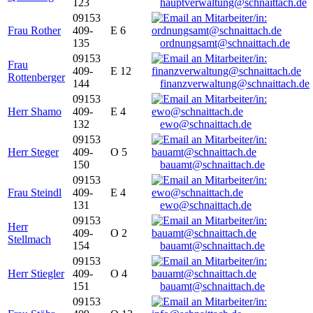
123
hauptverwaltung@schnaittach.de
09153
Frau Rother
409-
E 6
135
ordnungsamt@schnaittach.de
09153
Frau
409-
E 12
Rottenberger
144
finanzverwaltung@schnaittach.de
09153
Herr Shamo
409-
E 4
132
ewo@schnaittach.de
09153
Herr Steger
409-
O 5
150
bauamt@schnaittach.de
09153
Frau Steindl
409-
E 4
131
ewo@schnaittach.de
09153
Herr
409-
O 2
Stellmach
154
bauamt@schnaittach.de
09153
Herr Stiegler
409-
O 4
151
bauamt@schnaittach.de
09153