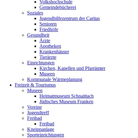
Volkshochschule
Gemeindebücherei
Soziales
Jugendhilfezentrum der Caritas
Senioren
Friedhöfe
Gesundheit
Ärzte
Apotheken
Krankenhäuser
Tierärzte
Einrichtungen
Kirchen, Kapellen und Pfarrämter
Museen
Kommunale Wärmeplanung
Freizeit & Tourismus
Museen
Heimatmuseum Schnaittach
Jüdisches Museum Franken
Vereine
Jugendtreff
Freibad
Freibad
Kneippanlage
Sporteinrichtungen