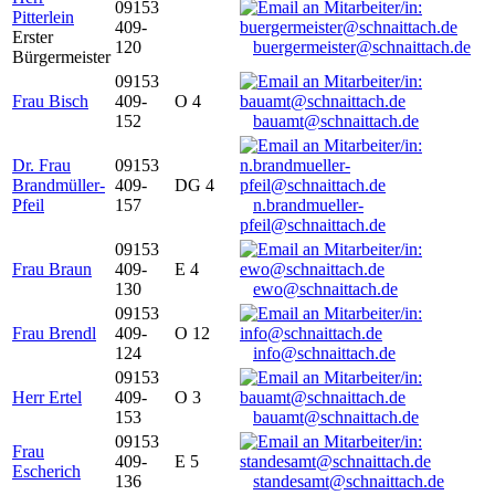
09153
Pitterlein
409-
Erster
120
buergermeister@schnaittach.de
Bürgermeister
09153
Frau Bisch
409-
O 4
152
bauamt@schnaittach.de
Dr. Frau
09153
Brandmüller-
409-
DG 4
Pfeil
157
n.brandmueller-
pfeil@schnaittach.de
09153
Frau Braun
409-
E 4
130
ewo@schnaittach.de
09153
Frau Brendl
409-
O 12
124
info@schnaittach.de
09153
Herr Ertel
409-
O 3
153
bauamt@schnaittach.de
09153
Frau
409-
E 5
Escherich
136
standesamt@schnaittach.de