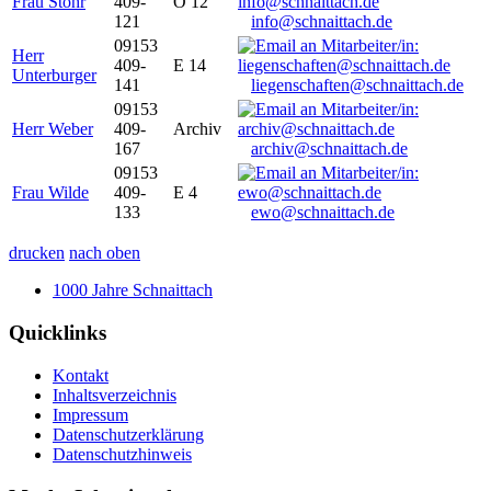
Frau Stöhr
409-
O 12
121
info@schnaittach.de
09153
Herr
409-
E 14
Unterburger
141
liegenschaften@schnaittach.de
09153
Herr Weber
409-
Archiv
167
archiv@schnaittach.de
09153
Frau Wilde
409-
E 4
133
ewo@schnaittach.de
drucken
nach oben
1000 Jahre Schnaittach
Quicklinks
Kontakt
Inhaltsverzeichnis
Impressum
Datenschutzerklärung
Datenschutzhinweis