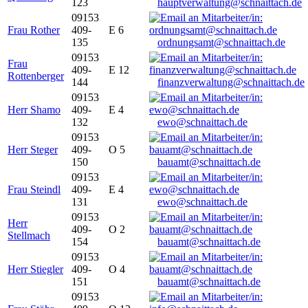
123
hauptverwaltung@schnaittach.de
09153
Frau Rother
409-
E 6
135
ordnungsamt@schnaittach.de
09153
Frau
409-
E 12
Rottenberger
144
finanzverwaltung@schnaittach.de
09153
Herr Shamo
409-
E 4
132
ewo@schnaittach.de
09153
Herr Steger
409-
O 5
150
bauamt@schnaittach.de
09153
Frau Steindl
409-
E 4
131
ewo@schnaittach.de
09153
Herr
409-
O 2
Stellmach
154
bauamt@schnaittach.de
09153
Herr Stiegler
409-
O 4
151
bauamt@schnaittach.de
09153