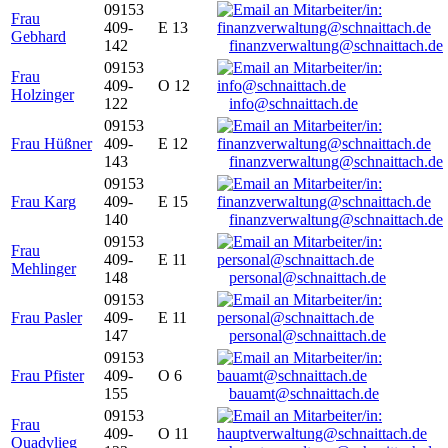
09153
Frau
409-
E 13
Gebhard
142
finanzverwaltung@schnaittach.de
09153
Frau
409-
O 12
Holzinger
122
info@schnaittach.de
09153
Frau Hüßner
409-
E 12
143
finanzverwaltung@schnaittach.de
09153
Frau Karg
409-
E 15
140
finanzverwaltung@schnaittach.de
09153
Frau
409-
E 11
Mehlinger
148
personal@schnaittach.de
09153
Frau Pasler
409-
E 11
147
personal@schnaittach.de
09153
Frau Pfister
409-
O 6
155
bauamt@schnaittach.de
09153
Frau
409-
O 11
Quadvlieg