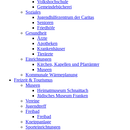
Volkshochschule
Gemeindebücherei
Soziales
Jugendhilfezentrum der Caritas
Senioren
Friedhöfe
Gesundheit
Ärzte
Apotheken
Krankenhäuser
Tierärzte
Einrichtungen
Kirchen, Kapellen und Pfarrämter
Museen
Kommunale Wärmeplanung
Freizeit & Tourismus
Museen
Heimatmuseum Schnaittach
Jüdisches Museum Franken
Vereine
Jugendtreff
Freibad
Freibad
Kneippanlage
Sporteinrichtungen