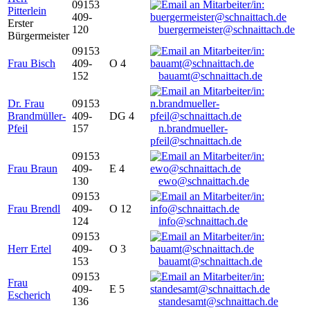
09153
Pitterlein
409-
Erster
120
buergermeister@schnaittach.de
Bürgermeister
09153
Frau Bisch
409-
O 4
152
bauamt@schnaittach.de
Dr. Frau
09153
Brandmüller-
409-
DG 4
Pfeil
157
n.brandmueller-
pfeil@schnaittach.de
09153
Frau Braun
409-
E 4
130
ewo@schnaittach.de
09153
Frau Brendl
409-
O 12
124
info@schnaittach.de
09153
Herr Ertel
409-
O 3
153
bauamt@schnaittach.de
09153
Frau
409-
E 5
Escherich
136
standesamt@schnaittach.de