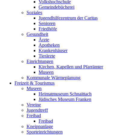
Volkshochschule
Gemeindebücherei
Soziales
Jugendhilfezentrum der Caritas
Senioren
Friedhöfe
Gesundheit
Ärzte
Apotheken
Krankenhäuser
Tierärzte
Einrichtungen
Kirchen, Kapellen und Pfarrämter
Museen
Kommunale Wärmeplanung
Freizeit & Tourismus
Museen
Heimatmuseum Schnaittach
Jüdisches Museum Franken
Vereine
Jugendtreff
Freibad
Freibad
Kneippanlage
Sporteinrichtungen