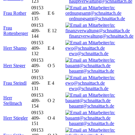
123
hauptverwaltung@schnaittach.de
09153
Frau Rother
409-
E 6
135
ordnungsamt@schnaittach.de
09153
Frau
409-
E 12
Rottenberger
144
finanzverwaltung@schnaittach.de
09153
Herr Shamo
409-
E 4
132
ewo@schnaittach.de
09153
Herr Steger
409-
O 5
150
bauamt@schnaittach.de
09153
Frau Steindl
409-
E 4
131
ewo@schnaittach.de
09153
Herr
409-
O 2
Stellmach
154
bauamt@schnaittach.de
09153
Herr Stiegler
409-
O 4
151
bauamt@schnaittach.de
09153