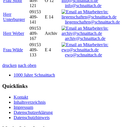
Frau Stöhr
409-
O 12
121
info@schnaittach.de
09153
Herr
409-
E 14
Unterburger
141
liegenschaften@schnaittach.de
09153
Herr Weber
409-
Archiv
167
archiv@schnaittach.de
09153
Frau Wilde
409-
E 4
133
ewo@schnaittach.de
drucken
nach oben
1000 Jahre Schnaittach
Quicklinks
Kontakt
Inhaltsverzeichnis
Impressum
Datenschutzerklärung
Datenschutzhinweis