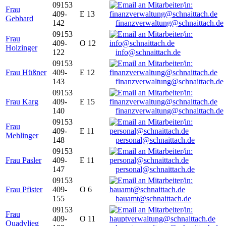
09153
Frau
409-
E 13
Gebhard
142
finanzverwaltung@schnaittach.de
09153
Frau
409-
O 12
Holzinger
122
info@schnaittach.de
09153
Frau Hüßner
409-
E 12
143
finanzverwaltung@schnaittach.de
09153
Frau Karg
409-
E 15
140
finanzverwaltung@schnaittach.de
09153
Frau
409-
E 11
Mehlinger
148
personal@schnaittach.de
09153
Frau Pasler
409-
E 11
147
personal@schnaittach.de
09153
Frau Pfister
409-
O 6
155
bauamt@schnaittach.de
09153
Frau
409-
O 11
Quadvlieg