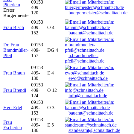
09153
Pitterlein
409-
Erster
120
buergermeister@schnaittach.de
Bürgermeister
09153
Frau Bisch
409-
O 4
152
bauamt@schnaittach.de
Dr. Frau
09153
Brandmüller-
409-
DG 4
Pfeil
157
n.brandmueller-
pfeil@schnaittach.de
09153
Frau Braun
409-
E 4
130
ewo@schnaittach.de
09153
Frau Brendl
409-
O 12
124
info@schnaittach.de
09153
Herr Ertel
409-
O 3
153
bauamt@schnaittach.de
09153
Frau
409-
E 5
Escherich
136
standesamt@schnaittach.de