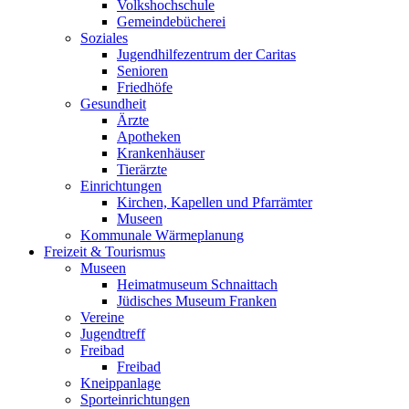
Volkshochschule
Gemeindebücherei
Soziales
Jugendhilfezentrum der Caritas
Senioren
Friedhöfe
Gesundheit
Ärzte
Apotheken
Krankenhäuser
Tierärzte
Einrichtungen
Kirchen, Kapellen und Pfarrämter
Museen
Kommunale Wärmeplanung
Freizeit & Tourismus
Museen
Heimatmuseum Schnaittach
Jüdisches Museum Franken
Vereine
Jugendtreff
Freibad
Freibad
Kneippanlage
Sporteinrichtungen