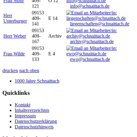
Frau Stöhr
409-
O 12
121
info@schnaittach.de
09153
Herr
409-
E 14
Unterburger
141
liegenschaften@schnaittach.de
09153
Herr Weber
409-
Archiv
167
archiv@schnaittach.de
09153
Frau Wilde
409-
E 4
133
ewo@schnaittach.de
drucken
nach oben
1000 Jahre Schnaittach
Quicklinks
Kontakt
Inhaltsverzeichnis
Impressum
Datenschutzerklärung
Datenschutzhinweis