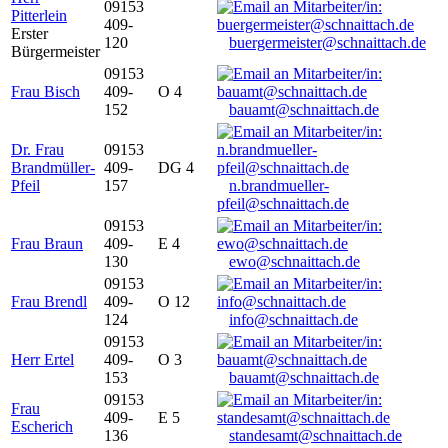
09153
Pitterlein
409-
Erster
120
buergermeister@schnaittach.de
Bürgermeister
09153
Frau Bisch
409-
O 4
152
bauamt@schnaittach.de
Dr. Frau
09153
Brandmüller-
409-
DG 4
Pfeil
157
n.brandmueller-
pfeil@schnaittach.de
09153
Frau Braun
409-
E 4
130
ewo@schnaittach.de
09153
Frau Brendl
409-
O 12
124
info@schnaittach.de
09153
Herr Ertel
409-
O 3
153
bauamt@schnaittach.de
09153
Frau
409-
E 5
Escherich
136
standesamt@schnaittach.de