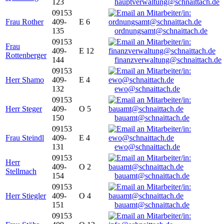
123
hauptverwaltung@schnaittach.de
09153
Frau Rother
409-
E 6
135
ordnungsamt@schnaittach.de
09153
Frau
409-
E 12
Rottenberger
144
finanzverwaltung@schnaittach.de
09153
Herr Shamo
409-
E 4
132
ewo@schnaittach.de
09153
Herr Steger
409-
O 5
150
bauamt@schnaittach.de
09153
Frau Steindl
409-
E 4
131
ewo@schnaittach.de
09153
Herr
409-
O 2
Stellmach
154
bauamt@schnaittach.de
09153
Herr Stiegler
409-
O 4
151
bauamt@schnaittach.de
09153