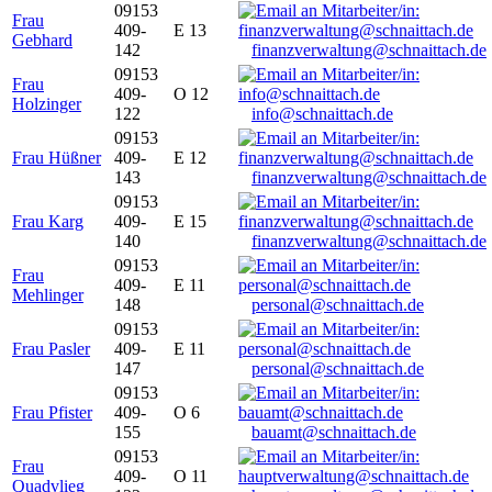
09153
Frau
409-
E 13
Gebhard
142
finanzverwaltung@schnaittach.de
09153
Frau
409-
O 12
Holzinger
122
info@schnaittach.de
09153
Frau Hüßner
409-
E 12
143
finanzverwaltung@schnaittach.de
09153
Frau Karg
409-
E 15
140
finanzverwaltung@schnaittach.de
09153
Frau
409-
E 11
Mehlinger
148
personal@schnaittach.de
09153
Frau Pasler
409-
E 11
147
personal@schnaittach.de
09153
Frau Pfister
409-
O 6
155
bauamt@schnaittach.de
09153
Frau
409-
O 11
Quadvlieg