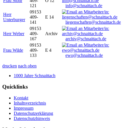
Frau Stöhr
409-
O 12
121
info@schnaittach.de
09153
Herr
409-
E 14
Unterburger
141
liegenschaften@schnaittach.de
09153
Herr Weber
409-
Archiv
167
archiv@schnaittach.de
09153
Frau Wilde
409-
E 4
133
ewo@schnaittach.de
drucken
nach oben
1000 Jahre Schnaittach
Quicklinks
Kontakt
Inhaltsverzeichnis
Impressum
Datenschutzerklärung
Datenschutzhinweis