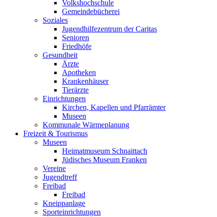
Volkshochschule
Gemeindebücherei
Soziales
Jugendhilfezentrum der Caritas
Senioren
Friedhöfe
Gesundheit
Ärzte
Apotheken
Krankenhäuser
Tierärzte
Einrichtungen
Kirchen, Kapellen und Pfarrämter
Museen
Kommunale Wärmeplanung
Freizeit & Tourismus
Museen
Heimatmuseum Schnaittach
Jüdisches Museum Franken
Vereine
Jugendtreff
Freibad
Freibad
Kneippanlage
Sporteinrichtungen