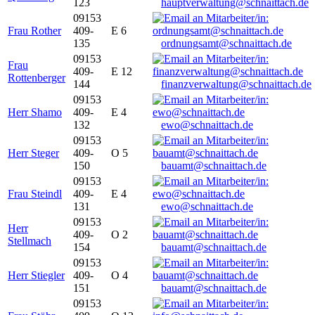
123
hauptverwaltung@schnaittach.de
09153
Frau Rother
409-
E 6
135
ordnungsamt@schnaittach.de
09153
Frau
409-
E 12
Rottenberger
144
finanzverwaltung@schnaittach.de
09153
Herr Shamo
409-
E 4
132
ewo@schnaittach.de
09153
Herr Steger
409-
O 5
150
bauamt@schnaittach.de
09153
Frau Steindl
409-
E 4
131
ewo@schnaittach.de
09153
Herr
409-
O 2
Stellmach
154
bauamt@schnaittach.de
09153
Herr Stiegler
409-
O 4
151
bauamt@schnaittach.de
09153