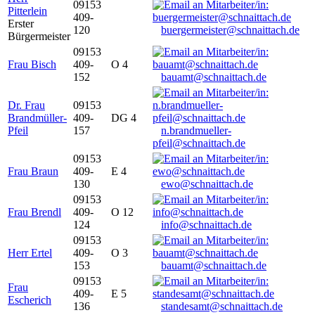
09153
Pitterlein
409-
Erster
120
buergermeister@schnaittach.de
Bürgermeister
09153
Frau Bisch
409-
O 4
152
bauamt@schnaittach.de
Dr. Frau
09153
Brandmüller-
409-
DG 4
Pfeil
157
n.brandmueller-
pfeil@schnaittach.de
09153
Frau Braun
409-
E 4
130
ewo@schnaittach.de
09153
Frau Brendl
409-
O 12
124
info@schnaittach.de
09153
Herr Ertel
409-
O 3
153
bauamt@schnaittach.de
09153
Frau
409-
E 5
Escherich
136
standesamt@schnaittach.de