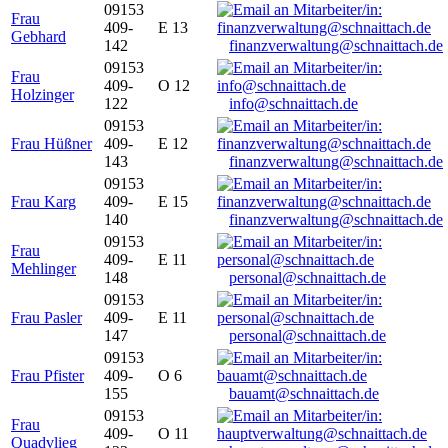
09153
Frau
409-
E 13
Gebhard
142
finanzverwaltung@schnaittach.de
09153
Frau
409-
O 12
Holzinger
122
info@schnaittach.de
09153
Frau Hüßner
409-
E 12
143
finanzverwaltung@schnaittach.de
09153
Frau Karg
409-
E 15
140
finanzverwaltung@schnaittach.de
09153
Frau
409-
E 11
Mehlinger
148
personal@schnaittach.de
09153
Frau Pasler
409-
E 11
147
personal@schnaittach.de
09153
Frau Pfister
409-
O 6
155
bauamt@schnaittach.de
09153
Frau
409-
O 11
Quadvlieg