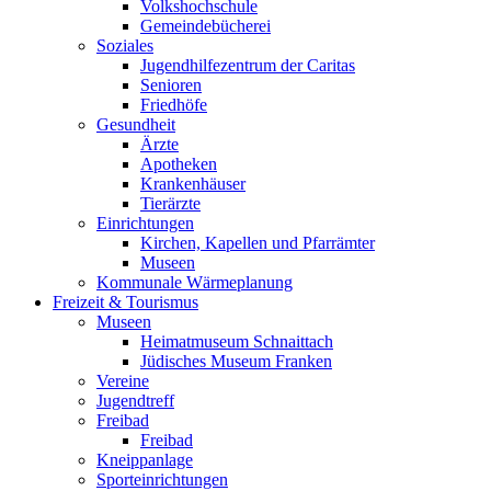
Volkshochschule
Gemeindebücherei
Soziales
Jugendhilfezentrum der Caritas
Senioren
Friedhöfe
Gesundheit
Ärzte
Apotheken
Krankenhäuser
Tierärzte
Einrichtungen
Kirchen, Kapellen und Pfarrämter
Museen
Kommunale Wärmeplanung
Freizeit & Tourismus
Museen
Heimatmuseum Schnaittach
Jüdisches Museum Franken
Vereine
Jugendtreff
Freibad
Freibad
Kneippanlage
Sporteinrichtungen