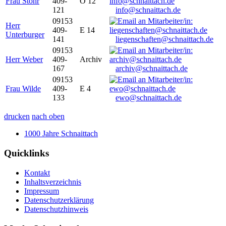
Frau Stöhr
409-
O 12
121
info@schnaittach.de
09153
Herr
409-
E 14
Unterburger
141
liegenschaften@schnaittach.de
09153
Herr Weber
409-
Archiv
167
archiv@schnaittach.de
09153
Frau Wilde
409-
E 4
133
ewo@schnaittach.de
drucken
nach oben
1000 Jahre Schnaittach
Quicklinks
Kontakt
Inhaltsverzeichnis
Impressum
Datenschutzerklärung
Datenschutzhinweis