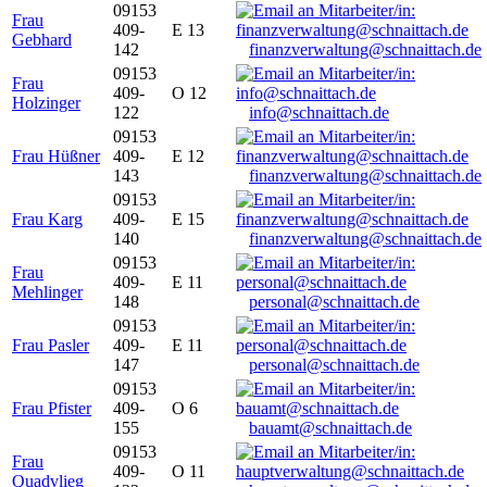
09153
Frau
409-
E 13
Gebhard
142
finanzverwaltung@schnaittach.de
09153
Frau
409-
O 12
Holzinger
122
info@schnaittach.de
09153
Frau Hüßner
409-
E 12
143
finanzverwaltung@schnaittach.de
09153
Frau Karg
409-
E 15
140
finanzverwaltung@schnaittach.de
09153
Frau
409-
E 11
Mehlinger
148
personal@schnaittach.de
09153
Frau Pasler
409-
E 11
147
personal@schnaittach.de
09153
Frau Pfister
409-
O 6
155
bauamt@schnaittach.de
09153
Frau
409-
O 11
Quadvlieg