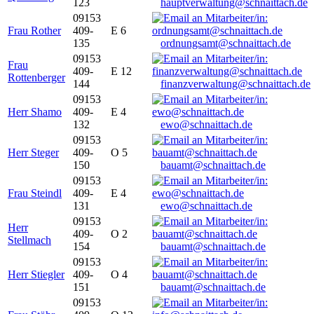
123
hauptverwaltung@schnaittach.de
09153
Frau Rother
409-
E 6
135
ordnungsamt@schnaittach.de
09153
Frau
409-
E 12
Rottenberger
144
finanzverwaltung@schnaittach.de
09153
Herr Shamo
409-
E 4
132
ewo@schnaittach.de
09153
Herr Steger
409-
O 5
150
bauamt@schnaittach.de
09153
Frau Steindl
409-
E 4
131
ewo@schnaittach.de
09153
Herr
409-
O 2
Stellmach
154
bauamt@schnaittach.de
09153
Herr Stiegler
409-
O 4
151
bauamt@schnaittach.de
09153