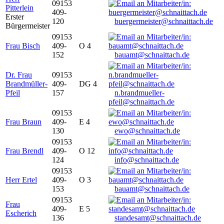
09153
Pitterlein
409-
Erster
120
buergermeister@schnaittach.de
Bürgermeister
09153
Frau Bisch
409-
O 4
152
bauamt@schnaittach.de
Dr. Frau
09153
Brandmüller-
409-
DG 4
Pfeil
157
n.brandmueller-
pfeil@schnaittach.de
09153
Frau Braun
409-
E 4
130
ewo@schnaittach.de
09153
Frau Brendl
409-
O 12
124
info@schnaittach.de
09153
Herr Ertel
409-
O 3
153
bauamt@schnaittach.de
09153
Frau
409-
E 5
Escherich
136
standesamt@schnaittach.de