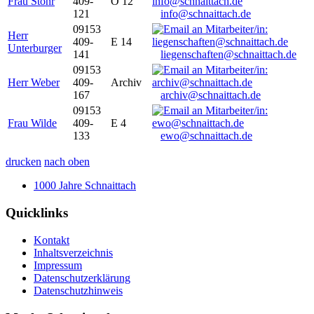
Frau Stöhr
409-
O 12
121
info@schnaittach.de
09153
Herr
409-
E 14
Unterburger
141
liegenschaften@schnaittach.de
09153
Herr Weber
409-
Archiv
167
archiv@schnaittach.de
09153
Frau Wilde
409-
E 4
133
ewo@schnaittach.de
drucken
nach oben
1000 Jahre Schnaittach
Quicklinks
Kontakt
Inhaltsverzeichnis
Impressum
Datenschutzerklärung
Datenschutzhinweis