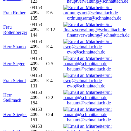
123
hauptverwaltung@schnaittach.de
09153
Frau Rother
409-
E 6
135
ordnungsamt@schnaittach.de
09153
Frau
409-
E 12
Rottenberger
144
finanzverwaltung@schnaittach.de
09153
Herr Shamo
409-
E 4
132
ewo@schnaittach.de
09153
Herr Steger
409-
O 5
150
bauamt@schnaittach.de
09153
Frau Steindl
409-
E 4
131
ewo@schnaittach.de
09153
Herr
409-
O 2
Stellmach
154
bauamt@schnaittach.de
09153
Herr Stiegler
409-
O 4
151
bauamt@schnaittach.de
09153