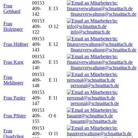
09153
Frau
409-
E 13
Gebhard
142
finanzverwaltung@schnaittach.de
09153
Frau
409-
O 12
Holzinger
122
info@schnaittach.de
09153
Frau Hüßner
409-
E 12
143
finanzverwaltung@schnaittach.de
09153
Frau Karg
409-
E 15
140
finanzverwaltung@schnaittach.de
09153
Frau
409-
E 11
Mehlinger
148
personal@schnaittach.de
09153
Frau Pasler
409-
E 11
147
personal@schnaittach.de
09153
Frau Pfister
409-
O 6
155
bauamt@schnaittach.de
09153
Frau
409-
O 11
Quadvlieg