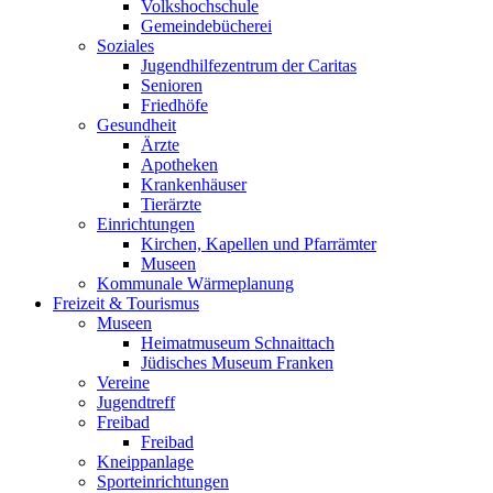
Volkshochschule
Gemeindebücherei
Soziales
Jugendhilfezentrum der Caritas
Senioren
Friedhöfe
Gesundheit
Ärzte
Apotheken
Krankenhäuser
Tierärzte
Einrichtungen
Kirchen, Kapellen und Pfarrämter
Museen
Kommunale Wärmeplanung
Freizeit & Tourismus
Museen
Heimatmuseum Schnaittach
Jüdisches Museum Franken
Vereine
Jugendtreff
Freibad
Freibad
Kneippanlage
Sporteinrichtungen