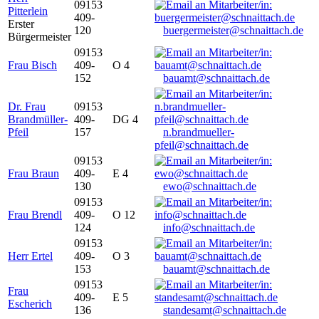
09153
Pitterlein
409-
Erster
120
buergermeister@schnaittach.de
Bürgermeister
09153
Frau Bisch
409-
O 4
152
bauamt@schnaittach.de
Dr. Frau
09153
Brandmüller-
409-
DG 4
Pfeil
157
n.brandmueller-
pfeil@schnaittach.de
09153
Frau Braun
409-
E 4
130
ewo@schnaittach.de
09153
Frau Brendl
409-
O 12
124
info@schnaittach.de
09153
Herr Ertel
409-
O 3
153
bauamt@schnaittach.de
09153
Frau
409-
E 5
Escherich
136
standesamt@schnaittach.de