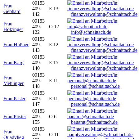
09153
Frau
409-
E 13
Gebhard
142
finanzverwaltung@schnaittach.de
09153
Frau
409-
O 12
Holzinger
122
info@schnaittach.de
09153
Frau Hüßner
409-
E 12
143
finanzverwaltung@schnaittach.de
09153
Frau Karg
409-
E 15
140
finanzverwaltung@schnaittach.de
09153
Frau
409-
E 11
Mehlinger
148
personal@schnaittach.de
09153
Frau Pasler
409-
E 11
147
personal@schnaittach.de
09153
Frau Pfister
409-
O 6
155
bauamt@schnaittach.de
09153
Frau
409-
O 11
Quadvlieg