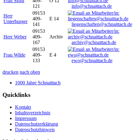
Frau Stöhr
409-
O 12
121
info@schnaittach.de
09153
Herr
409-
E 14
Unterburger
141
liegenschaften@schnaittach.de
09153
Herr Weber
409-
Archiv
167
archiv@schnaittach.de
09153
Frau Wilde
409-
E 4
133
ewo@schnaittach.de
drucken
nach oben
1000 Jahre Schnaittach
Quicklinks
Kontakt
Inhaltsverzeichnis
Impressum
Datenschutzerklärung
Datenschutzhinweis