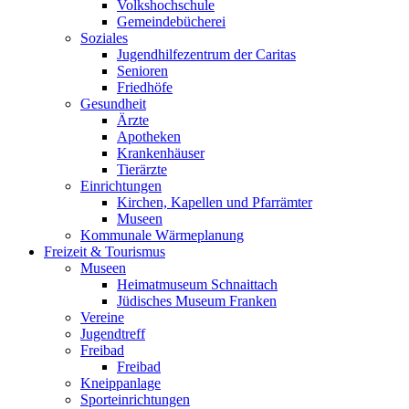
Volkshochschule
Gemeindebücherei
Soziales
Jugendhilfezentrum der Caritas
Senioren
Friedhöfe
Gesundheit
Ärzte
Apotheken
Krankenhäuser
Tierärzte
Einrichtungen
Kirchen, Kapellen und Pfarrämter
Museen
Kommunale Wärmeplanung
Freizeit & Tourismus
Museen
Heimatmuseum Schnaittach
Jüdisches Museum Franken
Vereine
Jugendtreff
Freibad
Freibad
Kneippanlage
Sporteinrichtungen