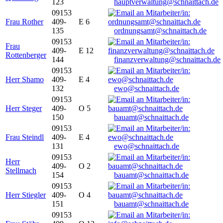
123
hauptverwaltung@schnaittach.de
09153
Frau Rother
409-
E 6
135
ordnungsamt@schnaittach.de
09153
Frau
409-
E 12
Rottenberger
144
finanzverwaltung@schnaittach.de
09153
Herr Shamo
409-
E 4
132
ewo@schnaittach.de
09153
Herr Steger
409-
O 5
150
bauamt@schnaittach.de
09153
Frau Steindl
409-
E 4
131
ewo@schnaittach.de
09153
Herr
409-
O 2
Stellmach
154
bauamt@schnaittach.de
09153
Herr Stiegler
409-
O 4
151
bauamt@schnaittach.de
09153