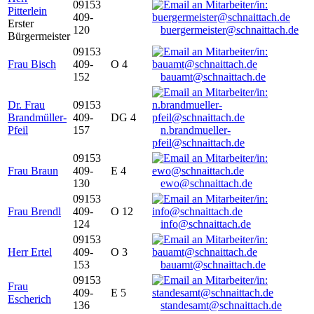
09153
Pitterlein
409-
Erster
120
buergermeister@schnaittach.de
Bürgermeister
09153
Frau Bisch
409-
O 4
152
bauamt@schnaittach.de
Dr. Frau
09153
Brandmüller-
409-
DG 4
Pfeil
157
n.brandmueller-
pfeil@schnaittach.de
09153
Frau Braun
409-
E 4
130
ewo@schnaittach.de
09153
Frau Brendl
409-
O 12
124
info@schnaittach.de
09153
Herr Ertel
409-
O 3
153
bauamt@schnaittach.de
09153
Frau
409-
E 5
Escherich
136
standesamt@schnaittach.de