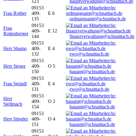
123
hauptverwaltung@schnaittach.de
09153
Frau Rother
409-
E 6
135
ordnungsamt@schnaittach.de
09153
Frau
409-
E 12
Rottenberger
144
finanzverwaltung@schnaittach.de
09153
Herr Shamo
409-
E 4
132
ewo@schnaittach.de
09153
Herr Steger
409-
O 5
150
bauamt@schnaittach.de
09153
Frau Steindl
409-
E 4
131
ewo@schnaittach.de
09153
Herr
409-
O 2
Stellmach
154
bauamt@schnaittach.de
09153
Herr Stiegler
409-
O 4
151
bauamt@schnaittach.de
09153