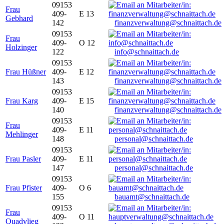
09153
Frau
409-
E 13
Gebhard
142
finanzverwaltung@schnaittach.de
09153
Frau
409-
O 12
Holzinger
122
info@schnaittach.de
09153
Frau Hüßner
409-
E 12
143
finanzverwaltung@schnaittach.de
09153
Frau Karg
409-
E 15
140
finanzverwaltung@schnaittach.de
09153
Frau
409-
E 11
Mehlinger
148
personal@schnaittach.de
09153
Frau Pasler
409-
E 11
147
personal@schnaittach.de
09153
Frau Pfister
409-
O 6
155
bauamt@schnaittach.de
09153
Frau
409-
O 11
Quadvlieg