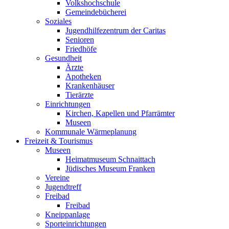
Volkshochschule
Gemeindebücherei
Soziales
Jugendhilfezentrum der Caritas
Senioren
Friedhöfe
Gesundheit
Ärzte
Apotheken
Krankenhäuser
Tierärzte
Einrichtungen
Kirchen, Kapellen und Pfarrämter
Museen
Kommunale Wärmeplanung
Freizeit & Tourismus
Museen
Heimatmuseum Schnaittach
Jüdisches Museum Franken
Vereine
Jugendtreff
Freibad
Freibad
Kneippanlage
Sporteinrichtungen