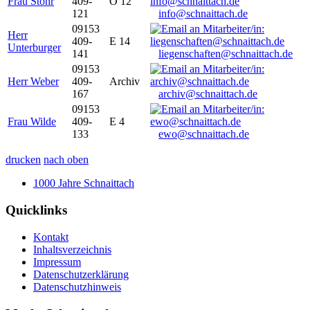
Frau Stöhr
409-
O 12
121
info@schnaittach.de
09153
Herr
409-
E 14
Unterburger
141
liegenschaften@schnaittach.de
09153
Herr Weber
409-
Archiv
167
archiv@schnaittach.de
09153
Frau Wilde
409-
E 4
133
ewo@schnaittach.de
drucken
nach oben
1000 Jahre Schnaittach
Quicklinks
Kontakt
Inhaltsverzeichnis
Impressum
Datenschutzerklärung
Datenschutzhinweis