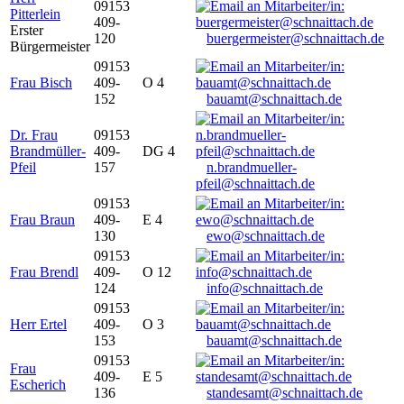
09153
Pitterlein
409-
Erster
120
buergermeister@schnaittach.de
Bürgermeister
09153
Frau Bisch
409-
O 4
152
bauamt@schnaittach.de
Dr. Frau
09153
Brandmüller-
409-
DG 4
Pfeil
157
n.brandmueller-
pfeil@schnaittach.de
09153
Frau Braun
409-
E 4
130
ewo@schnaittach.de
09153
Frau Brendl
409-
O 12
124
info@schnaittach.de
09153
Herr Ertel
409-
O 3
153
bauamt@schnaittach.de
09153
Frau
409-
E 5
Escherich
136
standesamt@schnaittach.de