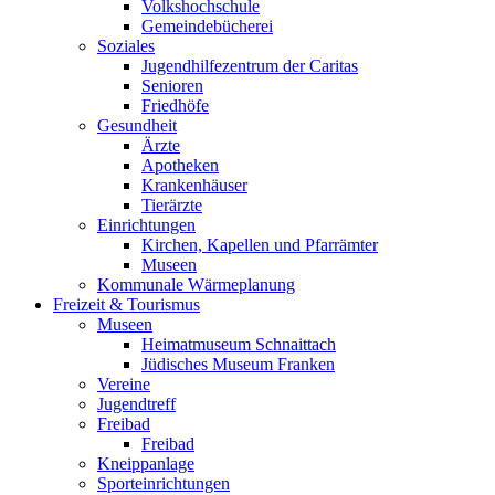
Volkshochschule
Gemeindebücherei
Soziales
Jugendhilfezentrum der Caritas
Senioren
Friedhöfe
Gesundheit
Ärzte
Apotheken
Krankenhäuser
Tierärzte
Einrichtungen
Kirchen, Kapellen und Pfarrämter
Museen
Kommunale Wärmeplanung
Freizeit & Tourismus
Museen
Heimatmuseum Schnaittach
Jüdisches Museum Franken
Vereine
Jugendtreff
Freibad
Freibad
Kneippanlage
Sporteinrichtungen