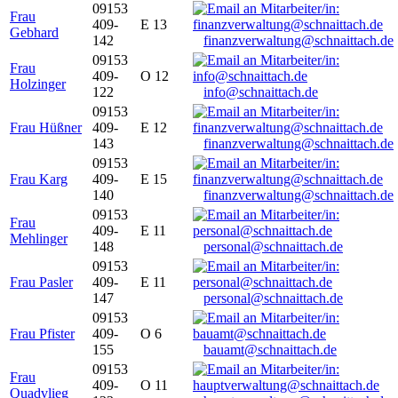
09153
Frau
409-
E 13
Gebhard
142
finanzverwaltung@schnaittach.de
09153
Frau
409-
O 12
Holzinger
122
info@schnaittach.de
09153
Frau Hüßner
409-
E 12
143
finanzverwaltung@schnaittach.de
09153
Frau Karg
409-
E 15
140
finanzverwaltung@schnaittach.de
09153
Frau
409-
E 11
Mehlinger
148
personal@schnaittach.de
09153
Frau Pasler
409-
E 11
147
personal@schnaittach.de
09153
Frau Pfister
409-
O 6
155
bauamt@schnaittach.de
09153
Frau
409-
O 11
Quadvlieg