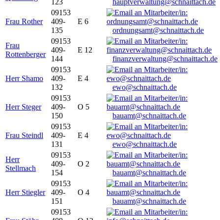
123
hauptverwaltung@schnaittach.de
09153
Frau Rother
409-
E 6
135
ordnungsamt@schnaittach.de
09153
Frau
409-
E 12
Rottenberger
144
finanzverwaltung@schnaittach.de
09153
Herr Shamo
409-
E 4
132
ewo@schnaittach.de
09153
Herr Steger
409-
O 5
150
bauamt@schnaittach.de
09153
Frau Steindl
409-
E 4
131
ewo@schnaittach.de
09153
Herr
409-
O 2
Stellmach
154
bauamt@schnaittach.de
09153
Herr Stiegler
409-
O 4
151
bauamt@schnaittach.de
09153