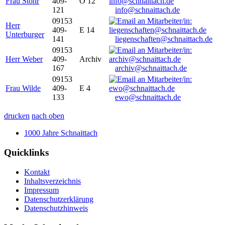
Frau Stöhr
409-
O 12
121
info@schnaittach.de
09153
Herr
409-
E 14
Unterburger
141
liegenschaften@schnaittach.de
09153
Herr Weber
409-
Archiv
167
archiv@schnaittach.de
09153
Frau Wilde
409-
E 4
133
ewo@schnaittach.de
drucken
nach oben
1000 Jahre Schnaittach
Quicklinks
Kontakt
Inhaltsverzeichnis
Impressum
Datenschutzerklärung
Datenschutzhinweis