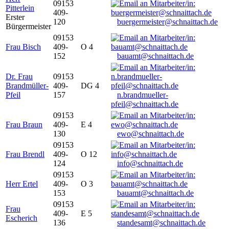
09153
Pitterlein
409-
Erster
120
buergermeister@schnaittach.de
Bürgermeister
09153
Frau Bisch
409-
O 4
152
bauamt@schnaittach.de
Dr. Frau
09153
Brandmüller-
409-
DG 4
Pfeil
157
n.brandmueller-
pfeil@schnaittach.de
09153
Frau Braun
409-
E 4
130
ewo@schnaittach.de
09153
Frau Brendl
409-
O 12
124
info@schnaittach.de
09153
Herr Ertel
409-
O 3
153
bauamt@schnaittach.de
09153
Frau
409-
E 5
Escherich
136
standesamt@schnaittach.de