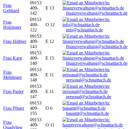
09153
Frau
409-
E 13
Gebhard
142
finanzverwaltung@schnaittach.de
09153
Frau
409-
O 12
Holzinger
122
info@schnaittach.de
09153
Frau Hüßner
409-
E 12
143
finanzverwaltung@schnaittach.de
09153
Frau Karg
409-
E 15
140
finanzverwaltung@schnaittach.de
09153
Frau
409-
E 11
Mehlinger
148
personal@schnaittach.de
09153
Frau Pasler
409-
E 11
147
personal@schnaittach.de
09153
Frau Pfister
409-
O 6
155
bauamt@schnaittach.de
09153
Frau
409-
O 11
Quadvlieg