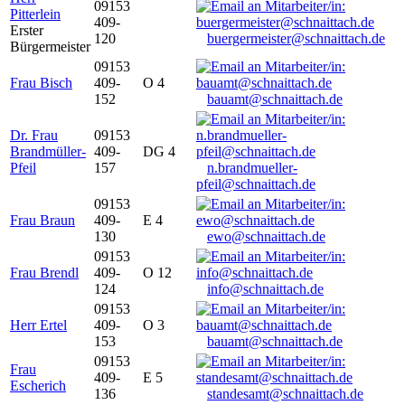
09153
Pitterlein
409-
Erster
120
buergermeister@schnaittach.de
Bürgermeister
09153
Frau Bisch
409-
O 4
152
bauamt@schnaittach.de
Dr. Frau
09153
Brandmüller-
409-
DG 4
Pfeil
157
n.brandmueller-
pfeil@schnaittach.de
09153
Frau Braun
409-
E 4
130
ewo@schnaittach.de
09153
Frau Brendl
409-
O 12
124
info@schnaittach.de
09153
Herr Ertel
409-
O 3
153
bauamt@schnaittach.de
09153
Frau
409-
E 5
Escherich
136
standesamt@schnaittach.de