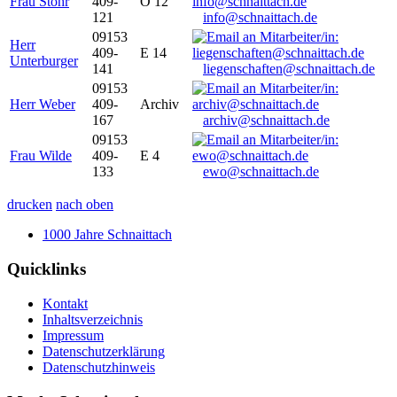
Frau Stöhr
409-
O 12
121
info@schnaittach.de
09153
Herr
409-
E 14
Unterburger
141
liegenschaften@schnaittach.de
09153
Herr Weber
409-
Archiv
167
archiv@schnaittach.de
09153
Frau Wilde
409-
E 4
133
ewo@schnaittach.de
drucken
nach oben
1000 Jahre Schnaittach
Quicklinks
Kontakt
Inhaltsverzeichnis
Impressum
Datenschutzerklärung
Datenschutzhinweis