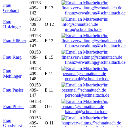
09153
Frau
409-
E 13
Gebhard
142
finanzverwaltung@schnaittach.de
09153
Frau
409-
O 12
Holzinger
122
info@schnaittach.de
09153
Frau Hüßner
409-
E 12
143
finanzverwaltung@schnaittach.de
09153
Frau Karg
409-
E 15
140
finanzverwaltung@schnaittach.de
09153
Frau
409-
E 11
Mehlinger
148
personal@schnaittach.de
09153
Frau Pasler
409-
E 11
147
personal@schnaittach.de
09153
Frau Pfister
409-
O 6
155
bauamt@schnaittach.de
09153
Frau
409-
O 11
Quadvlieg