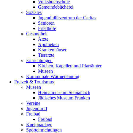
Volkshochschule
Gemeindebücherei
Soziales
Jugendhilfezentrum der Caritas
Senioren
Friedhöfe
Gesundheit
Ärzte
Apotheken
Krankenhäuser
Tierärzte
Einrichtungen
Kirchen, Kapellen und Pfarrämter
Museen
Kommunale Wärmeplanung
Freizeit & Tourismus
Museen
Heimatmuseum Schnaittach
Jüdisches Museum Franken
Vereine
Jugendtreff
Freibad
Freibad
Kneippanlage
Sporteinrichtungen