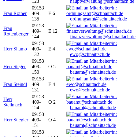
123
hauptverwaltung@schnaittach.de
09153
Frau Rother
409-
E 6
135
ordnungsamt@schnaittach.de
09153
Frau
409-
E 12
Rottenberger
144
finanzverwaltung@schnaittach.de
09153
Herr Shamo
409-
E 4
132
ewo@schnaittach.de
09153
Herr Steger
409-
O 5
150
bauamt@schnaittach.de
09153
Frau Steindl
409-
E 4
131
ewo@schnaittach.de
09153
Herr
409-
O 2
Stellmach
154
bauamt@schnaittach.de
09153
Herr Stiegler
409-
O 4
151
bauamt@schnaittach.de
09153