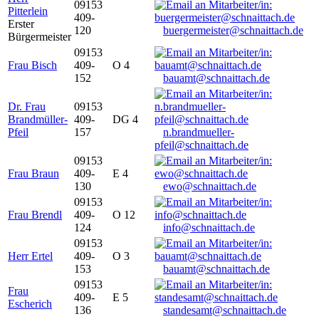
09153
Pitterlein
409-
Erster
120
buergermeister@schnaittach.de
Bürgermeister
09153
Frau Bisch
409-
O 4
152
bauamt@schnaittach.de
Dr. Frau
09153
Brandmüller-
409-
DG 4
Pfeil
157
n.brandmueller-
pfeil@schnaittach.de
09153
Frau Braun
409-
E 4
130
ewo@schnaittach.de
09153
Frau Brendl
409-
O 12
124
info@schnaittach.de
09153
Herr Ertel
409-
O 3
153
bauamt@schnaittach.de
09153
Frau
409-
E 5
Escherich
136
standesamt@schnaittach.de