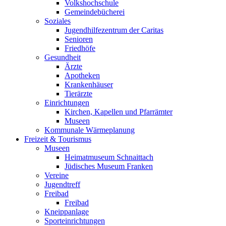
Volkshochschule
Gemeindebücherei
Soziales
Jugendhilfezentrum der Caritas
Senioren
Friedhöfe
Gesundheit
Ärzte
Apotheken
Krankenhäuser
Tierärzte
Einrichtungen
Kirchen, Kapellen und Pfarrämter
Museen
Kommunale Wärmeplanung
Freizeit & Tourismus
Museen
Heimatmuseum Schnaittach
Jüdisches Museum Franken
Vereine
Jugendtreff
Freibad
Freibad
Kneippanlage
Sporteinrichtungen