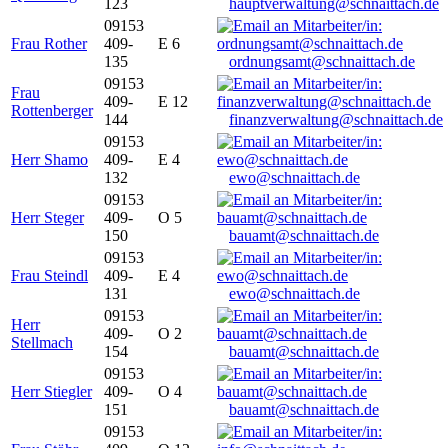
123
hauptverwaltung@schnaittach.de
09153
Frau Rother
409-
E 6
135
ordnungsamt@schnaittach.de
09153
Frau
409-
E 12
Rottenberger
144
finanzverwaltung@schnaittach.de
09153
Herr Shamo
409-
E 4
132
ewo@schnaittach.de
09153
Herr Steger
409-
O 5
150
bauamt@schnaittach.de
09153
Frau Steindl
409-
E 4
131
ewo@schnaittach.de
09153
Herr
409-
O 2
Stellmach
154
bauamt@schnaittach.de
09153
Herr Stiegler
409-
O 4
151
bauamt@schnaittach.de
09153