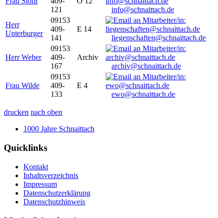
Frau Stöhr
409-
O 12
121
info@schnaittach.de
09153
Herr
409-
E 14
Unterburger
141
liegenschaften@schnaittach.de
09153
Herr Weber
409-
Archiv
167
archiv@schnaittach.de
09153
Frau Wilde
409-
E 4
133
ewo@schnaittach.de
drucken
nach oben
1000 Jahre Schnaittach
Quicklinks
Kontakt
Inhaltsverzeichnis
Impressum
Datenschutzerklärung
Datenschutzhinweis