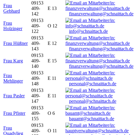
09153
Frau
409-
E 13
Gebhard
142
finanzverwaltung@schnaittach.de
09153
Frau
409-
O 12
Holzinger
122
info@schnaittach.de
09153
Frau Hüßner
409-
E 12
143
finanzverwaltung@schnaittach.de
09153
Frau Karg
409-
E 15
140
finanzverwaltung@schnaittach.de
09153
Frau
409-
E 11
Mehlinger
148
personal@schnaittach.de
09153
Frau Pasler
409-
E 11
147
personal@schnaittach.de
09153
Frau Pfister
409-
O 6
155
bauamt@schnaittach.de
09153
Frau
409-
O 11
Quadvlieg