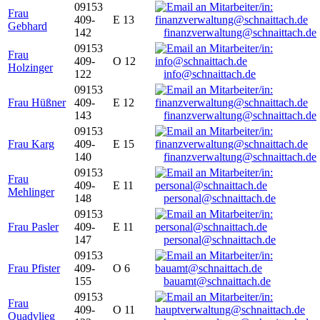
09153
Frau
409-
E 13
Gebhard
142
finanzverwaltung@schnaittach.de
09153
Frau
409-
O 12
Holzinger
122
info@schnaittach.de
09153
Frau Hüßner
409-
E 12
143
finanzverwaltung@schnaittach.de
09153
Frau Karg
409-
E 15
140
finanzverwaltung@schnaittach.de
09153
Frau
409-
E 11
Mehlinger
148
personal@schnaittach.de
09153
Frau Pasler
409-
E 11
147
personal@schnaittach.de
09153
Frau Pfister
409-
O 6
155
bauamt@schnaittach.de
09153
Frau
409-
O 11
Quadvlieg