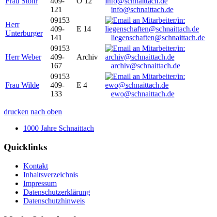
Frau Stöhr
409-
O 12
121
info@schnaittach.de
09153
Herr
409-
E 14
Unterburger
141
liegenschaften@schnaittach.de
09153
Herr Weber
409-
Archiv
167
archiv@schnaittach.de
09153
Frau Wilde
409-
E 4
133
ewo@schnaittach.de
drucken
nach oben
1000 Jahre Schnaittach
Quicklinks
Kontakt
Inhaltsverzeichnis
Impressum
Datenschutzerklärung
Datenschutzhinweis