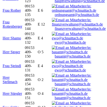
123
hauptverwaltung@schnaittach.de
09153
Frau Rother
409-
E 6
135
ordnungsamt@schnaittach.de
09153
Frau
409-
E 12
Rottenberger
144
finanzverwaltung@schnaittach.de
09153
Herr Shamo
409-
E 4
132
ewo@schnaittach.de
09153
Herr Steger
409-
O 5
150
bauamt@schnaittach.de
09153
Frau Steindl
409-
E 4
131
ewo@schnaittach.de
09153
Herr
409-
O 2
Stellmach
154
bauamt@schnaittach.de
09153
Herr Stiegler
409-
O 4
151
bauamt@schnaittach.de
09153