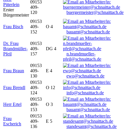
09153
Pitterlein
409-
Erster
120
buergermeister@schnaittach.de
Bürgermeister
09153
Frau Bisch
409-
O 4
152
bauamt@schnaittach.de
Dr. Frau
09153
Brandmüller-
409-
DG 4
Pfeil
157
n.brandmueller-
pfeil@schnaittach.de
09153
Frau Braun
409-
E 4
130
ewo@schnaittach.de
09153
Frau Brendl
409-
O 12
124
info@schnaittach.de
09153
Herr Ertel
409-
O 3
153
bauamt@schnaittach.de
09153
Frau
409-
E 5
Escherich
136
standesamt@schnaittach.de