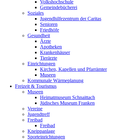
Volkshochschule
Gemeindebücherei
Soziales
Jugendhilfezentrum der Caritas
Senioren
Friedhöfe
Gesundheit
Ärzte
Apotheken
Krankenhäuser
Tierärzte
Einrichtungen
Kirchen, Kapellen und Pfarrämter
Museen
Kommunale Wärmeplanung
Freizeit & Tourismus
Museen
Heimatmuseum Schnaittach
Jüdisches Museum Franken
Vereine
Jugendtreff
Freibad
Freibad
Kneippanlage
Sporteinrichtungen