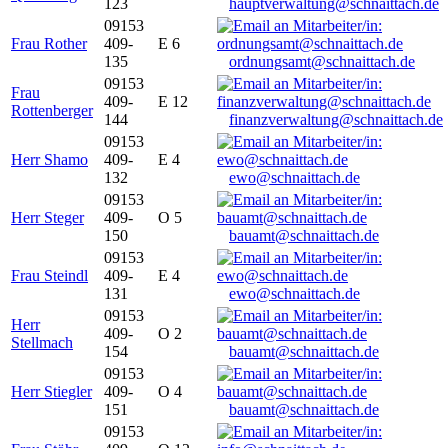
123
hauptverwaltung@schnaittach.de
09153
Frau Rother
409-
E 6
135
ordnungsamt@schnaittach.de
09153
Frau
409-
E 12
Rottenberger
144
finanzverwaltung@schnaittach.de
09153
Herr Shamo
409-
E 4
132
ewo@schnaittach.de
09153
Herr Steger
409-
O 5
150
bauamt@schnaittach.de
09153
Frau Steindl
409-
E 4
131
ewo@schnaittach.de
09153
Herr
409-
O 2
Stellmach
154
bauamt@schnaittach.de
09153
Herr Stiegler
409-
O 4
151
bauamt@schnaittach.de
09153