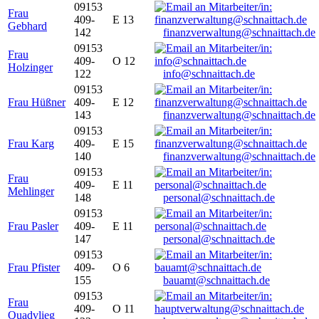
09153
Frau
409-
E 13
Gebhard
142
finanzverwaltung@schnaittach.de
09153
Frau
409-
O 12
Holzinger
122
info@schnaittach.de
09153
Frau Hüßner
409-
E 12
143
finanzverwaltung@schnaittach.de
09153
Frau Karg
409-
E 15
140
finanzverwaltung@schnaittach.de
09153
Frau
409-
E 11
Mehlinger
148
personal@schnaittach.de
09153
Frau Pasler
409-
E 11
147
personal@schnaittach.de
09153
Frau Pfister
409-
O 6
155
bauamt@schnaittach.de
09153
Frau
409-
O 11
Quadvlieg