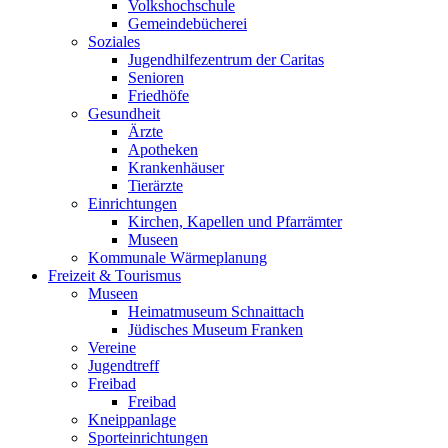
Volkshochschule
Gemeindebücherei
Soziales
Jugendhilfezentrum der Caritas
Senioren
Friedhöfe
Gesundheit
Ärzte
Apotheken
Krankenhäuser
Tierärzte
Einrichtungen
Kirchen, Kapellen und Pfarrämter
Museen
Kommunale Wärmeplanung
Freizeit & Tourismus
Museen
Heimatmuseum Schnaittach
Jüdisches Museum Franken
Vereine
Jugendtreff
Freibad
Freibad
Kneippanlage
Sporteinrichtungen