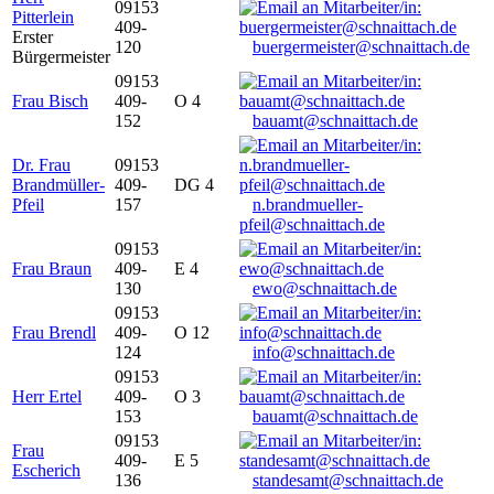
09153
Pitterlein
409-
Erster
120
buergermeister@schnaittach.de
Bürgermeister
09153
Frau Bisch
409-
O 4
152
bauamt@schnaittach.de
Dr. Frau
09153
Brandmüller-
409-
DG 4
Pfeil
157
n.brandmueller-
pfeil@schnaittach.de
09153
Frau Braun
409-
E 4
130
ewo@schnaittach.de
09153
Frau Brendl
409-
O 12
124
info@schnaittach.de
09153
Herr Ertel
409-
O 3
153
bauamt@schnaittach.de
09153
Frau
409-
E 5
Escherich
136
standesamt@schnaittach.de