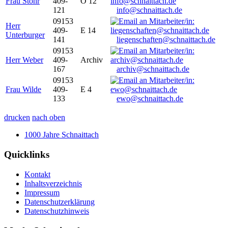
Frau Stöhr
409-
O 12
121
info@schnaittach.de
09153
Herr
409-
E 14
Unterburger
141
liegenschaften@schnaittach.de
09153
Herr Weber
409-
Archiv
167
archiv@schnaittach.de
09153
Frau Wilde
409-
E 4
133
ewo@schnaittach.de
drucken
nach oben
1000 Jahre Schnaittach
Quicklinks
Kontakt
Inhaltsverzeichnis
Impressum
Datenschutzerklärung
Datenschutzhinweis