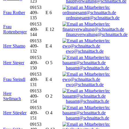
123
hauptverwaltung@schnaittach.de
09153
Frau Rother
409-
E 6
135
ordnungsamt@schnaittach.de
09153
Frau
409-
E 12
Rottenberger
144
finanzverwaltung@schnaittach.de
09153
Herr Shamo
409-
E 4
132
ewo@schnaittach.de
09153
Herr Steger
409-
O 5
150
bauamt@schnaittach.de
09153
Frau Steindl
409-
E 4
131
ewo@schnaittach.de
09153
Herr
409-
O 2
Stellmach
154
bauamt@schnaittach.de
09153
Herr Stiegler
409-
O 4
151
bauamt@schnaittach.de
09153