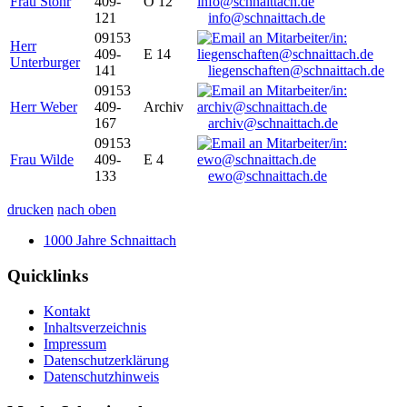
Frau Stöhr
409-
O 12
121
info@schnaittach.de
09153
Herr
409-
E 14
Unterburger
141
liegenschaften@schnaittach.de
09153
Herr Weber
409-
Archiv
167
archiv@schnaittach.de
09153
Frau Wilde
409-
E 4
133
ewo@schnaittach.de
drucken
nach oben
1000 Jahre Schnaittach
Quicklinks
Kontakt
Inhaltsverzeichnis
Impressum
Datenschutzerklärung
Datenschutzhinweis