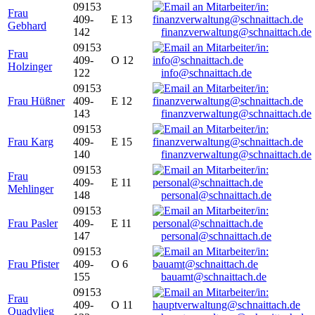
09153
Frau
409-
E 13
Gebhard
142
finanzverwaltung@schnaittach.de
09153
Frau
409-
O 12
Holzinger
122
info@schnaittach.de
09153
Frau Hüßner
409-
E 12
143
finanzverwaltung@schnaittach.de
09153
Frau Karg
409-
E 15
140
finanzverwaltung@schnaittach.de
09153
Frau
409-
E 11
Mehlinger
148
personal@schnaittach.de
09153
Frau Pasler
409-
E 11
147
personal@schnaittach.de
09153
Frau Pfister
409-
O 6
155
bauamt@schnaittach.de
09153
Frau
409-
O 11
Quadvlieg