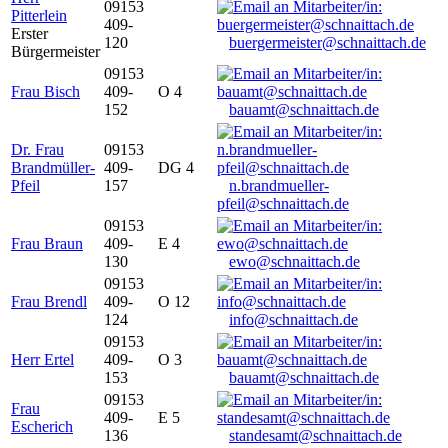
09153
Pitterlein
409-
Erster
120
buergermeister@schnaittach.de
Bürgermeister
09153
Frau Bisch
409-
O 4
152
bauamt@schnaittach.de
Dr. Frau
09153
Brandmüller-
409-
DG 4
Pfeil
157
n.brandmueller-
pfeil@schnaittach.de
09153
Frau Braun
409-
E 4
130
ewo@schnaittach.de
09153
Frau Brendl
409-
O 12
124
info@schnaittach.de
09153
Herr Ertel
409-
O 3
153
bauamt@schnaittach.de
09153
Frau
409-
E 5
Escherich
136
standesamt@schnaittach.de