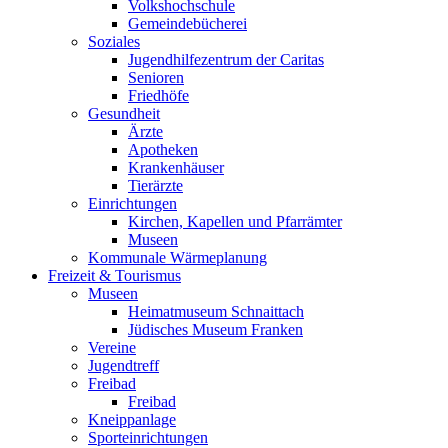
Volkshochschule
Gemeindebücherei
Soziales
Jugendhilfezentrum der Caritas
Senioren
Friedhöfe
Gesundheit
Ärzte
Apotheken
Krankenhäuser
Tierärzte
Einrichtungen
Kirchen, Kapellen und Pfarrämter
Museen
Kommunale Wärmeplanung
Freizeit & Tourismus
Museen
Heimatmuseum Schnaittach
Jüdisches Museum Franken
Vereine
Jugendtreff
Freibad
Freibad
Kneippanlage
Sporteinrichtungen