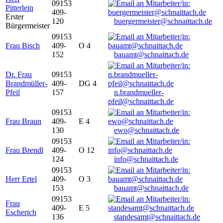
09153
Pitterlein
409-
Erster
120
buergermeister@schnaittach.de
Bürgermeister
09153
Frau Bisch
409-
O 4
152
bauamt@schnaittach.de
Dr. Frau
09153
Brandmüller-
409-
DG 4
Pfeil
157
n.brandmueller-
pfeil@schnaittach.de
09153
Frau Braun
409-
E 4
130
ewo@schnaittach.de
09153
Frau Brendl
409-
O 12
124
info@schnaittach.de
09153
Herr Ertel
409-
O 3
153
bauamt@schnaittach.de
09153
Frau
409-
E 5
Escherich
136
standesamt@schnaittach.de