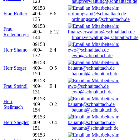
123
hauptverwaltung@schnaittach.de
09153
Frau Rother
409-
E 6
135
ordnungsamt@schnaittach.de
09153
Frau
409-
E 12
Rottenberger
144
finanzverwaltung@schnaittach.de
09153
Herr Shamo
409-
E 4
132
ewo@schnaittach.de
09153
Herr Steger
409-
O 5
150
bauamt@schnaittach.de
09153
Frau Steindl
409-
E 4
131
ewo@schnaittach.de
09153
Herr
409-
O 2
Stellmach
154
bauamt@schnaittach.de
09153
Herr Stiegler
409-
O 4
151
bauamt@schnaittach.de
09153