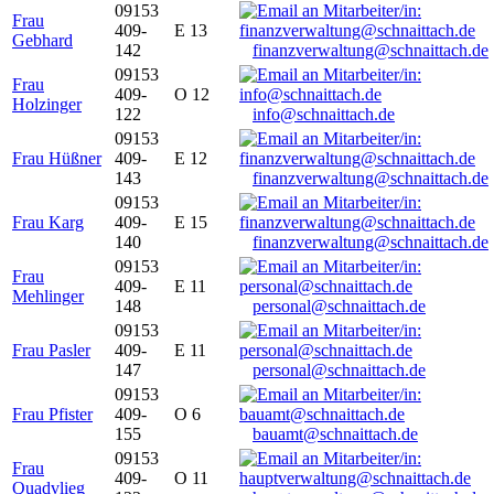
09153
Frau
409-
E 13
Gebhard
142
finanzverwaltung@schnaittach.de
09153
Frau
409-
O 12
Holzinger
122
info@schnaittach.de
09153
Frau Hüßner
409-
E 12
143
finanzverwaltung@schnaittach.de
09153
Frau Karg
409-
E 15
140
finanzverwaltung@schnaittach.de
09153
Frau
409-
E 11
Mehlinger
148
personal@schnaittach.de
09153
Frau Pasler
409-
E 11
147
personal@schnaittach.de
09153
Frau Pfister
409-
O 6
155
bauamt@schnaittach.de
09153
Frau
409-
O 11
Quadvlieg