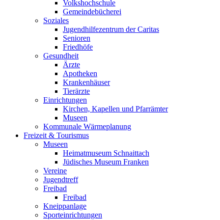
Volkshochschule
Gemeindebücherei
Soziales
Jugendhilfezentrum der Caritas
Senioren
Friedhöfe
Gesundheit
Ärzte
Apotheken
Krankenhäuser
Tierärzte
Einrichtungen
Kirchen, Kapellen und Pfarrämter
Museen
Kommunale Wärmeplanung
Freizeit & Tourismus
Museen
Heimatmuseum Schnaittach
Jüdisches Museum Franken
Vereine
Jugendtreff
Freibad
Freibad
Kneippanlage
Sporteinrichtungen