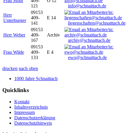
Frau Stöhr
409-
O 12
121
info@schnaittach.de
09153
Herr
409-
E 14
Unterburger
141
liegenschaften@schnaittach.de
09153
Herr Weber
409-
Archiv
167
archiv@schnaittach.de
09153
Frau Wilde
409-
E 4
133
ewo@schnaittach.de
drucken
nach oben
1000 Jahre Schnaittach
Quicklinks
Kontakt
Inhaltsverzeichnis
Impressum
Datenschutzerklärung
Datenschutzhinweis