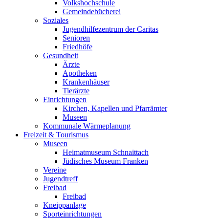
Volkshochschule
Gemeindebücherei
Soziales
Jugendhilfezentrum der Caritas
Senioren
Friedhöfe
Gesundheit
Ärzte
Apotheken
Krankenhäuser
Tierärzte
Einrichtungen
Kirchen, Kapellen und Pfarrämter
Museen
Kommunale Wärmeplanung
Freizeit & Tourismus
Museen
Heimatmuseum Schnaittach
Jüdisches Museum Franken
Vereine
Jugendtreff
Freibad
Freibad
Kneippanlage
Sporteinrichtungen