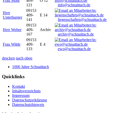
Frau Stöhr
409-
O 12
121
info@schnaittach.de
09153
Herr
409-
E 14
Unterburger
141
liegenschaften@schnaittach.de
09153
Herr Weber
409-
Archiv
167
archiv@schnaittach.de
09153
Frau Wilde
409-
E 4
133
ewo@schnaittach.de
drucken
nach oben
1000 Jahre Schnaittach
Quicklinks
Kontakt
Inhaltsverzeichnis
Impressum
Datenschutzerklärung
Datenschutzhinweis