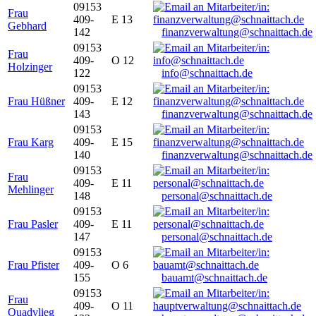
09153
Frau
409-
E 13
Gebhard
142
finanzverwaltung@schnaittach.de
09153
Frau
409-
O 12
Holzinger
122
info@schnaittach.de
09153
Frau Hüßner
409-
E 12
143
finanzverwaltung@schnaittach.de
09153
Frau Karg
409-
E 15
140
finanzverwaltung@schnaittach.de
09153
Frau
409-
E 11
Mehlinger
148
personal@schnaittach.de
09153
Frau Pasler
409-
E 11
147
personal@schnaittach.de
09153
Frau Pfister
409-
O 6
155
bauamt@schnaittach.de
09153
Frau
409-
O 11
Quadvlieg