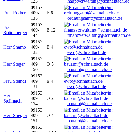
123
hauptverwaltung@schnaittach.de
09153
Frau Rother
409-
E 6
135
ordnungsamt@schnaittach.de
09153
Frau
409-
E 12
Rottenberger
144
finanzverwaltung@schnaittach.de
09153
Herr Shamo
409-
E 4
132
ewo@schnaittach.de
09153
Herr Steger
409-
O 5
150
bauamt@schnaittach.de
09153
Frau Steindl
409-
E 4
131
ewo@schnaittach.de
09153
Herr
409-
O 2
Stellmach
154
bauamt@schnaittach.de
09153
Herr Stiegler
409-
O 4
151
bauamt@schnaittach.de
09153