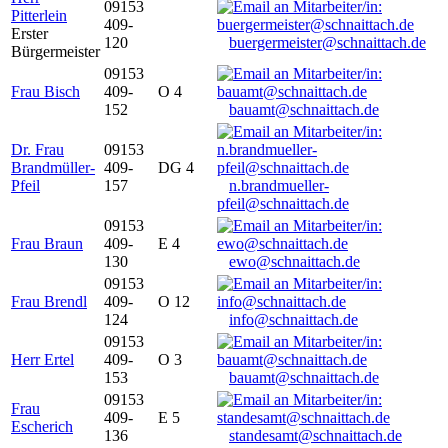
09153
Pitterlein
409-
Erster
120
buergermeister@schnaittach.de
Bürgermeister
09153
Frau Bisch
409-
O 4
152
bauamt@schnaittach.de
Dr. Frau
09153
Brandmüller-
409-
DG 4
Pfeil
157
n.brandmueller-
pfeil@schnaittach.de
09153
Frau Braun
409-
E 4
130
ewo@schnaittach.de
09153
Frau Brendl
409-
O 12
124
info@schnaittach.de
09153
Herr Ertel
409-
O 3
153
bauamt@schnaittach.de
09153
Frau
409-
E 5
Escherich
136
standesamt@schnaittach.de