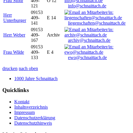
Frau Stöhr
409-
O 12
121
info@schnaittach.de
09153
Herr
409-
E 14
Unterburger
141
liegenschaften@schnaittach.de
09153
Herr Weber
409-
Archiv
167
archiv@schnaittach.de
09153
Frau Wilde
409-
E 4
133
ewo@schnaittach.de
drucken
nach oben
1000 Jahre Schnaittach
Quicklinks
Kontakt
Inhaltsverzeichnis
Impressum
Datenschutzerklärung
Datenschutzhinweis