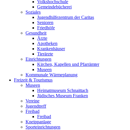
Volkshochschule
Gemeindebücherei
Soziales
Jugendhilfezentrum der Caritas
Senioren
Friedhöfe
Gesundheit
Ärzte
Apotheken
Krankenhäuser
Tierärzte
Einrichtungen
Kirchen, Kapellen und Pfarrämter
Museen
Kommunale Wärmeplanung
Freizeit & Tourismus
Museen
Heimatmuseum Schnaittach
Jüdisches Museum Franken
Vereine
Jugendtreff
Freibad
Freibad
Kneippanlage
Sporteinrichtungen