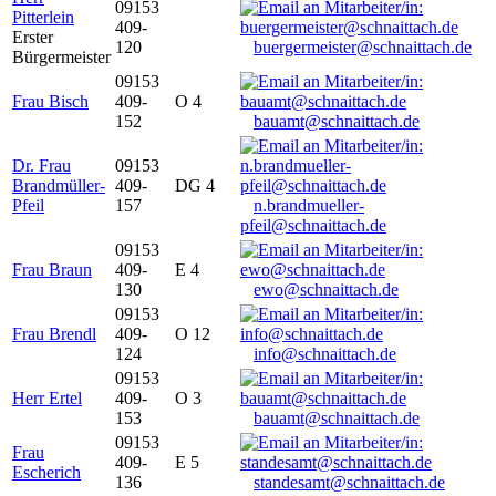
09153
Pitterlein
409-
Erster
120
buergermeister@schnaittach.de
Bürgermeister
09153
Frau Bisch
409-
O 4
152
bauamt@schnaittach.de
Dr. Frau
09153
Brandmüller-
409-
DG 4
Pfeil
157
n.brandmueller-
pfeil@schnaittach.de
09153
Frau Braun
409-
E 4
130
ewo@schnaittach.de
09153
Frau Brendl
409-
O 12
124
info@schnaittach.de
09153
Herr Ertel
409-
O 3
153
bauamt@schnaittach.de
09153
Frau
409-
E 5
Escherich
136
standesamt@schnaittach.de