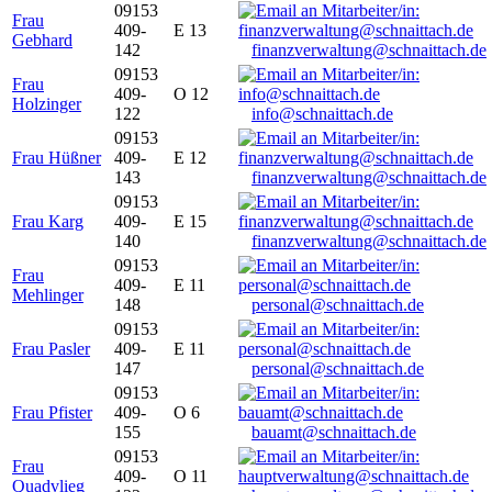
09153
Frau
409-
E 13
Gebhard
142
finanzverwaltung@schnaittach.de
09153
Frau
409-
O 12
Holzinger
122
info@schnaittach.de
09153
Frau Hüßner
409-
E 12
143
finanzverwaltung@schnaittach.de
09153
Frau Karg
409-
E 15
140
finanzverwaltung@schnaittach.de
09153
Frau
409-
E 11
Mehlinger
148
personal@schnaittach.de
09153
Frau Pasler
409-
E 11
147
personal@schnaittach.de
09153
Frau Pfister
409-
O 6
155
bauamt@schnaittach.de
09153
Frau
409-
O 11
Quadvlieg