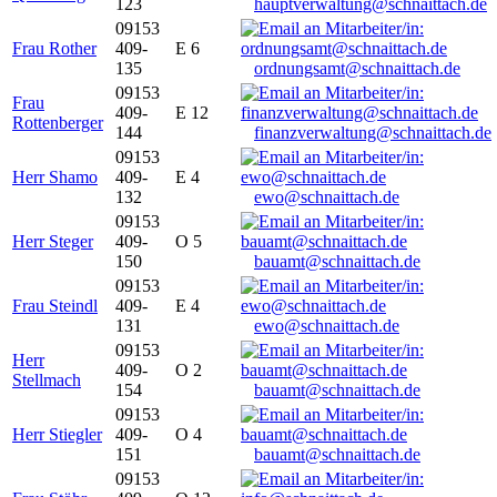
123
hauptverwaltung@schnaittach.de
09153
Frau Rother
409-
E 6
135
ordnungsamt@schnaittach.de
09153
Frau
409-
E 12
Rottenberger
144
finanzverwaltung@schnaittach.de
09153
Herr Shamo
409-
E 4
132
ewo@schnaittach.de
09153
Herr Steger
409-
O 5
150
bauamt@schnaittach.de
09153
Frau Steindl
409-
E 4
131
ewo@schnaittach.de
09153
Herr
409-
O 2
Stellmach
154
bauamt@schnaittach.de
09153
Herr Stiegler
409-
O 4
151
bauamt@schnaittach.de
09153