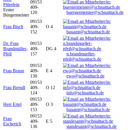
09153
Pitterlein
409-
Erster
120
buergermeister@schnaittach.de
Bürgermeister
09153
Frau Bisch
409-
O 4
152
bauamt@schnaittach.de
Dr. Frau
09153
Brandmüller-
409-
DG 4
Pfeil
157
n.brandmueller-
pfeil@schnaittach.de
09153
Frau Braun
409-
E 4
130
ewo@schnaittach.de
09153
Frau Brendl
409-
O 12
124
info@schnaittach.de
09153
Herr Ertel
409-
O 3
153
bauamt@schnaittach.de
09153
Frau
409-
E 5
Escherich
136
standesamt@schnaittach.de