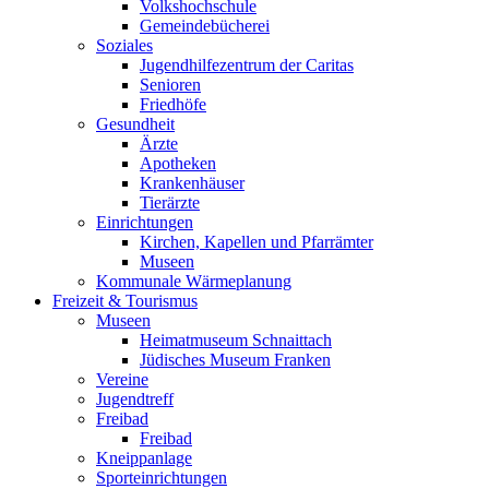
Volkshochschule
Gemeindebücherei
Soziales
Jugendhilfezentrum der Caritas
Senioren
Friedhöfe
Gesundheit
Ärzte
Apotheken
Krankenhäuser
Tierärzte
Einrichtungen
Kirchen, Kapellen und Pfarrämter
Museen
Kommunale Wärmeplanung
Freizeit & Tourismus
Museen
Heimatmuseum Schnaittach
Jüdisches Museum Franken
Vereine
Jugendtreff
Freibad
Freibad
Kneippanlage
Sporteinrichtungen