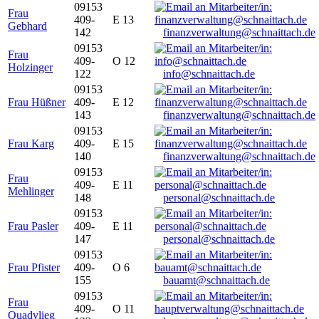
09153
Frau
409-
E 13
Gebhard
142
finanzverwaltung@schnaittach.de
09153
Frau
409-
O 12
Holzinger
122
info@schnaittach.de
09153
Frau Hüßner
409-
E 12
143
finanzverwaltung@schnaittach.de
09153
Frau Karg
409-
E 15
140
finanzverwaltung@schnaittach.de
09153
Frau
409-
E 11
Mehlinger
148
personal@schnaittach.de
09153
Frau Pasler
409-
E 11
147
personal@schnaittach.de
09153
Frau Pfister
409-
O 6
155
bauamt@schnaittach.de
09153
Frau
409-
O 11
Quadvlieg