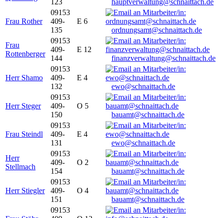
123
hauptverwaltung@schnaittach.de
09153
Frau Rother
409-
E 6
135
ordnungsamt@schnaittach.de
09153
Frau
409-
E 12
Rottenberger
144
finanzverwaltung@schnaittach.de
09153
Herr Shamo
409-
E 4
132
ewo@schnaittach.de
09153
Herr Steger
409-
O 5
150
bauamt@schnaittach.de
09153
Frau Steindl
409-
E 4
131
ewo@schnaittach.de
09153
Herr
409-
O 2
Stellmach
154
bauamt@schnaittach.de
09153
Herr Stiegler
409-
O 4
151
bauamt@schnaittach.de
09153