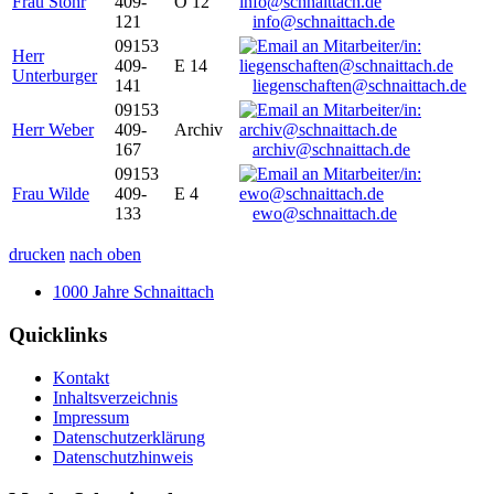
Frau Stöhr
409-
O 12
121
info@schnaittach.de
09153
Herr
409-
E 14
Unterburger
141
liegenschaften@schnaittach.de
09153
Herr Weber
409-
Archiv
167
archiv@schnaittach.de
09153
Frau Wilde
409-
E 4
133
ewo@schnaittach.de
drucken
nach oben
1000 Jahre Schnaittach
Quicklinks
Kontakt
Inhaltsverzeichnis
Impressum
Datenschutzerklärung
Datenschutzhinweis