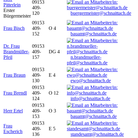
09153
Pitterlein
409-
Erster
120
buergermeister@schnaittach.de
Bürgermeister
09153
Frau Bisch
409-
O 4
152
bauamt@schnaittach.de
Dr. Frau
09153
Brandmüller-
409-
DG 4
Pfeil
157
n.brandmueller-
pfeil@schnaittach.de
09153
Frau Braun
409-
E 4
130
ewo@schnaittach.de
09153
Frau Brendl
409-
O 12
124
info@schnaittach.de
09153
Herr Ertel
409-
O 3
153
bauamt@schnaittach.de
09153
Frau
409-
E 5
Escherich
136
standesamt@schnaittach.de