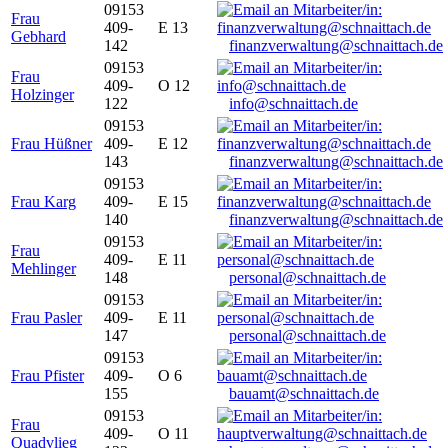
09153
Frau
409-
E 13
Gebhard
142
finanzverwaltung@schnaittach.de
09153
Frau
409-
O 12
Holzinger
122
info@schnaittach.de
09153
Frau Hüßner
409-
E 12
143
finanzverwaltung@schnaittach.de
09153
Frau Karg
409-
E 15
140
finanzverwaltung@schnaittach.de
09153
Frau
409-
E 11
Mehlinger
148
personal@schnaittach.de
09153
Frau Pasler
409-
E 11
147
personal@schnaittach.de
09153
Frau Pfister
409-
O 6
155
bauamt@schnaittach.de
09153
Frau
409-
O 11
Quadvlieg