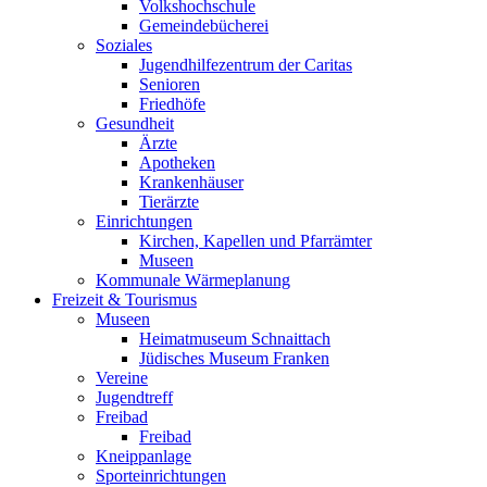
Volkshochschule
Gemeindebücherei
Soziales
Jugendhilfezentrum der Caritas
Senioren
Friedhöfe
Gesundheit
Ärzte
Apotheken
Krankenhäuser
Tierärzte
Einrichtungen
Kirchen, Kapellen und Pfarrämter
Museen
Kommunale Wärmeplanung
Freizeit & Tourismus
Museen
Heimatmuseum Schnaittach
Jüdisches Museum Franken
Vereine
Jugendtreff
Freibad
Freibad
Kneippanlage
Sporteinrichtungen