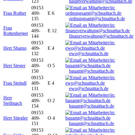
123
hauptverwaltung@schnaittach.de
09153
Frau Rother
409-
E 6
135
ordnungsamt@schnaittach.de
09153
Frau
409-
E 12
Rottenberger
144
finanzverwaltung@schnaittach.de
09153
Herr Shamo
409-
E 4
132
ewo@schnaittach.de
09153
Herr Steger
409-
O 5
150
bauamt@schnaittach.de
09153
Frau Steindl
409-
E 4
131
ewo@schnaittach.de
09153
Herr
409-
O 2
Stellmach
154
bauamt@schnaittach.de
09153
Herr Stiegler
409-
O 4
151
bauamt@schnaittach.de
09153