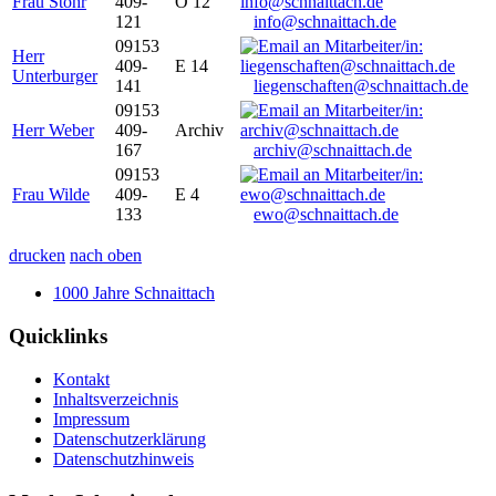
Frau Stöhr
409-
O 12
121
info@schnaittach.de
09153
Herr
409-
E 14
Unterburger
141
liegenschaften@schnaittach.de
09153
Herr Weber
409-
Archiv
167
archiv@schnaittach.de
09153
Frau Wilde
409-
E 4
133
ewo@schnaittach.de
drucken
nach oben
1000 Jahre Schnaittach
Quicklinks
Kontakt
Inhaltsverzeichnis
Impressum
Datenschutzerklärung
Datenschutzhinweis