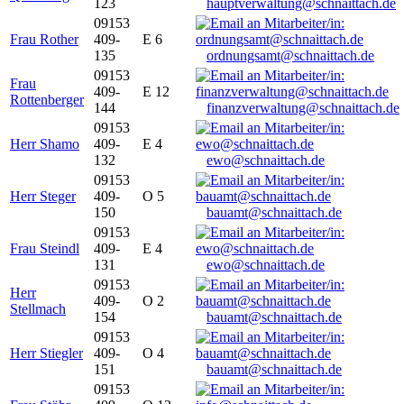
123
hauptverwaltung@schnaittach.de
09153
Frau Rother
409-
E 6
135
ordnungsamt@schnaittach.de
09153
Frau
409-
E 12
Rottenberger
144
finanzverwaltung@schnaittach.de
09153
Herr Shamo
409-
E 4
132
ewo@schnaittach.de
09153
Herr Steger
409-
O 5
150
bauamt@schnaittach.de
09153
Frau Steindl
409-
E 4
131
ewo@schnaittach.de
09153
Herr
409-
O 2
Stellmach
154
bauamt@schnaittach.de
09153
Herr Stiegler
409-
O 4
151
bauamt@schnaittach.de
09153