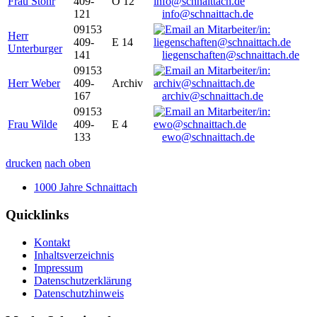
Frau Stöhr
409-
O 12
121
info@schnaittach.de
09153
Herr
409-
E 14
Unterburger
141
liegenschaften@schnaittach.de
09153
Herr Weber
409-
Archiv
167
archiv@schnaittach.de
09153
Frau Wilde
409-
E 4
133
ewo@schnaittach.de
drucken
nach oben
1000 Jahre Schnaittach
Quicklinks
Kontakt
Inhaltsverzeichnis
Impressum
Datenschutzerklärung
Datenschutzhinweis