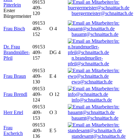
09153
Pitterlein
409-
Erster
120
buergermeister@schnaittach.de
Bürgermeister
09153
Frau Bisch
409-
O 4
152
bauamt@schnaittach.de
Dr. Frau
09153
Brandmüller-
409-
DG 4
Pfeil
157
n.brandmueller-
pfeil@schnaittach.de
09153
Frau Braun
409-
E 4
130
ewo@schnaittach.de
09153
Frau Brendl
409-
O 12
124
info@schnaittach.de
09153
Herr Ertel
409-
O 3
153
bauamt@schnaittach.de
09153
Frau
409-
E 5
Escherich
136
standesamt@schnaittach.de