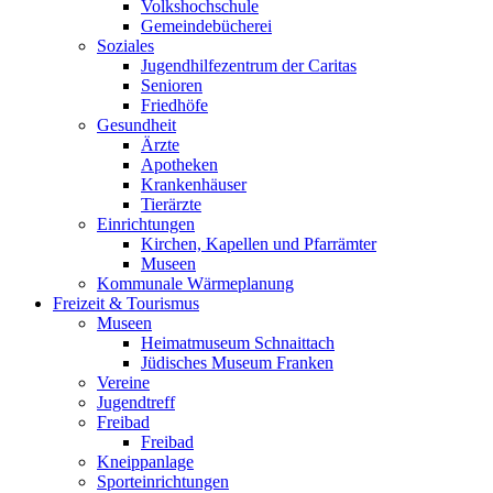
Volkshochschule
Gemeindebücherei
Soziales
Jugendhilfezentrum der Caritas
Senioren
Friedhöfe
Gesundheit
Ärzte
Apotheken
Krankenhäuser
Tierärzte
Einrichtungen
Kirchen, Kapellen und Pfarrämter
Museen
Kommunale Wärmeplanung
Freizeit & Tourismus
Museen
Heimatmuseum Schnaittach
Jüdisches Museum Franken
Vereine
Jugendtreff
Freibad
Freibad
Kneippanlage
Sporteinrichtungen