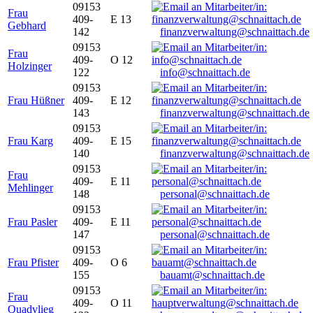
09153
Frau
409-
E 13
Gebhard
142
finanzverwaltung@schnaittach.de
09153
Frau
409-
O 12
Holzinger
122
info@schnaittach.de
09153
Frau Hüßner
409-
E 12
143
finanzverwaltung@schnaittach.de
09153
Frau Karg
409-
E 15
140
finanzverwaltung@schnaittach.de
09153
Frau
409-
E 11
Mehlinger
148
personal@schnaittach.de
09153
Frau Pasler
409-
E 11
147
personal@schnaittach.de
09153
Frau Pfister
409-
O 6
155
bauamt@schnaittach.de
09153
Frau
409-
O 11
Quadvlieg