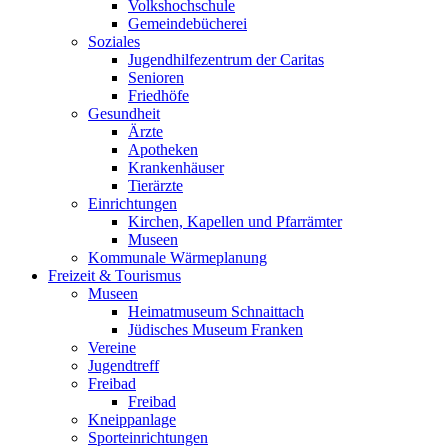
Volkshochschule
Gemeindebücherei
Soziales
Jugendhilfezentrum der Caritas
Senioren
Friedhöfe
Gesundheit
Ärzte
Apotheken
Krankenhäuser
Tierärzte
Einrichtungen
Kirchen, Kapellen und Pfarrämter
Museen
Kommunale Wärmeplanung
Freizeit & Tourismus
Museen
Heimatmuseum Schnaittach
Jüdisches Museum Franken
Vereine
Jugendtreff
Freibad
Freibad
Kneippanlage
Sporteinrichtungen