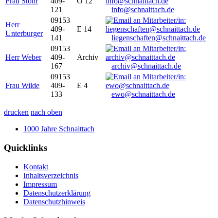
Frau Stöhr
409-
O 12
121
info@schnaittach.de
09153
Herr
409-
E 14
Unterburger
141
liegenschaften@schnaittach.de
09153
Herr Weber
409-
Archiv
167
archiv@schnaittach.de
09153
Frau Wilde
409-
E 4
133
ewo@schnaittach.de
drucken
nach oben
1000 Jahre Schnaittach
Quicklinks
Kontakt
Inhaltsverzeichnis
Impressum
Datenschutzerklärung
Datenschutzhinweis