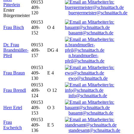
09153
Pitterlein
409-
Erster
120
buergermeister@schnaittach.de
Bürgermeister
09153
Frau Bisch
409-
O 4
152
bauamt@schnaittach.de
Dr. Frau
09153
Brandmüller-
409-
DG 4
Pfeil
157
n.brandmueller-
pfeil@schnaittach.de
09153
Frau Braun
409-
E 4
130
ewo@schnaittach.de
09153
Frau Brendl
409-
O 12
124
info@schnaittach.de
09153
Herr Ertel
409-
O 3
153
bauamt@schnaittach.de
09153
Frau
409-
E 5
Escherich
136
standesamt@schnaittach.de