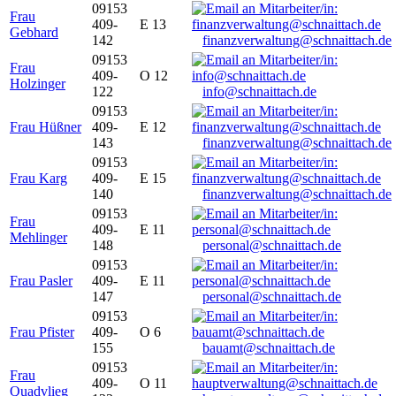
09153
Frau
409-
E 13
Gebhard
142
finanzverwaltung@schnaittach.de
09153
Frau
409-
O 12
Holzinger
122
info@schnaittach.de
09153
Frau Hüßner
409-
E 12
143
finanzverwaltung@schnaittach.de
09153
Frau Karg
409-
E 15
140
finanzverwaltung@schnaittach.de
09153
Frau
409-
E 11
Mehlinger
148
personal@schnaittach.de
09153
Frau Pasler
409-
E 11
147
personal@schnaittach.de
09153
Frau Pfister
409-
O 6
155
bauamt@schnaittach.de
09153
Frau
409-
O 11
Quadvlieg