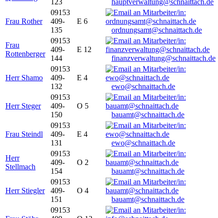
123
hauptverwaltung@schnaittach.de
09153
Frau Rother
409-
E 6
135
ordnungsamt@schnaittach.de
09153
Frau
409-
E 12
Rottenberger
144
finanzverwaltung@schnaittach.de
09153
Herr Shamo
409-
E 4
132
ewo@schnaittach.de
09153
Herr Steger
409-
O 5
150
bauamt@schnaittach.de
09153
Frau Steindl
409-
E 4
131
ewo@schnaittach.de
09153
Herr
409-
O 2
Stellmach
154
bauamt@schnaittach.de
09153
Herr Stiegler
409-
O 4
151
bauamt@schnaittach.de
09153