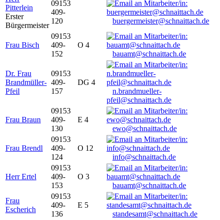
09153
Pitterlein
409-
Erster
120
buergermeister@schnaittach.de
Bürgermeister
09153
Frau Bisch
409-
O 4
152
bauamt@schnaittach.de
Dr. Frau
09153
Brandmüller-
409-
DG 4
Pfeil
157
n.brandmueller-
pfeil@schnaittach.de
09153
Frau Braun
409-
E 4
130
ewo@schnaittach.de
09153
Frau Brendl
409-
O 12
124
info@schnaittach.de
09153
Herr Ertel
409-
O 3
153
bauamt@schnaittach.de
09153
Frau
409-
E 5
Escherich
136
standesamt@schnaittach.de