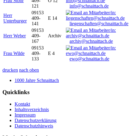
Frau Stöhr
409-
O 12
121
info@schnaittach.de
09153
Herr
409-
E 14
Unterburger
141
liegenschaften@schnaittach.de
09153
Herr Weber
409-
Archiv
167
archiv@schnaittach.de
09153
Frau Wilde
409-
E 4
133
ewo@schnaittach.de
drucken
nach oben
1000 Jahre Schnaittach
Quicklinks
Kontakt
Inhaltsverzeichnis
Impressum
Datenschutzerklärung
Datenschutzhinweis