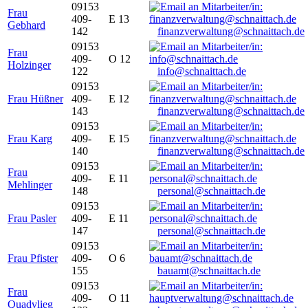
09153
Frau
409-
E 13
Gebhard
142
finanzverwaltung@schnaittach.de
09153
Frau
409-
O 12
Holzinger
122
info@schnaittach.de
09153
Frau Hüßner
409-
E 12
143
finanzverwaltung@schnaittach.de
09153
Frau Karg
409-
E 15
140
finanzverwaltung@schnaittach.de
09153
Frau
409-
E 11
Mehlinger
148
personal@schnaittach.de
09153
Frau Pasler
409-
E 11
147
personal@schnaittach.de
09153
Frau Pfister
409-
O 6
155
bauamt@schnaittach.de
09153
Frau
409-
O 11
Quadvlieg