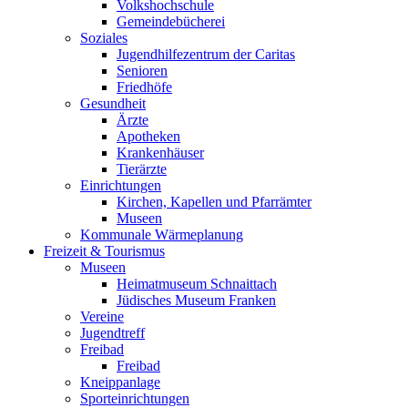
Volkshochschule
Gemeindebücherei
Soziales
Jugendhilfezentrum der Caritas
Senioren
Friedhöfe
Gesundheit
Ärzte
Apotheken
Krankenhäuser
Tierärzte
Einrichtungen
Kirchen, Kapellen und Pfarrämter
Museen
Kommunale Wärmeplanung
Freizeit & Tourismus
Museen
Heimatmuseum Schnaittach
Jüdisches Museum Franken
Vereine
Jugendtreff
Freibad
Freibad
Kneippanlage
Sporteinrichtungen