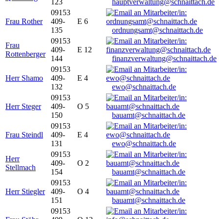
123
hauptverwaltung@schnaittach.de
09153
Frau Rother
409-
E 6
135
ordnungsamt@schnaittach.de
09153
Frau
409-
E 12
Rottenberger
144
finanzverwaltung@schnaittach.de
09153
Herr Shamo
409-
E 4
132
ewo@schnaittach.de
09153
Herr Steger
409-
O 5
150
bauamt@schnaittach.de
09153
Frau Steindl
409-
E 4
131
ewo@schnaittach.de
09153
Herr
409-
O 2
Stellmach
154
bauamt@schnaittach.de
09153
Herr Stiegler
409-
O 4
151
bauamt@schnaittach.de
09153