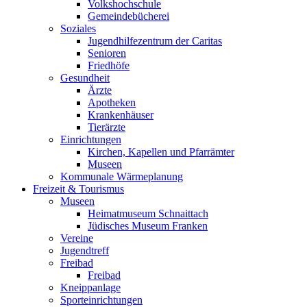
Volkshochschule
Gemeindebücherei
Soziales
Jugendhilfezentrum der Caritas
Senioren
Friedhöfe
Gesundheit
Ärzte
Apotheken
Krankenhäuser
Tierärzte
Einrichtungen
Kirchen, Kapellen und Pfarrämter
Museen
Kommunale Wärmeplanung
Freizeit & Tourismus
Museen
Heimatmuseum Schnaittach
Jüdisches Museum Franken
Vereine
Jugendtreff
Freibad
Freibad
Kneippanlage
Sporteinrichtungen