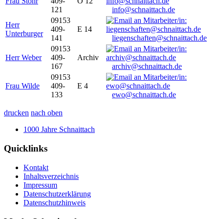
Frau Stöhr
409-
O 12
121
info@schnaittach.de
09153
Herr
409-
E 14
Unterburger
141
liegenschaften@schnaittach.de
09153
Herr Weber
409-
Archiv
167
archiv@schnaittach.de
09153
Frau Wilde
409-
E 4
133
ewo@schnaittach.de
drucken
nach oben
1000 Jahre Schnaittach
Quicklinks
Kontakt
Inhaltsverzeichnis
Impressum
Datenschutzerklärung
Datenschutzhinweis