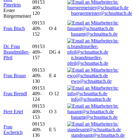
09153
Pitterlein
409-
Erster
120
buergermeister@schnaittach.de
Bürgermeister
09153
Frau Bisch
409-
O 4
152
bauamt@schnaittach.de
Dr. Frau
09153
Brandmüller-
409-
DG 4
Pfeil
157
n.brandmueller-
pfeil@schnaittach.de
09153
Frau Braun
409-
E 4
130
ewo@schnaittach.de
09153
Frau Brendl
409-
O 12
124
info@schnaittach.de
09153
Herr Ertel
409-
O 3
153
bauamt@schnaittach.de
09153
Frau
409-
E 5
Escherich
136
standesamt@schnaittach.de