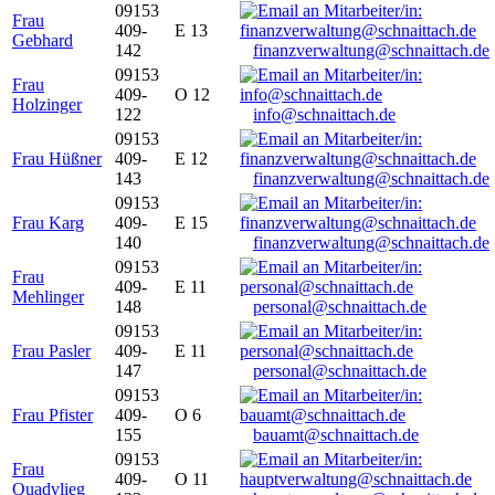
09153
Frau
409-
E 13
Gebhard
142
finanzverwaltung@schnaittach.de
09153
Frau
409-
O 12
Holzinger
122
info@schnaittach.de
09153
Frau Hüßner
409-
E 12
143
finanzverwaltung@schnaittach.de
09153
Frau Karg
409-
E 15
140
finanzverwaltung@schnaittach.de
09153
Frau
409-
E 11
Mehlinger
148
personal@schnaittach.de
09153
Frau Pasler
409-
E 11
147
personal@schnaittach.de
09153
Frau Pfister
409-
O 6
155
bauamt@schnaittach.de
09153
Frau
409-
O 11
Quadvlieg