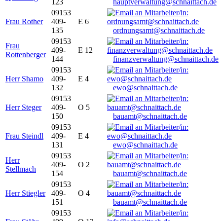
123
hauptverwaltung@schnaittach.de
09153
Frau Rother
409-
E 6
135
ordnungsamt@schnaittach.de
09153
Frau
409-
E 12
Rottenberger
144
finanzverwaltung@schnaittach.de
09153
Herr Shamo
409-
E 4
132
ewo@schnaittach.de
09153
Herr Steger
409-
O 5
150
bauamt@schnaittach.de
09153
Frau Steindl
409-
E 4
131
ewo@schnaittach.de
09153
Herr
409-
O 2
Stellmach
154
bauamt@schnaittach.de
09153
Herr Stiegler
409-
O 4
151
bauamt@schnaittach.de
09153