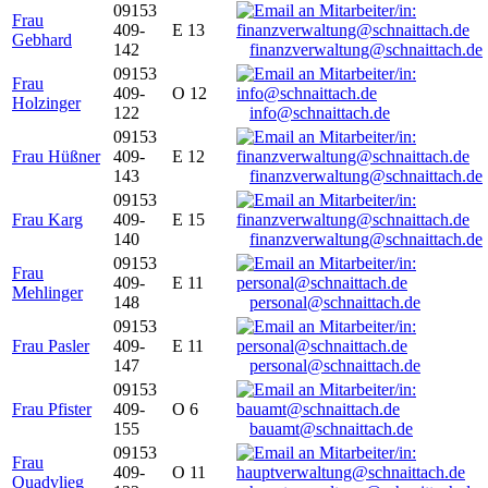
09153
Frau
409-
E 13
Gebhard
142
finanzverwaltung@schnaittach.de
09153
Frau
409-
O 12
Holzinger
122
info@schnaittach.de
09153
Frau Hüßner
409-
E 12
143
finanzverwaltung@schnaittach.de
09153
Frau Karg
409-
E 15
140
finanzverwaltung@schnaittach.de
09153
Frau
409-
E 11
Mehlinger
148
personal@schnaittach.de
09153
Frau Pasler
409-
E 11
147
personal@schnaittach.de
09153
Frau Pfister
409-
O 6
155
bauamt@schnaittach.de
09153
Frau
409-
O 11
Quadvlieg