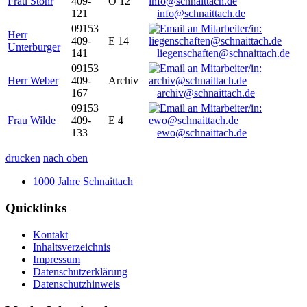
Frau Stöhr
409-
O 12
121
info@schnaittach.de
09153
Herr
409-
E 14
Unterburger
141
liegenschaften@schnaittach.de
09153
Herr Weber
409-
Archiv
167
archiv@schnaittach.de
09153
Frau Wilde
409-
E 4
133
ewo@schnaittach.de
drucken
nach oben
1000 Jahre Schnaittach
Quicklinks
Kontakt
Inhaltsverzeichnis
Impressum
Datenschutzerklärung
Datenschutzhinweis