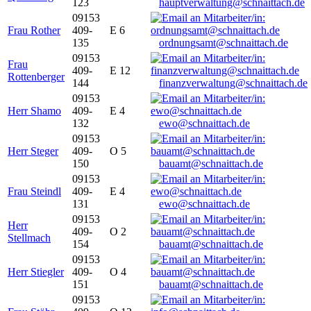
123
hauptverwaltung@schnaittach.de
09153
Frau Rother
409-
E 6
135
ordnungsamt@schnaittach.de
09153
Frau
409-
E 12
Rottenberger
144
finanzverwaltung@schnaittach.de
09153
Herr Shamo
409-
E 4
132
ewo@schnaittach.de
09153
Herr Steger
409-
O 5
150
bauamt@schnaittach.de
09153
Frau Steindl
409-
E 4
131
ewo@schnaittach.de
09153
Herr
409-
O 2
Stellmach
154
bauamt@schnaittach.de
09153
Herr Stiegler
409-
O 4
151
bauamt@schnaittach.de
09153