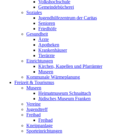
Volkshochschule
Gemeindebücherei
Soziales
Jugendhilfezentrum der Caritas
Senioren
Friedhöfe
Gesundheit
Ärzte
Apotheken
Krankenhäuser
Tierärzte
Einrichtungen
Kirchen, Kapellen und Pfarrämter
Museen
Kommunale Wärmeplanung
Freizeit & Tourismus
Museen
Heimatmuseum Schnaittach
Jüdisches Museum Franken
Vereine
Jugendtreff
Freibad
Freibad
Kneippanlage
Sporteinrichtungen