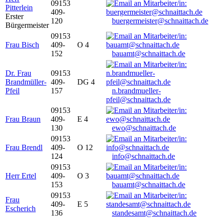
09153
Pitterlein
409-
Erster
120
buergermeister@schnaittach.de
Bürgermeister
09153
Frau Bisch
409-
O 4
152
bauamt@schnaittach.de
Dr. Frau
09153
Brandmüller-
409-
DG 4
Pfeil
157
n.brandmueller-
pfeil@schnaittach.de
09153
Frau Braun
409-
E 4
130
ewo@schnaittach.de
09153
Frau Brendl
409-
O 12
124
info@schnaittach.de
09153
Herr Ertel
409-
O 3
153
bauamt@schnaittach.de
09153
Frau
409-
E 5
Escherich
136
standesamt@schnaittach.de