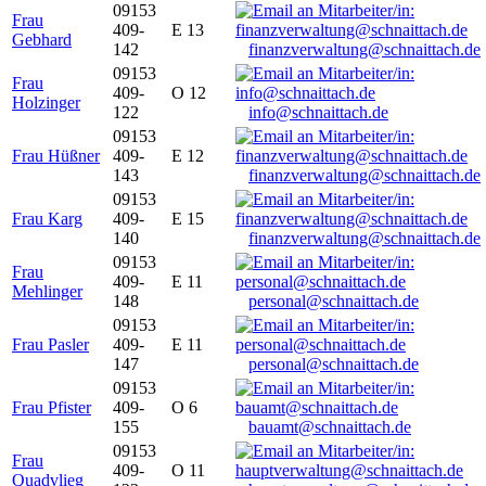
09153
Frau
409-
E 13
Gebhard
142
finanzverwaltung@schnaittach.de
09153
Frau
409-
O 12
Holzinger
122
info@schnaittach.de
09153
Frau Hüßner
409-
E 12
143
finanzverwaltung@schnaittach.de
09153
Frau Karg
409-
E 15
140
finanzverwaltung@schnaittach.de
09153
Frau
409-
E 11
Mehlinger
148
personal@schnaittach.de
09153
Frau Pasler
409-
E 11
147
personal@schnaittach.de
09153
Frau Pfister
409-
O 6
155
bauamt@schnaittach.de
09153
Frau
409-
O 11
Quadvlieg