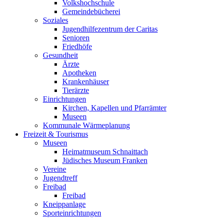
Volkshochschule
Gemeindebücherei
Soziales
Jugendhilfezentrum der Caritas
Senioren
Friedhöfe
Gesundheit
Ärzte
Apotheken
Krankenhäuser
Tierärzte
Einrichtungen
Kirchen, Kapellen und Pfarrämter
Museen
Kommunale Wärmeplanung
Freizeit & Tourismus
Museen
Heimatmuseum Schnaittach
Jüdisches Museum Franken
Vereine
Jugendtreff
Freibad
Freibad
Kneippanlage
Sporteinrichtungen