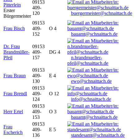
09153
Pitterlein
409-
Erster
120
buergermeister@schnaittach.de
Bürgermeister
09153
Frau Bisch
409-
O 4
152
bauamt@schnaittach.de
Dr. Frau
09153
Brandmüller-
409-
DG 4
Pfeil
157
n.brandmueller-
pfeil@schnaittach.de
09153
Frau Braun
409-
E 4
130
ewo@schnaittach.de
09153
Frau Brendl
409-
O 12
124
info@schnaittach.de
09153
Herr Ertel
409-
O 3
153
bauamt@schnaittach.de
09153
Frau
409-
E 5
Escherich
136
standesamt@schnaittach.de