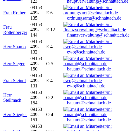
123
hauptverwaltung@schnaittach.de
09153
Frau Rother
409-
E 6
135
ordnungsamt@schnaittach.de
09153
Frau
409-
E 12
Rottenberger
144
finanzverwaltung@schnaittach.de
09153
Herr Shamo
409-
E 4
132
ewo@schnaittach.de
09153
Herr Steger
409-
O 5
150
bauamt@schnaittach.de
09153
Frau Steindl
409-
E 4
131
ewo@schnaittach.de
09153
Herr
409-
O 2
Stellmach
154
bauamt@schnaittach.de
09153
Herr Stiegler
409-
O 4
151
bauamt@schnaittach.de
09153