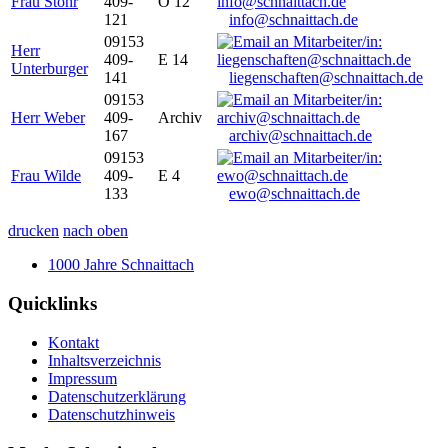
Frau Stöhr
409-
O 12
121
info@schnaittach.de
09153
Herr
409-
E 14
Unterburger
141
liegenschaften@schnaittach.de
09153
Herr Weber
409-
Archiv
167
archiv@schnaittach.de
09153
Frau Wilde
409-
E 4
133
ewo@schnaittach.de
drucken
nach oben
1000 Jahre Schnaittach
Quicklinks
Kontakt
Inhaltsverzeichnis
Impressum
Datenschutzerklärung
Datenschutzhinweis