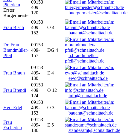
09153
Pitterlein
409-
Erster
120
buergermeister@schnaittach.de
Bürgermeister
09153
Frau Bisch
409-
O 4
152
bauamt@schnaittach.de
Dr. Frau
09153
Brandmüller-
409-
DG 4
Pfeil
157
n.brandmueller-
pfeil@schnaittach.de
09153
Frau Braun
409-
E 4
130
ewo@schnaittach.de
09153
Frau Brendl
409-
O 12
124
info@schnaittach.de
09153
Herr Ertel
409-
O 3
153
bauamt@schnaittach.de
09153
Frau
409-
E 5
Escherich
136
standesamt@schnaittach.de