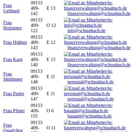
09153
Frau
409-
E 13
Gebhard
142
finanzverwaltung@schnaittach.de
09153
Frau
409-
O 12
Holzinger
122
info@schnaittach.de
09153
Frau Hüßner
409-
E 12
143
finanzverwaltung@schnaittach.de
09153
Frau Karg
409-
E 15
140
finanzverwaltung@schnaittach.de
09153
Frau
409-
E 11
Mehlinger
148
personal@schnaittach.de
09153
Frau Pasler
409-
E 11
147
personal@schnaittach.de
09153
Frau Pfister
409-
O 6
155
bauamt@schnaittach.de
09153
Frau
409-
O 11
Quadvlieg