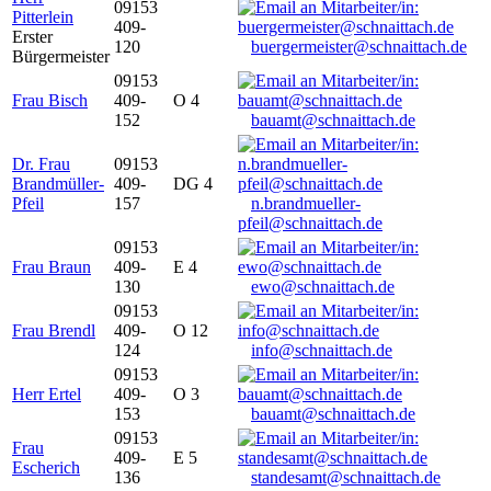
09153
Pitterlein
409-
Erster
120
buergermeister@schnaittach.de
Bürgermeister
09153
Frau Bisch
409-
O 4
152
bauamt@schnaittach.de
Dr. Frau
09153
Brandmüller-
409-
DG 4
Pfeil
157
n.brandmueller-
pfeil@schnaittach.de
09153
Frau Braun
409-
E 4
130
ewo@schnaittach.de
09153
Frau Brendl
409-
O 12
124
info@schnaittach.de
09153
Herr Ertel
409-
O 3
153
bauamt@schnaittach.de
09153
Frau
409-
E 5
Escherich
136
standesamt@schnaittach.de