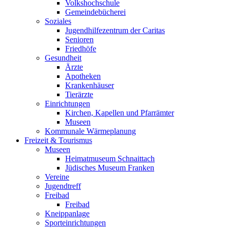
Volkshochschule
Gemeindebücherei
Soziales
Jugendhilfezentrum der Caritas
Senioren
Friedhöfe
Gesundheit
Ärzte
Apotheken
Krankenhäuser
Tierärzte
Einrichtungen
Kirchen, Kapellen und Pfarrämter
Museen
Kommunale Wärmeplanung
Freizeit & Tourismus
Museen
Heimatmuseum Schnaittach
Jüdisches Museum Franken
Vereine
Jugendtreff
Freibad
Freibad
Kneippanlage
Sporteinrichtungen