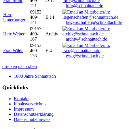
Frau Stöhr
409-
O 12
121
info@schnaittach.de
09153
Herr
409-
E 14
Unterburger
141
liegenschaften@schnaittach.de
09153
Herr Weber
409-
Archiv
167
archiv@schnaittach.de
09153
Frau Wilde
409-
E 4
133
ewo@schnaittach.de
drucken
nach oben
1000 Jahre Schnaittach
Quicklinks
Kontakt
Inhaltsverzeichnis
Impressum
Datenschutzerklärung
Datenschutzhinweis