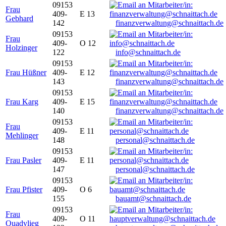
09153
Frau
409-
E 13
Gebhard
142
finanzverwaltung@schnaittach.de
09153
Frau
409-
O 12
Holzinger
122
info@schnaittach.de
09153
Frau Hüßner
409-
E 12
143
finanzverwaltung@schnaittach.de
09153
Frau Karg
409-
E 15
140
finanzverwaltung@schnaittach.de
09153
Frau
409-
E 11
Mehlinger
148
personal@schnaittach.de
09153
Frau Pasler
409-
E 11
147
personal@schnaittach.de
09153
Frau Pfister
409-
O 6
155
bauamt@schnaittach.de
09153
Frau
409-
O 11
Quadvlieg