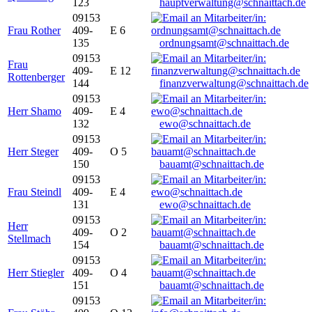
123
hauptverwaltung@schnaittach.de
09153
Frau Rother
409-
E 6
135
ordnungsamt@schnaittach.de
09153
Frau
409-
E 12
Rottenberger
144
finanzverwaltung@schnaittach.de
09153
Herr Shamo
409-
E 4
132
ewo@schnaittach.de
09153
Herr Steger
409-
O 5
150
bauamt@schnaittach.de
09153
Frau Steindl
409-
E 4
131
ewo@schnaittach.de
09153
Herr
409-
O 2
Stellmach
154
bauamt@schnaittach.de
09153
Herr Stiegler
409-
O 4
151
bauamt@schnaittach.de
09153